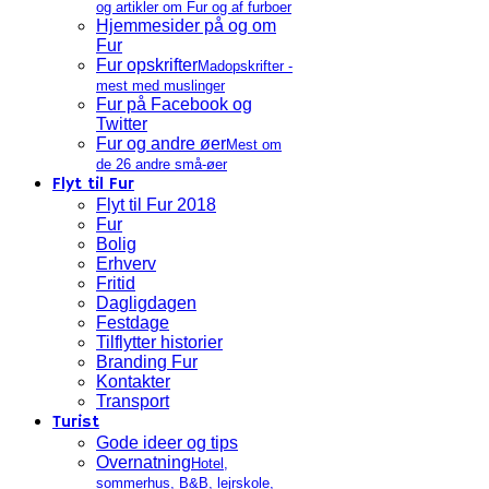
og artikler om Fur og af furboer
Hjemmesider på og om
Fur
Fur opskrifter
Madopskrifter -
mest med muslinger
Fur på Facebook og
Twitter
Fur og andre øer
Mest om
de 26 andre små-øer
Flyt til Fur
Flyt til Fur 2018
Fur
Bolig
Erhverv
Fritid
Dagligdagen
Festdage
Tilflytter historier
Branding Fur
Kontakter
Transport
Turist
Gode ideer og tips
Overnatning
Hotel,
sommerhus, B&B, lejrskole,