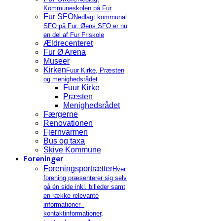
Kommuneskolen på Fur
Fur SFO
Nedlagt kommunal
SFO på Fur. Øens SFO er nu
en del af Fur Friskole
Ældrecenteret
Fur Ø Arena
Museer
Kirken
Fuur Kirke, Præsten
og menighedsrådet
Fuur Kirke
Præsten
Menighedsrådet
Færgerne
Renovationen
Fjernvarmen
Bus og taxa
Skive Kommune
Foreninger
Foreningsportrætter
Hver
forening præsenterer sig selv
på én side inkl. billeder samt
en række relevante
informationer -
kontaktinformationer,