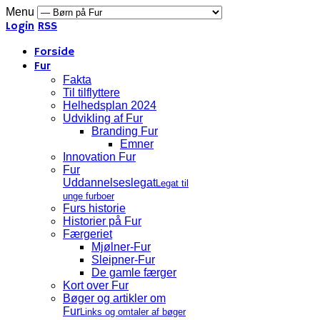
Menu
Login
RSS
Forside
Fur
Fakta
Til tilflyttere
Helhedsplan 2024
Udvikling af Fur
Branding Fur
Emner
Innovation Fur
Fur
Uddannelseslegat
Legat til
unge furboer
Furs historie
Historier på Fur
Færgeriet
Mjølner-Fur
Sleipner-Fur
De gamle færger
Kort over Fur
Bøger og artikler om
Fur
Links og omtaler af bøger