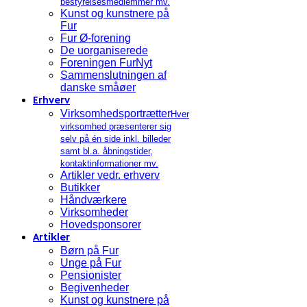
bestyrelsesmedlemmer mv.
Kunst og kunstnere på
Fur
Fur Ø-forening
De uorganiserede
Foreningen FurNyt
Sammenslutningen af
danske småøer
Erhverv
Virksomhedsportrætter
Hver
virksomhed præsenterer sig
selv på én side inkl. billeder
samt bl.a. åbningstider,
kontaktinformationer mv.
Artikler vedr. erhverv
Butikker
Håndværkere
Virksomheder
Hovedsponsorer
Artikler
Børn på Fur
Unge på Fur
Pensionister
Begivenheder
Kunst og kunstnere på