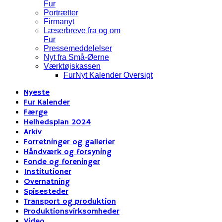
Fur
Portrætter
Firmanyt
Læserbreve fra og om
Fur
Pressemeddelelser
Nyt fra Små-Øerne
Værktøjskassen
FurNyt Kalender Oversigt
Nyeste
Fur Kalender
Færge
Helhedsplan 2024
Arkiv
Forretninger og gallerier
Håndværk og forsyning
Fonde og foreninger
Institutioner
Overnatning
Spisesteder
Transport og produktion
Produktionsvirksomheder
Video