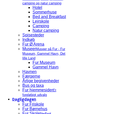
camping og natur camping
Hotel
Sommerhuse
Bed and Breakfast
Lejrskole
Camping
Natur camping
Spisesteder
Indkøb
Fur Ø Arena
Museer
Museer på Fur - Fur
Museum, Gammel Havn, Det
lille Land
Fur Museum
Gammel Havn
Havnen
Færgerne
Årlige begivenheder
Bus og taxa
Fur hjemmesider
Et
foreløbigt udvalg
Dagligdagen
Fur Friskole
Fur Børnehus
Fur Skole
Nedlagt