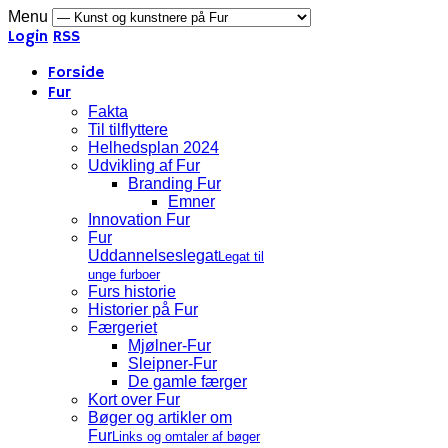
Menu
Login
RSS
Forside
Fur
Fakta
Til tilflyttere
Helhedsplan 2024
Udvikling af Fur
Branding Fur
Emner
Innovation Fur
Fur
Uddannelseslegat
Legat til
unge furboer
Furs historie
Historier på Fur
Færgeriet
Mjølner-Fur
Sleipner-Fur
De gamle færger
Kort over Fur
Bøger og artikler om
Fur
Links og omtaler af bøger