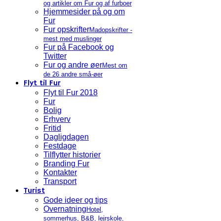
og artikler om Fur og af furboer
Hjemmesider på og om
Fur
Fur opskrifter
Madopskrifter -
mest med muslinger
Fur på Facebook og
Twitter
Fur og andre øer
Mest om
de 26 andre små-øer
Flyt til Fur
Flyt til Fur 2018
Fur
Bolig
Erhverv
Fritid
Dagligdagen
Festdage
Tilflytter historier
Branding Fur
Kontakter
Transport
Turist
Gode ideer og tips
Overnatning
Hotel,
sommerhus, B&B, lejrskole,