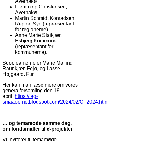
Avernakø
Flemming Christensen,
Avernakø
Martin Schmidt Konradsen,
Region Syd (repræsentant
for regionerne)
Anne Marie Slaikjær,
Esbjerg Kommune
(repræsentant for
kommunerne).
Suppleanterne er Marie Malling
Raunkjær, Fejø, og Lasse
Højgaard, Fur.
Her kan man læse mere om vores
generalforsamling den 19.
april:
https://lag-
smaaoerne.blogspot.com/2024/02/GF2024.html
… og temamøde samme dag,
om fondsmidler til ø-projekter
Vi inviterer til temamøde