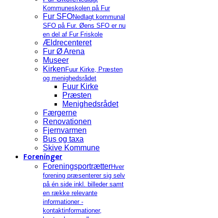
Kommuneskolen på Fur
Fur SFO
Nedlagt kommunal
SFO på Fur. Øens SFO er nu
en del af Fur Friskole
Ældrecenteret
Fur Ø Arena
Museer
Kirken
Fuur Kirke, Præsten
og menighedsrådet
Fuur Kirke
Præsten
Menighedsrådet
Færgerne
Renovationen
Fjernvarmen
Bus og taxa
Skive Kommune
Foreninger
Foreningsportrætter
Hver
forening præsenterer sig selv
på én side inkl. billeder samt
en række relevante
informationer -
kontaktinformationer,