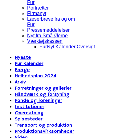
Fur
Portrætter
Firmanyt
Læserbreve fra og om
Fur
Pressemeddelelser
Nyt fra Små-Øerne
Værktøjskassen
FurNyt Kalender Oversigt
Nyeste
Fur Kalender
Færge
Helhedsplan 2024
Arkiv
Forretninger og gallerier
Håndværk og forsyning
Fonde og foreninger
Institutioner
Overnatning
Spisesteder
Transport og produktion
Produktionsvirksomheder
Video