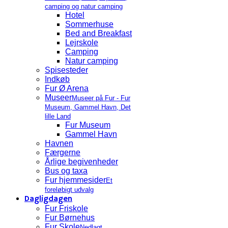
camping og natur camping
Hotel
Sommerhuse
Bed and Breakfast
Lejrskole
Camping
Natur camping
Spisesteder
Indkøb
Fur Ø Arena
Museer
Museer på Fur - Fur
Museum, Gammel Havn, Det
lille Land
Fur Museum
Gammel Havn
Havnen
Færgerne
Årlige begivenheder
Bus og taxa
Fur hjemmesider
Et
foreløbigt udvalg
Dagligdagen
Fur Friskole
Fur Børnehus
Fur Skole
Nedlagt