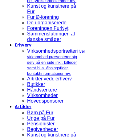
bestyrelsesmedlemmer mv.
Kunst og kunstnere på
Fur
Fur Ø-forening
De uorganiserede
Foreningen FurNyt
Sammenslutningen af
danske småøer
Erhverv
Virksomhedsportrætter
Hver
virksomhed præsenterer sig
selv på én side inkl. billeder
samt bl.a. åbningstider,
kontaktinformationer mv.
Artikler vedr. erhverv
Butikker
Håndværkere
Virksomheder
Hovedsponsorer
Artikler
Børn på Fur
Unge på Fur
Pensionister
Begivenheder
Kunst og kunstnere på