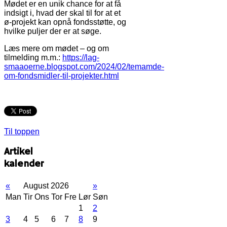
Mødet er en unik chance for at få
indsigt i, hvad der skal til for at et
ø-projekt kan opnå fondsstøtte, og
hvilke puljer der er at søge.
Læs mere om mødet – og om
tilmelding m.m.:
https://lag-
smaaoerne.blogspot.com/2024/02/temamde-
om-fondsmidler-til-projekter.html
Til toppen
Artikel
kalender
«
August 2026
»
Man
Tir
Ons
Tor
Fre
Lør
Søn
1
2
3
4
5
6
7
8
9