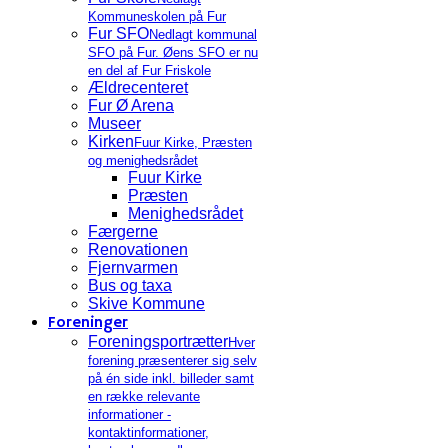
Kommuneskolen på Fur
Fur SFO
Nedlagt kommunal
SFO på Fur. Øens SFO er nu
en del af Fur Friskole
Ældrecenteret
Fur Ø Arena
Museer
Kirken
Fuur Kirke, Præsten
og menighedsrådet
Fuur Kirke
Præsten
Menighedsrådet
Færgerne
Renovationen
Fjernvarmen
Bus og taxa
Skive Kommune
Foreninger
Foreningsportrætter
Hver
forening præsenterer sig selv
på én side inkl. billeder samt
en række relevante
informationer -
kontaktinformationer,