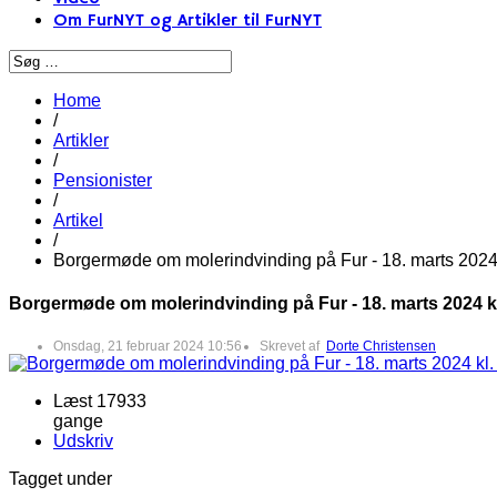
Om FurNYT og Artikler til FurNYT
Home
/
Artikler
/
Pensionister
/
Artikel
/
Borgermøde om molerindvinding på Fur - 18. marts 2024
Borgermøde om molerindvinding på Fur - 18. marts 2024 k
Onsdag, 21 februar 2024 10:56
Skrevet af
Dorte Christensen
Læst 17933
gange
Udskriv
Tagget under