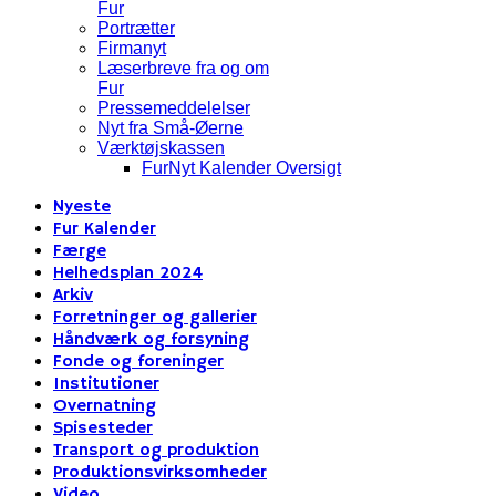
Fur
Portrætter
Firmanyt
Læserbreve fra og om
Fur
Pressemeddelelser
Nyt fra Små-Øerne
Værktøjskassen
FurNyt Kalender Oversigt
Nyeste
Fur Kalender
Færge
Helhedsplan 2024
Arkiv
Forretninger og gallerier
Håndværk og forsyning
Fonde og foreninger
Institutioner
Overnatning
Spisesteder
Transport og produktion
Produktionsvirksomheder
Video