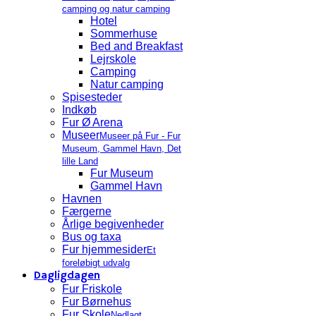
camping og natur camping
Hotel
Sommerhuse
Bed and Breakfast
Lejrskole
Camping
Natur camping
Spisesteder
Indkøb
Fur Ø Arena
Museer
Museer på Fur - Fur
Museum, Gammel Havn, Det
lille Land
Fur Museum
Gammel Havn
Havnen
Færgerne
Årlige begivenheder
Bus og taxa
Fur hjemmesider
Et
foreløbigt udvalg
Dagligdagen
Fur Friskole
Fur Børnehus
Fur Skole
Nedlagt