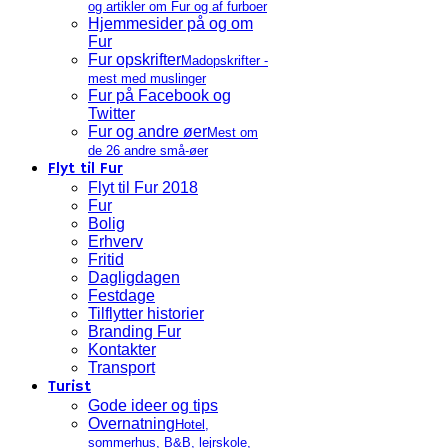
og artikler om Fur og af furboer
Hjemmesider på og om
Fur
Fur opskrifter
Madopskrifter -
mest med muslinger
Fur på Facebook og
Twitter
Fur og andre øer
Mest om
de 26 andre små-øer
Flyt til Fur
Flyt til Fur 2018
Fur
Bolig
Erhverv
Fritid
Dagligdagen
Festdage
Tilflytter historier
Branding Fur
Kontakter
Transport
Turist
Gode ideer og tips
Overnatning
Hotel,
sommerhus, B&B, lejrskole,