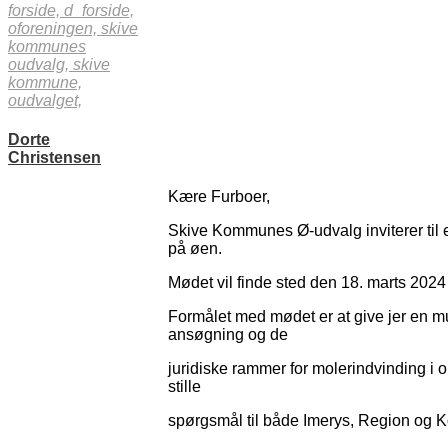
forside,
d_forside,
oforeningen,
skive
kommunes
oudvalg,
skive
kommune,
oudvalget,
Dorte
Christensen
Kære Furboer,
Skive Kommunes Ø-udvalg inviterer til
på øen.
Mødet vil finde sted den 18. marts 2024
Formålet med mødet er at give jer en mu
ansøgning og de
juridiske rammer for molerindvinding i
stille
spørgsmål til både Imerys, Region og