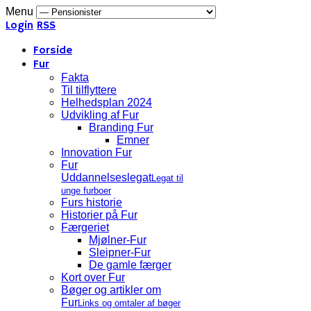
Menu
Login
RSS
Forside
Fur
Fakta
Til tilflyttere
Helhedsplan 2024
Udvikling af Fur
Branding Fur
Emner
Innovation Fur
Fur
Uddannelseslegat
Legat til
unge furboer
Furs historie
Historier på Fur
Færgeriet
Mjølner-Fur
Sleipner-Fur
De gamle færger
Kort over Fur
Bøger og artikler om
Fur
Links og omtaler af bøger