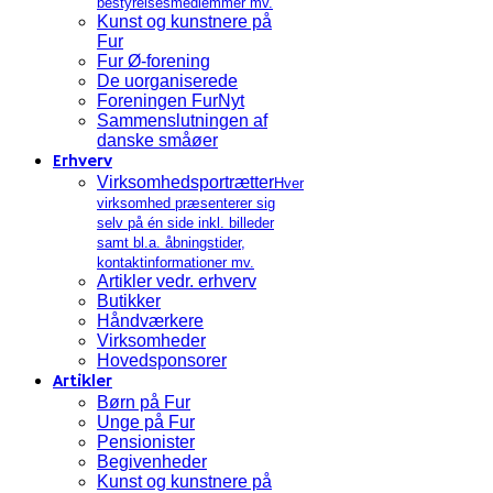
bestyrelsesmedlemmer mv.
Kunst og kunstnere på
Fur
Fur Ø-forening
De uorganiserede
Foreningen FurNyt
Sammenslutningen af
danske småøer
Erhverv
Virksomhedsportrætter
Hver
virksomhed præsenterer sig
selv på én side inkl. billeder
samt bl.a. åbningstider,
kontaktinformationer mv.
Artikler vedr. erhverv
Butikker
Håndværkere
Virksomheder
Hovedsponsorer
Artikler
Børn på Fur
Unge på Fur
Pensionister
Begivenheder
Kunst og kunstnere på