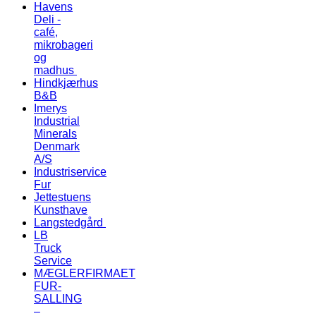
Havens
Deli -
café,
mikrobageri
og
madhus
Hindkjærhus
B&B
Imerys
Industrial
Minerals
Denmark
A/S
Industriservice
Fur
Jettestuens
Kunsthave
Langstedgård
LB
Truck
Service
MÆGLERFIRMAET
FUR-
SALLING
–