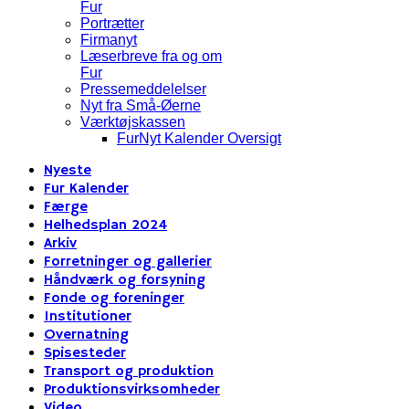
Fur
Portrætter
Firmanyt
Læserbreve fra og om
Fur
Pressemeddelelser
Nyt fra Små-Øerne
Værktøjskassen
FurNyt Kalender Oversigt
Nyeste
Fur Kalender
Færge
Helhedsplan 2024
Arkiv
Forretninger og gallerier
Håndværk og forsyning
Fonde og foreninger
Institutioner
Overnatning
Spisesteder
Transport og produktion
Produktionsvirksomheder
Video