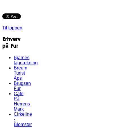
Til toppen
Erhverv
på Fur
Bjarnes
tagdækning
Breum
Turist
Aps
Brugsen
Fur
Cafe
På
Herrens
Mark
Cirkeline
-
Blomster