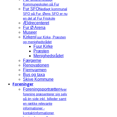
Kommuneskolen på Fur
Fur SFO
Nedlagt kommunal
SFO på Fur. Øens SFO er nu
en del af Fur Friskole
Ældrecenteret
Fur Ø Arena
Museer
Kirken
Fuur Kirke, Præsten
og menighedsrådet
Fuur Kirke
Præsten
Menighedsrådet
Færgerne
Renovationen
Fjernvarmen
Bus og taxa
Skive Kommune
Foreninger
Foreningsportrætter
Hver
forening præsenterer sig selv
på én side inkl. billeder samt
en række relevante
informationer -
kontaktinformationer,