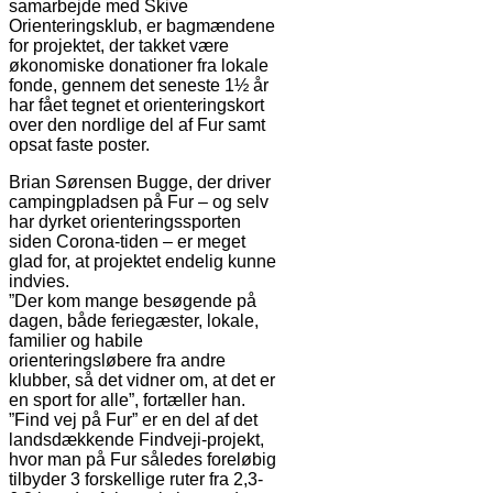
samarbejde med Skive
Orienteringsklub, er bagmændene
for projektet, der takket være
økonomiske donationer fra lokale
fonde, gennem det seneste 1½ år
har fået tegnet et orienteringskort
over den nordlige del af Fur samt
opsat faste poster.
Brian Sørensen Bugge, der driver
campingpladsen på Fur – og selv
har dyrket orienteringssporten
siden Corona-tiden – er meget
glad for, at projektet endelig kunne
indvies.
”Der kom mange besøgende på
dagen, både feriegæster, lokale,
familier og habile
orienteringsløbere fra andre
klubber, så det vidner om, at det er
en sport for alle”, fortæller han.
”Find vej på Fur” er en del af det
landsdækkende Findveji-projekt,
hvor man på Fur således foreløbig
tilbyder 3 forskellige ruter fra 2,3-