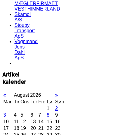
MÆGLERFIRMAET
VESTHIMMERLAND
Skamol
A/S
Stouby
Transport
ApS
Vognmand
Jens
Dahl
ApS
Artikel
kalender
«
August 2026
»
Man
Tir
Ons
Tor
Fre
Lør
Søn
1
2
3
4
5
6
7
8
9
10
11
12
13
14
15
16
17
18
19
20
21
22
23
24
25
26
27
28
29
30