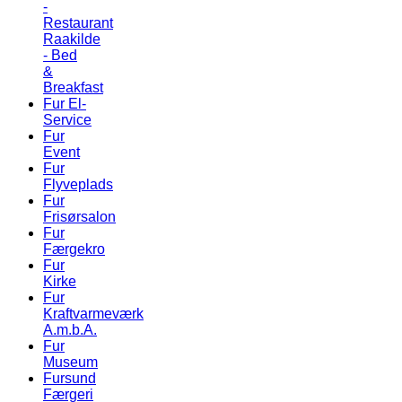
-
Restaurant
Raakilde
- Bed
&
Breakfast
Fur El-
Service
Fur
Event
Fur
Flyveplads
Fur
Frisørsalon
Fur
Færgekro
Fur
Kirke
Fur
Kraftvarmeværk
A.m.b.A.
Fur
Museum
Fursund
Færgeri