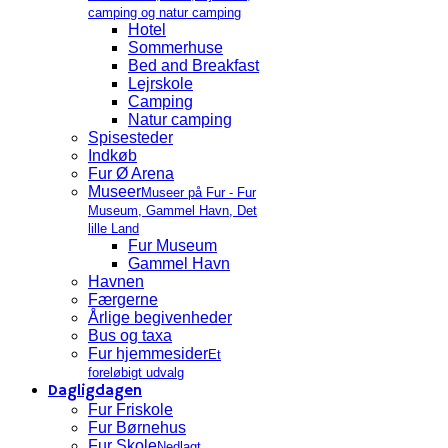
camping og natur camping
Hotel
Sommerhuse
Bed and Breakfast
Lejrskole
Camping
Natur camping
Spisesteder
Indkøb
Fur Ø Arena
Museer
Museer på Fur - Fur
Museum, Gammel Havn, Det
lille Land
Fur Museum
Gammel Havn
Havnen
Færgerne
Årlige begivenheder
Bus og taxa
Fur hjemmesider
Et
foreløbigt udvalg
Dagligdagen
Fur Friskole
Fur Børnehus
Fur Skole
Nedlagt