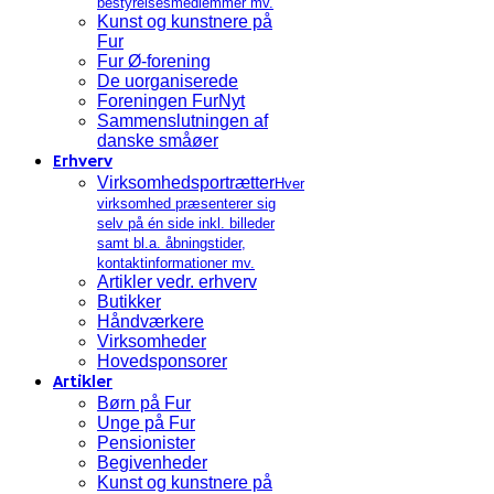
bestyrelsesmedlemmer mv.
Kunst og kunstnere på
Fur
Fur Ø-forening
De uorganiserede
Foreningen FurNyt
Sammenslutningen af
danske småøer
Erhverv
Virksomhedsportrætter
Hver
virksomhed præsenterer sig
selv på én side inkl. billeder
samt bl.a. åbningstider,
kontaktinformationer mv.
Artikler vedr. erhverv
Butikker
Håndværkere
Virksomheder
Hovedsponsorer
Artikler
Børn på Fur
Unge på Fur
Pensionister
Begivenheder
Kunst og kunstnere på