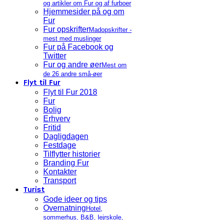
og artikler om Fur og af furboer
Hjemmesider på og om
Fur
Fur opskrifter
Madopskrifter -
mest med muslinger
Fur på Facebook og
Twitter
Fur og andre øer
Mest om
de 26 andre små-øer
Flyt til Fur
Flyt til Fur 2018
Fur
Bolig
Erhverv
Fritid
Dagligdagen
Festdage
Tilflytter historier
Branding Fur
Kontakter
Transport
Turist
Gode ideer og tips
Overnatning
Hotel,
sommerhus, B&B, lejrskole,