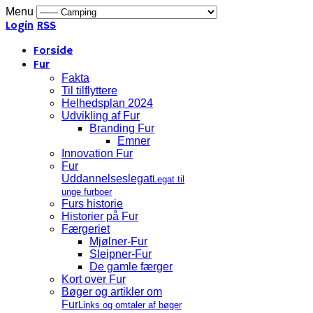
Menu
Login
RSS
Forside
Fur
Fakta
Til tilflyttere
Helhedsplan 2024
Udvikling af Fur
Branding Fur
Emner
Innovation Fur
Fur
Uddannelseslegat
Legat til
unge furboer
Furs historie
Historier på Fur
Færgeriet
Mjølner-Fur
Sleipner-Fur
De gamle færger
Kort over Fur
Bøger og artikler om
Fur
Links og omtaler af bøger