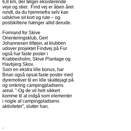
6,8 km, der følger eksisterende
veje og stier. Find vej er åben året
rundt, da du hjemmefra selv kan
udskrive sit kort og rute – og
postskiltene hænger altid derude.
Formand for Skive
Orienteringsklub, Gert
Johannesen tilføjer, at klubben
udover projektet Findvej på Fur
også har faste poster i
Krabbesholm, Skive Plantage og
Havbjerg Skov.
Som en ekstra lille bonus, har
Brian også opsat faste poster med
dyremotiver til en lille skattejagt på
og omkring campingpladsens
areal. ”-Og de vil helt sikkert
komme til at indgå som elementer
i nogle af campingpladsens
aktiviteter”, slutter han.
.