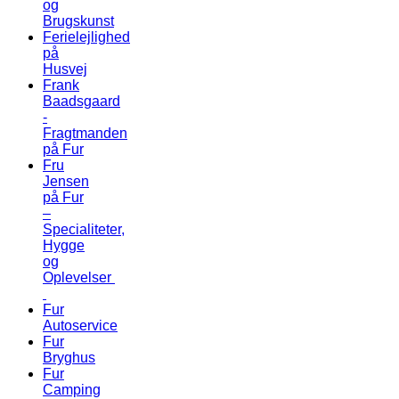
og
Brugskunst
Ferielejlighed
på
Husvej
Frank
Baadsgaard
-
Fragtmanden
på Fur
Fru
Jensen
på Fur
–
Specialiteter,
Hygge
og
Oplevelser
Fur
Autoservice
Fur
Bryghus
Fur
Camping