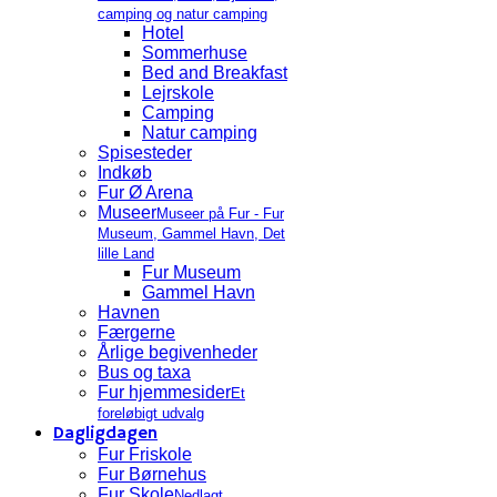
camping og natur camping
Hotel
Sommerhuse
Bed and Breakfast
Lejrskole
Camping
Natur camping
Spisesteder
Indkøb
Fur Ø Arena
Museer
Museer på Fur - Fur
Museum, Gammel Havn, Det
lille Land
Fur Museum
Gammel Havn
Havnen
Færgerne
Årlige begivenheder
Bus og taxa
Fur hjemmesider
Et
foreløbigt udvalg
Dagligdagen
Fur Friskole
Fur Børnehus
Fur Skole
Nedlagt