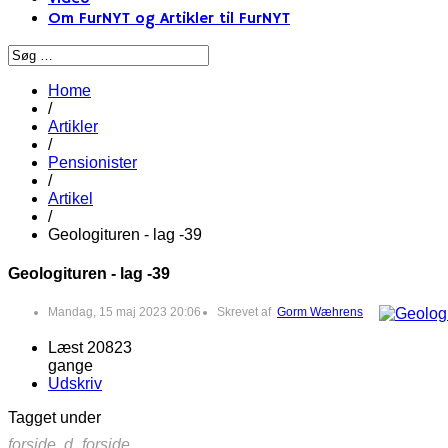
Om FurNYT og Artikler til FurNYT
Home
/
Artikler
/
Pensionister
/
Artikel
/
Geologituren - lag -39
Geologituren - lag -39
Mandag, 15 maj 2023 20:06
Skrevet af
Gorm Wæhrens
Læst 20823
gange
Udskriv
Tagget under
forside,
d_forside,