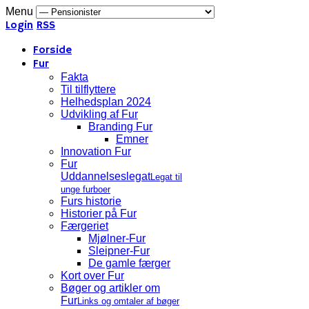
Menu
Login
RSS
Forside
Fur
Fakta
Til tilflyttere
Helhedsplan 2024
Udvikling af Fur
Branding Fur
Emner
Innovation Fur
Fur
Uddannelseslegat
Legat til
unge furboer
Furs historie
Historier på Fur
Færgeriet
Mjølner-Fur
Sleipner-Fur
De gamle færger
Kort over Fur
Bøger og artikler om
Fur
Links og omtaler af bøger