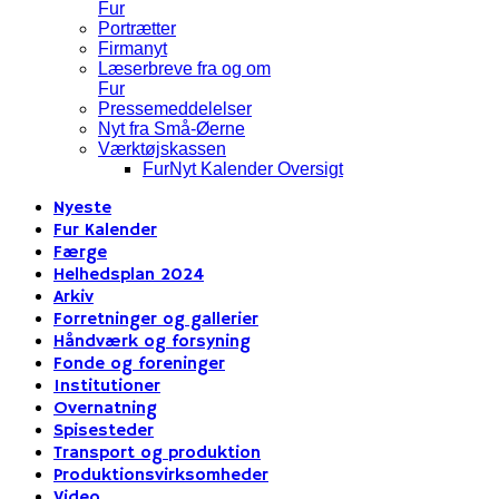
Fur
Portrætter
Firmanyt
Læserbreve fra og om
Fur
Pressemeddelelser
Nyt fra Små-Øerne
Værktøjskassen
FurNyt Kalender Oversigt
Nyeste
Fur Kalender
Færge
Helhedsplan 2024
Arkiv
Forretninger og gallerier
Håndværk og forsyning
Fonde og foreninger
Institutioner
Overnatning
Spisesteder
Transport og produktion
Produktionsvirksomheder
Video