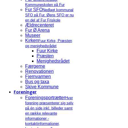
Kommuneskolen på Fur
Fur SFO
Nedlagt kommunal
SFO på Fur. Øens SFO er nu
en del af Fur Friskole
Ældrecenteret
Fur Ø Arena
Museer
Kirken
Fuur Kirke, Præsten
og menighedsrådet
Fuur Kirke
Præsten
Menighedsrådet
Færgerne
Renovationen
Fjernvarmen
Bus og taxa
Skive Kommune
Foreninger
Foreningsportrætter
Hver
forening præsenterer sig selv
på én side inkl. billeder samt
en række relevante
informationer -
kontaktinformationer,