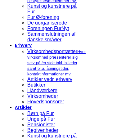
bestyrelsesmedlemmer mv.
Kunst og kunstnere på
Fur
Fur Ø-forening
De uorganiserede
Foreningen FurNyt
Sammenslutningen af
danske småøer
Erhverv
Virksomhedsportrætter
Hver
virksomhed præsenterer sig
selv på én side inkl. billeder
samt bl.a. åbningstider,
kontaktinformationer mv.
Artikler vedr. erhverv
Butikker
Håndværkere
Virksomheder
Hovedsponsorer
Artikler
Børn på Fur
Unge på Fur
Pensionister
Begivenheder
Kunst og kunstnere på