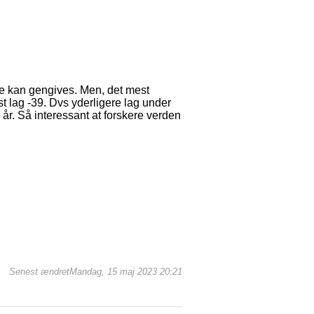
kke kan gengives. Men, det mest
 lag -39. Dvs yderligere lag under
år. Så interessant at forskere verden
Senest ændretMandag, 15 maj 2023 20:21