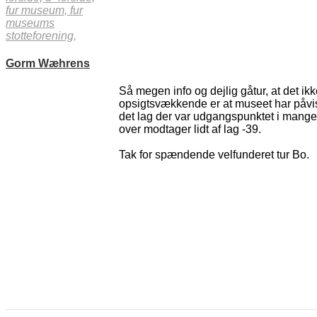
fur museum,
fur
museums
stotteforening,
Gorm Wæhrens
Så megen info og dejlig gåtur, at det i
opsigtsvækkende er at museet har påvist
det lag der var udgangspunktet i mange 
over modtager lidt af lag -39.
Tak for spændende velfunderet tur Bo.