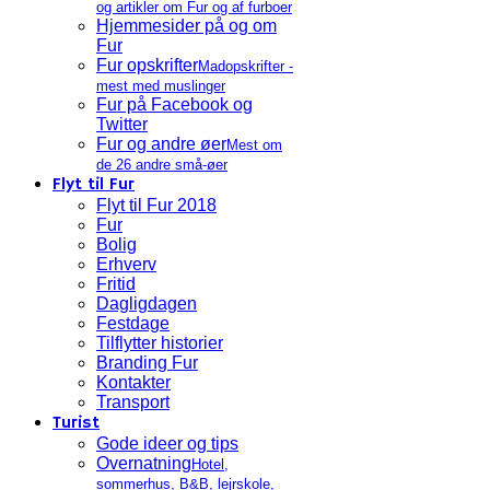
og artikler om Fur og af furboer
Hjemmesider på og om
Fur
Fur opskrifter
Madopskrifter -
mest med muslinger
Fur på Facebook og
Twitter
Fur og andre øer
Mest om
de 26 andre små-øer
Flyt til Fur
Flyt til Fur 2018
Fur
Bolig
Erhverv
Fritid
Dagligdagen
Festdage
Tilflytter historier
Branding Fur
Kontakter
Transport
Turist
Gode ideer og tips
Overnatning
Hotel,
sommerhus, B&B, lejrskole,