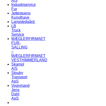
A/S
Industriservice
Fur
Jettestuens
Kunsthave
Langstedgård
LB
Truck
Service
MÆGLERFIRMAET
FUR-
SALLING
–
MÆGLERFIRMAET
VESTHIMMERLAND
Skamol
A/S
Stouby
Transport
ApS
Vognmand
Jens
Dahl
ApS