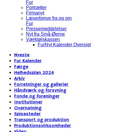
Fur
Portrætter
Firmanyt
Læserbreve fra og om
Fur
Pressemeddelelser
Nyt fra Små-Øerne
Værktøjskassen
FurNyt Kalender Oversigt
Nyeste
Fur Kalender
Færge
Helhedsplan 2024
Arkiv
Forretninger og gallerier
Håndværk og forsyning
Fonde og foreninger
Institutioner
Overnatning
Spisesteder
Transport og produktion
Produktionsvirksomheder
Video