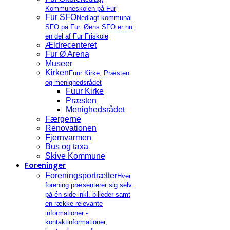
Kommuneskolen på Fur
Fur SFO
Nedlagt kommunal
SFO på Fur. Øens SFO er nu
en del af Fur Friskole
Ældrecenteret
Fur Ø Arena
Museer
Kirken
Fuur Kirke, Præsten
og menighedsrådet
Fuur Kirke
Præsten
Menighedsrådet
Færgerne
Renovationen
Fjernvarmen
Bus og taxa
Skive Kommune
Foreninger
Foreningsportrætter
Hver
forening præsenterer sig selv
på én side inkl. billeder samt
en række relevante
informationer -
kontaktinformationer,