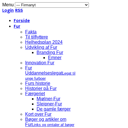
Menu
Login
RSS
Forside
Fur
Fakta
Til tilflyttere
Helhedsplan 2024
Udvikling af Fur
Branding Fur
Emner
Innovation Fur
Fur
Uddannelseslegat
Legat til
unge furboer
Furs historie
Historier på Fur
Færgeriet
Mjølner-Fur
Sleipner-Fur
De gamle færger
Kort over Fur
Bøger og artikler om
Fur
Links og omtaler af bøger