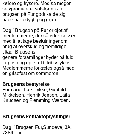
kølere og frysere. Med så megen
selvproduceret solstrøm kan
brugsen på Fur godt kalde sig
både bæredygtig og grøn. !
Daglí Brugsen på Fur er ejet af
medlemmerne, der således selv er
med til at tage beslutninger om
brug af overskud og fremtidige
tiltag. Brugsens
generalforsamlinger byder på fuld
forplejning og er et tilløbsstykke.
Medlemmerne forkæles også med
en grisefest om sommeren.
Brugsens bestyrelse
Formand: Lars Lykke, Gunhild
Mikkelsen, Henrik Jensen, Laila
Knudsen og Flemming Værden.
Brugsens kontaktoplysninger
Dagli' Brugsen Fur,Sundevej 3A,
7884 Fur