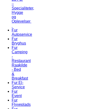
–
Specialiteter,
Hygge
og
Oplevelser
Fur
Autoservice
Fur
Bryghus
Fur
Camping
-
Restaurant
Raakilde
- Bed
&
Breakfast
Fur El-
Service
Fur
Event
Fur
Flyveplads
Fur