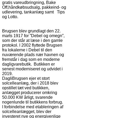
gratis vareudbringning, Bake
Off,håndkøbsudsalg, pakkeind- og
udlevering, tankanlæg samt Tips
og Lotto.
Brugsen blev grundlagt den 22.
marts 1917 for ”Debel og omegn”,
som der står at læse i den gamle
protokol. I 2002 flyttede Brugsen
fra lokalerne i Debel til den
nuværende plads nær havnen og
fremstår i dag som en moderne
dagligvarebutik. Butikken er
senest moderniseret og udvidet i
2019.
DagliBrugsen ejer et stort
solcelleanlæg, der i 2018 blev
opstillet tæt ved butikken,
anlægget producerer omkring
50.000 KW årligt, svarende
nogenlunde til butikkens forbrug.
I forbindelse med etableringen af
solcelleanlægget, blev der
investeret nye og energivenlige