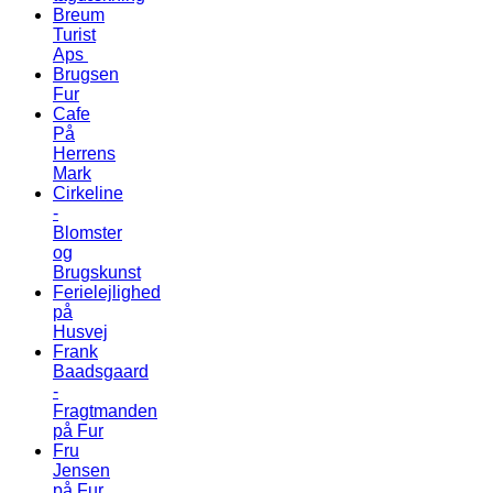
Breum
Turist
Aps
Brugsen
Fur
Cafe
På
Herrens
Mark
Cirkeline
-
Blomster
og
Brugskunst
Ferielejlighed
på
Husvej
Frank
Baadsgaard
-
Fragtmanden
på Fur
Fru
Jensen
på Fur