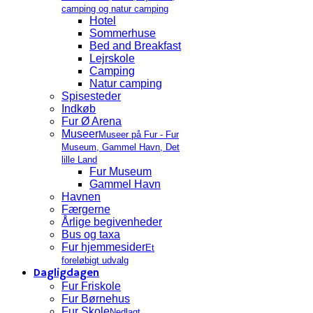
camping og natur camping
Hotel
Sommerhuse
Bed and Breakfast
Lejrskole
Camping
Natur camping
Spisesteder
Indkøb
Fur Ø Arena
Museer
Museer på Fur - Fur
Museum, Gammel Havn, Det
lille Land
Fur Museum
Gammel Havn
Havnen
Færgerne
Årlige begivenheder
Bus og taxa
Fur hjemmesider
Et
foreløbigt udvalg
Dagligdagen
Fur Friskole
Fur Børnehus
Fur Skole
Nedlagt