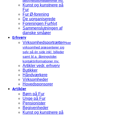
bestyrelsesmedlemmer mv.
Kunst og kunstnere på
Fur
Fur Ø-forening
De uorganiserede
Foreningen FurNyt
Sammenslutningen af
danske småøer
Erhverv
Virksomhedsportrætter
Hver
virksomhed præsenterer sig
selv på én side inkl. billeder
samt bl.a. åbningstider,
kontaktinformationer mv.
Artikler vedr. erhverv
Butikker
Håndværkere
Virksomheder
Hovedsponsorer
Artikler
Børn på Fur
Unge på Fur
Pensionister
Begivenheder
Kunst og kunstnere på