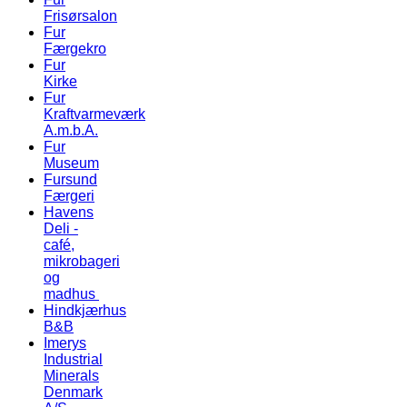
Frisørsalon
Fur
Færgekro
Fur
Kirke
Fur
Kraftvarmeværk
A.m.b.A.
Fur
Museum
Fursund
Færgeri
Havens
Deli -
café,
mikrobageri
og
madhus
Hindkjærhus
B&B
Imerys
Industrial
Minerals
Denmark