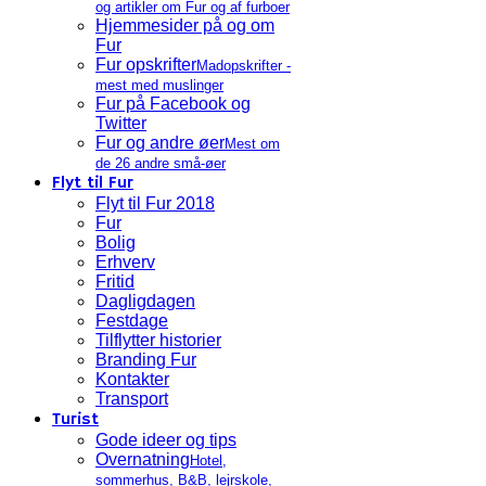
og artikler om Fur og af furboer
Hjemmesider på og om
Fur
Fur opskrifter
Madopskrifter -
mest med muslinger
Fur på Facebook og
Twitter
Fur og andre øer
Mest om
de 26 andre små-øer
Flyt til Fur
Flyt til Fur 2018
Fur
Bolig
Erhverv
Fritid
Dagligdagen
Festdage
Tilflytter historier
Branding Fur
Kontakter
Transport
Turist
Gode ideer og tips
Overnatning
Hotel,
sommerhus, B&B, lejrskole,