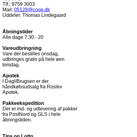
Tlf.: 9759 3003
Mail:
05128@coop.dk
Uddeler: Thomas Lindegaard
Åbningstider
Alle dage 7.30 - 20
Vareudbringning
Vare der bestilles onsdag,
udbringes gratis på hele øen
torsdag.
Apotek
I DaglíBrugsen er der
håndkøbsudsalg fra Roslev
Apotek.
Pakkeekspedition
Der er ind- og udlevering af pakker
fra PostNord og GLS i hele
åbningstiden.
Tips og Lotto