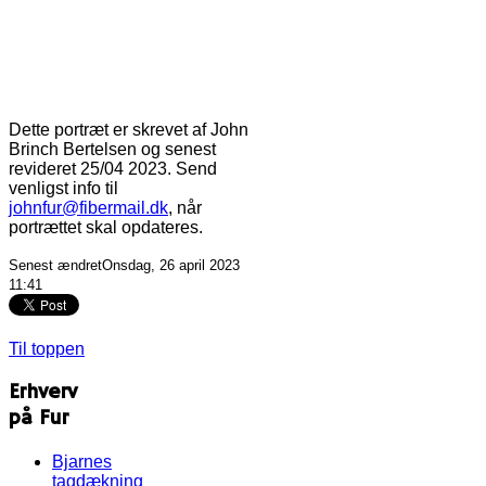
Dette portræt er skrevet af John
Brinch Bertelsen og senest
revideret 25/04 2023. Send
venligst info til
johnfur@fibermail.dk
, når
portrættet skal opdateres.
Senest ændretOnsdag, 26 april 2023
11:41
Til toppen
Erhverv
på Fur
Bjarnes
tagdækning