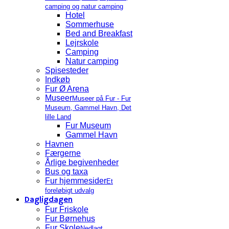
camping og natur camping
Hotel
Sommerhuse
Bed and Breakfast
Lejrskole
Camping
Natur camping
Spisesteder
Indkøb
Fur Ø Arena
Museer
Museer på Fur - Fur
Museum, Gammel Havn, Det
lille Land
Fur Museum
Gammel Havn
Havnen
Færgerne
Årlige begivenheder
Bus og taxa
Fur hjemmesider
Et
foreløbigt udvalg
Dagligdagen
Fur Friskole
Fur Børnehus
Fur Skole
Nedlagt