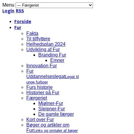
Menu
Login
RSS
Forside
Fur
Fakta
Til tilflyttere
Helhedsplan 2024
Udvikling af Fur
Branding Fur
Emner
Innovation Fur
Fur
Uddannelseslegat
Legat til
unge furboer
Furs historie
Historier på Fur
Færgeriet
Mjølner-Fur
Sleipner-Fur
De gamle færger
Kort over Fur
Bøger og artikler om
Fur
Links og omtaler af bøger