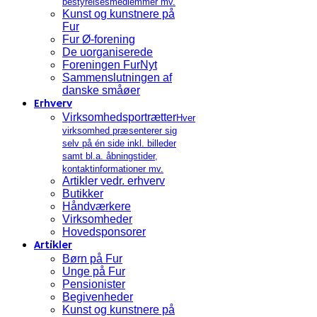
bestyrelsesmedlemmer mv.
Kunst og kunstnere på
Fur
Fur Ø-forening
De uorganiserede
Foreningen FurNyt
Sammenslutningen af
danske småøer
Erhverv
Virksomhedsportrætter
Hver
virksomhed præsenterer sig
selv på én side inkl. billeder
samt bl.a. åbningstider,
kontaktinformationer mv.
Artikler vedr. erhverv
Butikker
Håndværkere
Virksomheder
Hovedsponsorer
Artikler
Børn på Fur
Unge på Fur
Pensionister
Begivenheder
Kunst og kunstnere på