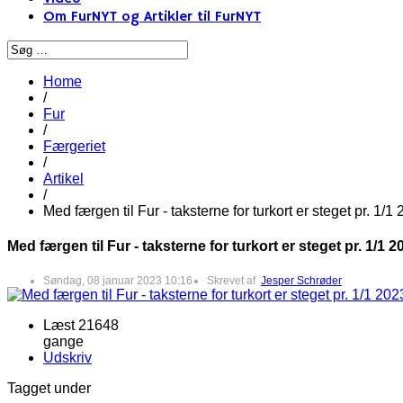
Om FurNYT og Artikler til FurNYT
Home
/
Fur
/
Færgeriet
/
Artikel
/
Med færgen til Fur - taksterne for turkort er steget pr. 1/1
Med færgen til Fur - taksterne for turkort er steget pr. 1/1 2
Søndag, 08 januar 2023 10:16
Skrevet af
Jesper Schrøder
Læst 21648
gange
Udskriv
Tagget under