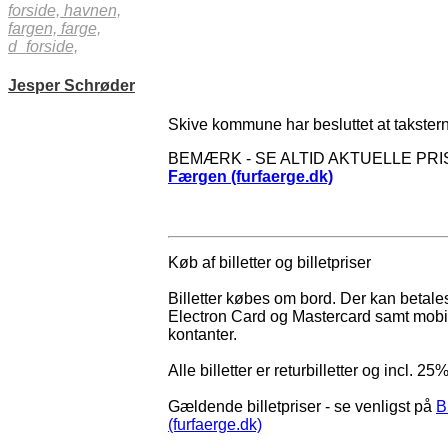
forside,
havnen,
fargen,
farge,
d_forside,
Jesper Schrøder
Skive kommune har besluttet at taksterne 
BEMÆRK - SE ALTID AKTUELLE PRI
Færgen (furfaerge.dk)
Køb af billetter og billetpriser
Billetter købes om bord. Der kan betal
Electron Card og Mastercard samt mobil
kontanter.
Alle billetter er returbilletter og incl. 
Gældende billetpriser - se venligst på
B
(furfaerge.dk)