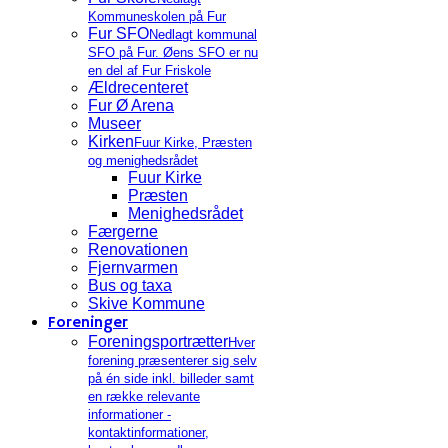
Kommuneskolen på Fur
Fur SFO
Nedlagt kommunal
SFO på Fur. Øens SFO er nu
en del af Fur Friskole
Ældrecenteret
Fur Ø Arena
Museer
Kirken
Fuur Kirke, Præsten
og menighedsrådet
Fuur Kirke
Præsten
Menighedsrådet
Færgerne
Renovationen
Fjernvarmen
Bus og taxa
Skive Kommune
Foreninger
Foreningsportrætter
Hver
forening præsenterer sig selv
på én side inkl. billeder samt
en række relevante
informationer -
kontaktinformationer,