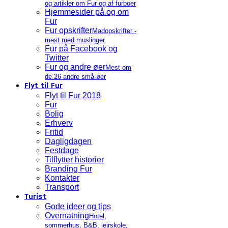
og artikler om Fur og af furboer
Hjemmesider på og om
Fur
Fur opskrifter
Madopskrifter -
mest med muslinger
Fur på Facebook og
Twitter
Fur og andre øer
Mest om
de 26 andre små-øer
Flyt til Fur
Flyt til Fur 2018
Fur
Bolig
Erhverv
Fritid
Dagligdagen
Festdage
Tilflytter historier
Branding Fur
Kontakter
Transport
Turist
Gode ideer og tips
Overnatning
Hotel,
sommerhus, B&B, lejrskole,