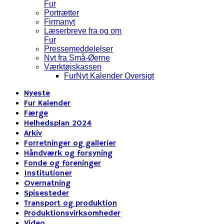
Fur
Portrætter
Firmanyt
Læserbreve fra og om
Fur
Pressemeddelelser
Nyt fra Små-Øerne
Værktøjskassen
FurNyt Kalender Oversigt
Nyeste
Fur Kalender
Færge
Helhedsplan 2024
Arkiv
Forretninger og gallerier
Håndværk og forsyning
Fonde og foreninger
Institutioner
Overnatning
Spisesteder
Transport og produktion
Produktionsvirksomheder
Video