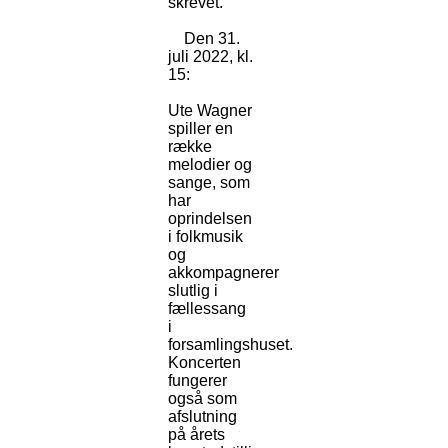
skrevet. ´
Den 31.
juli 2022, kl.
15:
Ute Wagner
spiller en
række
melodier og
sange, som
har
oprindelsen
i folkmusik
og
akkompagnerer
slutlig i
fællessang
i
forsamlingshuset.
Koncerten
fungerer
også som
afslutning
på årets