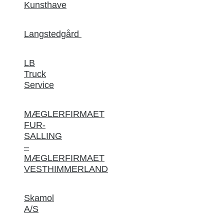
Kunsthave
Langstedgård
LB
Truck
Service
MÆGLERFIRMAET
FUR-
SALLING
–
MÆGLERFIRMAET
VESTHIMMERLAND
Skamol
A/S