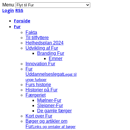
Menu
Login
RSS
Forside
Fur
Fakta
Til tilflyttere
Helhedsplan 2024
Udvikling af Fur
Branding Fur
Emner
Innovation Fur
Fur
Uddannelseslegat
Legat til
unge furboer
Furs historie
Historier på Fur
Færgeriet
Mjølner-Fur
Sleipner-Fur
De gamle færger
Kort over Fur
Bøger og artikler om
Fur
Links og omtaler af bøger