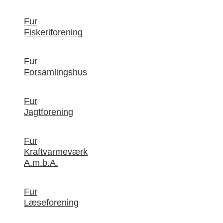
Fur
Fiskeriforening
Fur
Forsamlingshus
Fur
Jagtforening
Fur
Kraftvarmeværk
A.m.b.A.
Fur
Læseforening