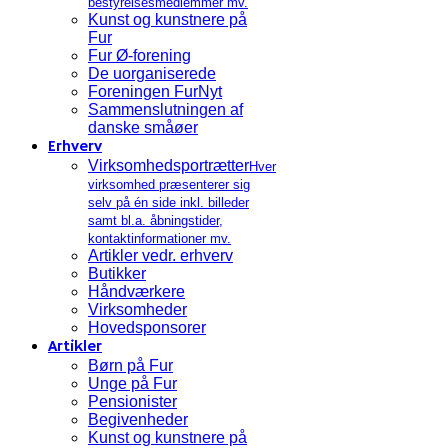
bestyrelsesmedlemmer mv.
Kunst og kunstnere på
Fur
Fur Ø-forening
De uorganiserede
Foreningen FurNyt
Sammenslutningen af
danske småøer
Erhverv
Virksomhedsportrætter
Hver
virksomhed præsenterer sig
selv på én side inkl. billeder
samt bl.a. åbningstider,
kontaktinformationer mv.
Artikler vedr. erhverv
Butikker
Håndværkere
Virksomheder
Hovedsponsorer
Artikler
Børn på Fur
Unge på Fur
Pensionister
Begivenheder
Kunst og kunstnere på