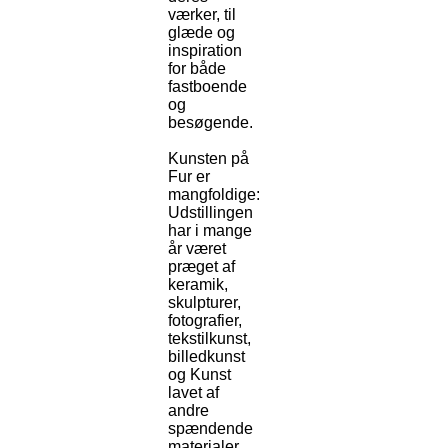
værker, til
glæde og
inspiration
for både
fastboende
og
besøgende.
Kunsten på
Fur er
mangfoldige:
Udstillingen
har i mange
år været
præget af
keramik,
skulpturer,
fotografier,
tekstilkunst,
billedkunst
og Kunst
lavet af
andre
spændende
materialer.