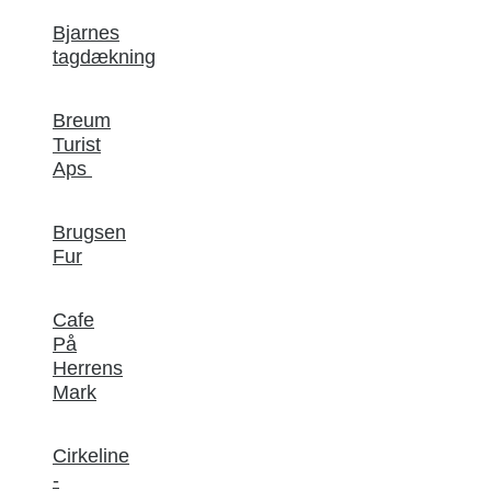
Bjarnes
tagdækning
Breum
Turist
Aps
Brugsen
Fur
Cafe
På
Herrens
Mark
Cirkeline
-