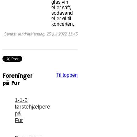
glas vin
eller saft,
sodavand
eller øl til
koncerten.
Senest ændretMandag, 25 juli 2022 11:45
Foreninger
Til toppen
på Fur
1-1-2
førstehjælpere
på
Fur