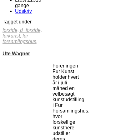
gange
Udskriv
Tagget under
forside,
d_forside,
furkunst,
fur
forsamlingshus,
Ute Wagner
Foreningen
Fur Kunst
holder hvert
år i juli
måned en
velbesøgt
kunstudstilling
i Fur
Forsamlingshus,
hvor
forskellige
kunstnere
udstiller
deres