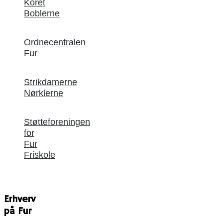
Koret
Boblerne
Ordnecentralen
Fur
Strikdamerne
Nørklerne
Støtteforeningen
for
Fur
Friskole
Erhverv
på Fur