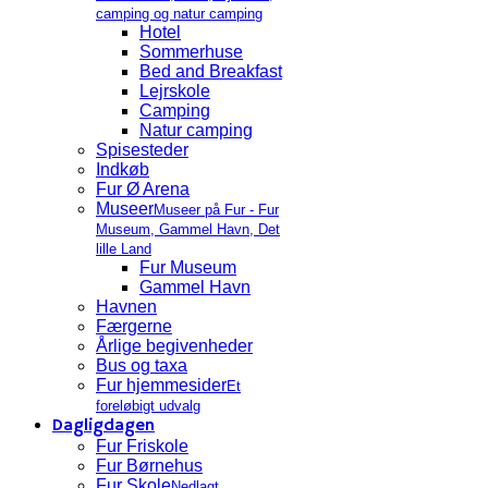
camping og natur camping
Hotel
Sommerhuse
Bed and Breakfast
Lejrskole
Camping
Natur camping
Spisesteder
Indkøb
Fur Ø Arena
Museer
Museer på Fur - Fur
Museum, Gammel Havn, Det
lille Land
Fur Museum
Gammel Havn
Havnen
Færgerne
Årlige begivenheder
Bus og taxa
Fur hjemmesider
Et
foreløbigt udvalg
Dagligdagen
Fur Friskole
Fur Børnehus
Fur Skole
Nedlagt