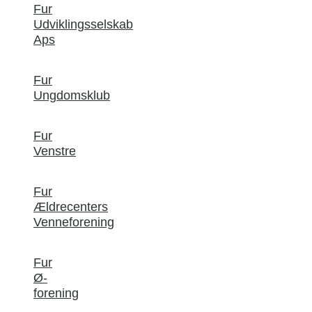
Fur
Udviklingsselskab
Aps
Fur
Ungdomsklub
Fur
Venstre
Fur
Ældrecenters
Venneforening
Fur
Ø-
forening