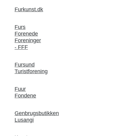
Furkunst.dk
Furs
Forenede
Foreninger
- FFF
Fursund
Turistforening
Fuur
Fondene
Genbrugsbutikken
Lusangi