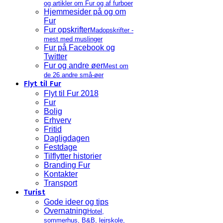
og artikler om Fur og af furboer
Hjemmesider på og om
Fur
Fur opskrifter
Madopskrifter -
mest med muslinger
Fur på Facebook og
Twitter
Fur og andre øer
Mest om
de 26 andre små-øer
Flyt til Fur
Flyt til Fur 2018
Fur
Bolig
Erhverv
Fritid
Dagligdagen
Festdage
Tilflytter historier
Branding Fur
Kontakter
Transport
Turist
Gode ideer og tips
Overnatning
Hotel,
sommerhus, B&B, lejrskole,