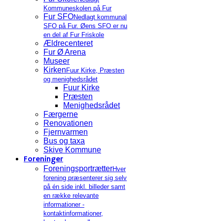
Kommuneskolen på Fur
Fur SFO
Nedlagt kommunal
SFO på Fur. Øens SFO er nu
en del af Fur Friskole
Ældrecenteret
Fur Ø Arena
Museer
Kirken
Fuur Kirke, Præsten
og menighedsrådet
Fuur Kirke
Præsten
Menighedsrådet
Færgerne
Renovationen
Fjernvarmen
Bus og taxa
Skive Kommune
Foreninger
Foreningsportrætter
Hver
forening præsenterer sig selv
på én side inkl. billeder samt
en række relevante
informationer -
kontaktinformationer,