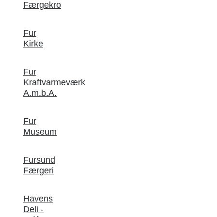
Færgekro
Fur
Kirke
Fur
Kraftvarmeværk
A.m.b.A.
Fur
Museum
Fursund
Færgeri
Havens
Deli -