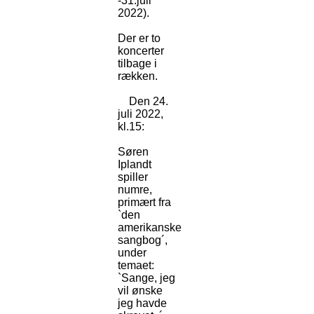
-31.juli
2022).
Der er to
koncerter
tilbage i
rækken.
Den 24.
juli 2022,
kl.15:
Søren
Iplandt
spiller
numre,
primært fra
`den
amerikanske
sangbog´,
under
temaet:
`Sange, jeg
vil ønske
jeg havde