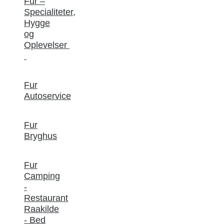
Fur –
Specialiteter,
Hygge
og
Oplevelser
Fur
Autoservice
Fur
Bryghus
Fur
Camping
-
Restaurant
Raakilde
- Bed