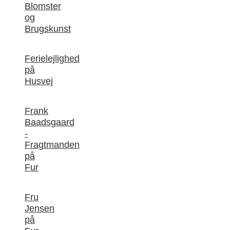
Blomster
og
Brugskunst
Ferielejlighed
på
Husvej
Frank
Baadsgaard
-
Fragtmanden
på
Fur
Fru
Jensen
på