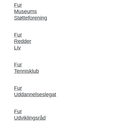
Fur
Museums
Støtteforening
Fur
Redder
Liv
Fur
Tennisklub
Fur
Uddannelseslegat
Fur
Udviklingsråd