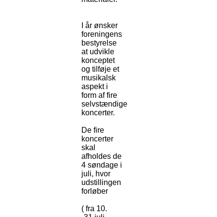
I år ønsker
foreningens
bestyrelse
at udvikle
konceptet
og tilføje et
musikalsk
aspekt i
form af fire
selvstændige
koncerter.
De fire
koncerter
skal
afholdes de
4 søndage i
juli, hvor
udstillingen
forløber
( fra 10.