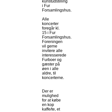
kunstudstilling
i Fur
Forsamlingshus.
Alle
koncerter
foregår kl.
15 i Fur
Forsamlingshus.
Foreningen
vil gerne
invitere alle
interesserede
Furboer og
gæster på
øen i alle
aldre, til
koncerterne.
Der er
mulighed
for at købe
en kop
kaffe/te, et