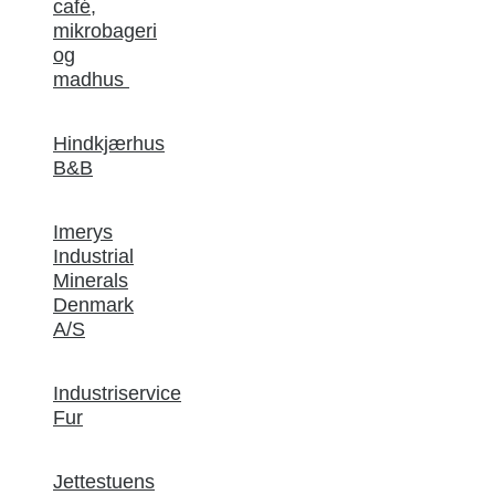
café,
mikrobageri
og
madhus
Hindkjærhus
B&B
Imerys
Industrial
Minerals
Denmark
A/S
Industriservice
Fur
Jettestuens