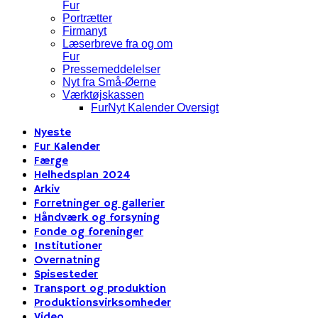
Fur
Portrætter
Firmanyt
Læserbreve fra og om
Fur
Pressemeddelelser
Nyt fra Små-Øerne
Værktøjskassen
FurNyt Kalender Oversigt
Nyeste
Fur Kalender
Færge
Helhedsplan 2024
Arkiv
Forretninger og gallerier
Håndværk og forsyning
Fonde og foreninger
Institutioner
Overnatning
Spisesteder
Transport og produktion
Produktionsvirksomheder
Video