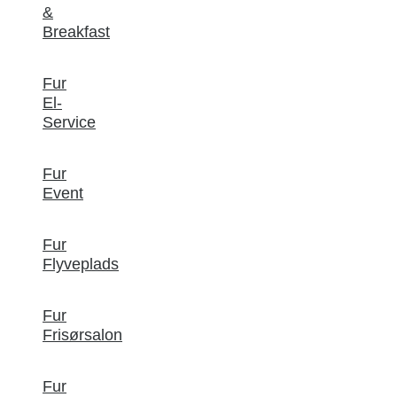
&
Breakfast
Fur
El-
Service
Fur
Event
Fur
Flyveplads
Fur
Frisørsalon
Fur