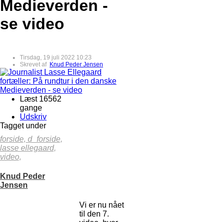
Medieverden -
se video
Tirsdag, 19 juli 2022 10:23
Skrevet af
Knud Peder Jensen
Læst 16562
gange
Udskriv
Tagget under
forside,
d_forside,
lasse ellegaard,
video,
Knud Peder
Jensen
Vi er nu nået
til den 7.