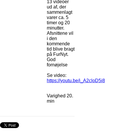
13 videoer
ud af, der
sammenlagt
varer ca. 5
timer og 20
minutter.
Afsnittene vil
i den
kommende
tid blive bragt
på FurNyt.
God
fornøjelse
Se video:
https://youtu.be/i_A2cloD5i8
Varighed 20.
min