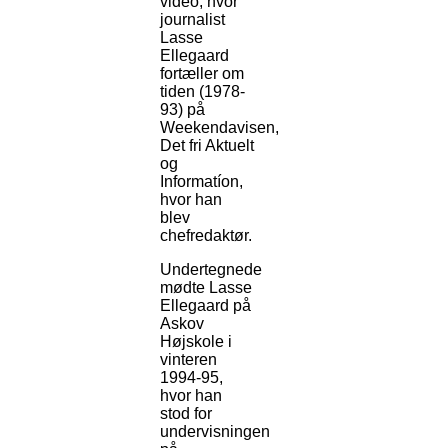
video, hvor
journalist
Lasse
Ellegaard
fortæller om
tiden (1978-
93) på
Weekendavisen,
Det fri Aktuelt
og
Informatíon,
hvor han
blev
chefredaktør.
Undertegnede
mødte Lasse
Ellegaard på
Askov
Højskole i
vinteren
1994-95,
hvor han
stod for
undervisningen