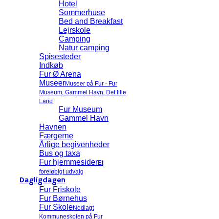
Hotel
Sommerhuse
Bed and Breakfast
Lejrskole
Camping
Natur camping
Spisesteder
Indkøb
Fur Ø Arena
Museer
Museer på Fur - Fur
Museum, Gammel Havn, Det lille
Land
Fur Museum
Gammel Havn
Havnen
Færgerne
Årlige begivenheder
Bus og taxa
Fur hjemmesider
Et
foreløbigt udvalg
Dagligdagen
Fur Friskole
Fur Børnehus
Fur Skole
Nedlagt
Kommuneskolen på Fur