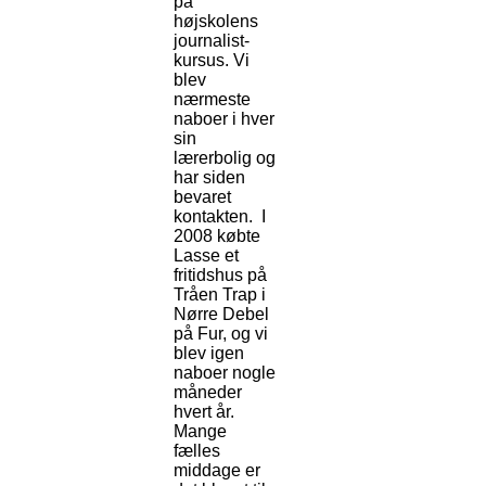
på
højskolens
journalist-
kursus. Vi
blev
nærmeste
naboer i hver
sin
lærerbolig og
har siden
bevaret
kontakten. I
2008 købte
Lasse et
fritidshus på
Tråen Trap i
Nørre Debel
på Fur, og vi
blev igen
naboer nogle
måneder
hvert år.
Mange
fælles
middage er