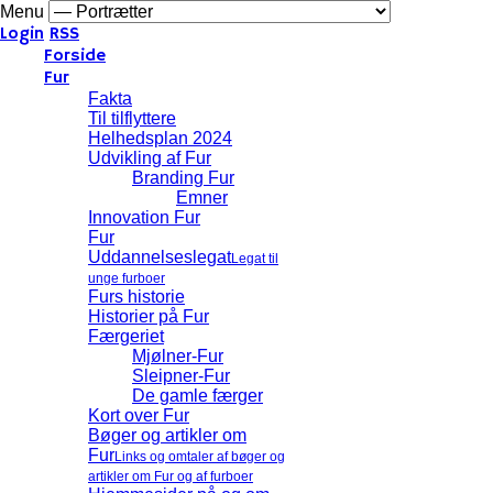
Menu
Login
RSS
Forside
Fur
Fakta
Til tilflyttere
Helhedsplan 2024
Udvikling af Fur
Branding Fur
Emner
Innovation Fur
Fur
Uddannelseslegat
Legat til
unge furboer
Furs historie
Historier på Fur
Færgeriet
Mjølner-Fur
Sleipner-Fur
De gamle færger
Kort over Fur
Bøger og artikler om
Fur
Links og omtaler af bøger og
artikler om Fur og af furboer