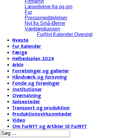
Firmanyt
Læserbreve fra og om
Fur
Pressemeddelelser
Nyt fra Små-Øerne
Værktøjskassen
FurNyt Kalender Oversigt
Nyeste
Fur Kalender
Færge
Helhedsplan 2024
Arkiv
Forretninger og gallerier
Håndværk og forsyning
Fonde og foreninger
Institutioner
Overnatning
Spisesteder
Transport og produktion
Produktionsvirksomheder
Video
Om FurNYT og Artikler til FurNYT