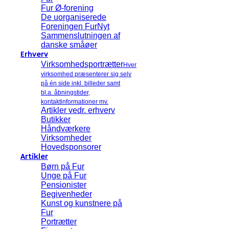
Fur Ø-forening
De uorganiserede
Foreningen FurNyt
Sammenslutningen af
danske småøer
Erhverv
Virksomhedsportrætter
Hver
virksomhed præsenterer sig selv
på én side inkl. billeder samt
bl.a. åbningstider,
kontaktinformationer mv.
Artikler vedr. erhverv
Butikker
Håndværkere
Virksomheder
Hovedsponsorer
Artikler
Børn på Fur
Unge på Fur
Pensionister
Begivenheder
Kunst og kunstnere på
Fur
Portrætter