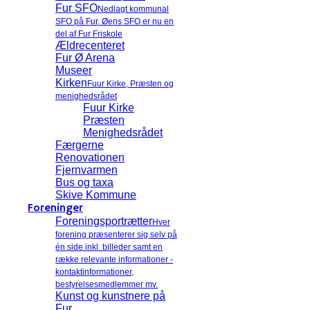
Fur SFO
Nedlagt kommunal
SFO på Fur. Øens SFO er nu en
del af Fur Friskole
Ældrecenteret
Fur Ø Arena
Museer
Kirken
Fuur Kirke, Præsten og
menighedsrådet
Fuur Kirke
Præsten
Menighedsrådet
Færgerne
Renovationen
Fjernvarmen
Bus og taxa
Skive Kommune
Foreninger
Foreningsportrætter
Hver
forening præsenterer sig selv på
én side inkl. billeder samt en
række relevante informationer -
kontaktinformationer,
bestyrelsesmedlemmer mv.
Kunst og kunstnere på
Fur