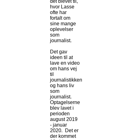
det blevet til,
hvor Lasse
ofte har
fortalt om
sine mange
oplevelser
som
journalist.
Det gav
ideen til at
lave en video
om hans vej
til
journalistikken
og hans liv
som
journalist.
Optagelserne
blev lavet i
perioden
august 2019
- januar
2020. Det er
der kommet