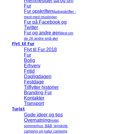
Hjemmesider på og om
Fur
Fur opskrifter
Madopskrifter -
mest med muslinger
Fur på Facebook og
Twitter
Fur og andre øer
Mest om
de 26 andre små-øer
Flyt til Fur
Flyt til Fur 2018
Fur
Bolig
Erhverv
Fritid
Dagligdagen
Festdage
Tilflytter historier
Branding Fur
Kontakter
Transport
Turist
Gode ideer og tips
Overnatning
Hotel,
sommerhus, B&B, lejrskole,
camping og natur camping