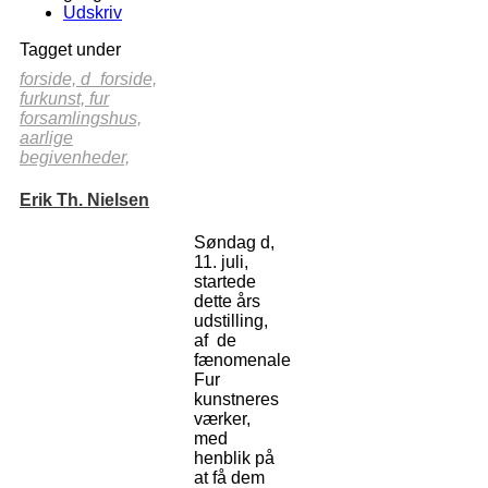
Udskriv
Tagget under
forside,
d_forside,
furkunst,
fur
forsamlingshus,
aarlige
begivenheder,
Erik Th. Nielsen
Søndag d,
11. juli,
startede
dette års
udstilling,
af de
fænomenale
Fur
kunstneres
værker,
med
henblik på
at få dem