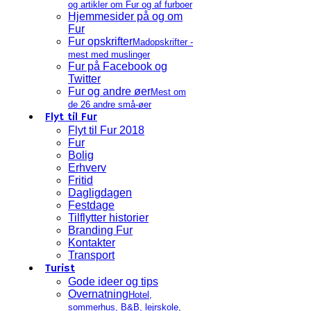
og artikler om Fur og af furboer
Hjemmesider på og om
Fur
Fur opskrifter
Madopskrifter -
mest med muslinger
Fur på Facebook og
Twitter
Fur og andre øer
Mest om
de 26 andre små-øer
Flyt til Fur
Flyt til Fur 2018
Fur
Bolig
Erhverv
Fritid
Dagligdagen
Festdage
Tilflytter historier
Branding Fur
Kontakter
Transport
Turist
Gode ideer og tips
Overnatning
Hotel,
sommerhus, B&B, lejrskole,