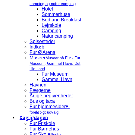
camping og natur camping
Hotel
Sommerhuse
Bed and Breakfast
Lejrskole
Camping
Natur camping
Spisesteder
Indkøb
Fur Ø Arena
Museer
Museer på Fur - Fur
Museum, Gammel Havn, Det
lille Land
Fur Museum
Gammel Havn
Havnen
Færgerne
Årlige begivenheder
Bus og taxa
Fur hjemmesider
Et
foreløbigt udvalg
Dagligdagen
Fur Friskole
Fur Børnehus
Fur Skole
Nedlagt