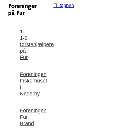
Foreninger
Til toppen
på Fur
1-
1-2
førstehjælpere
på
Fur
Foreningen
Fiskerhuset
i
Nederby
Foreningen
Fur
Brand