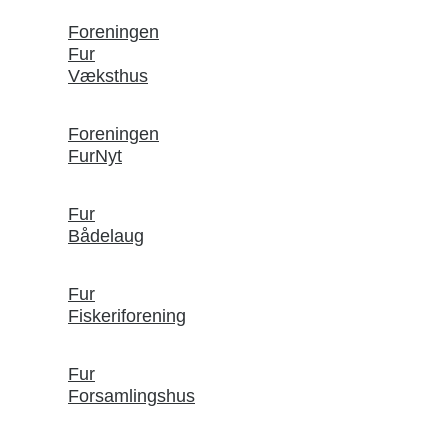
Foreningen
Fur
Væksthus
Foreningen
FurNyt
Fur
Bådelaug
Fur
Fiskeriforening
Fur
Forsamlingshus