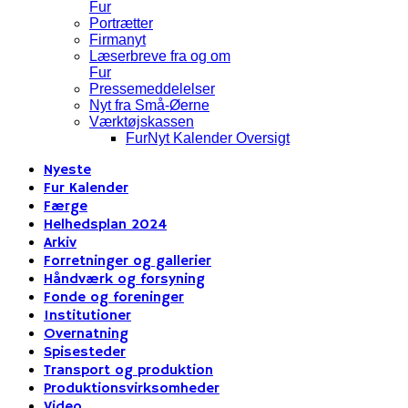
Fur
Portrætter
Firmanyt
Læserbreve fra og om
Fur
Pressemeddelelser
Nyt fra Små-Øerne
Værktøjskassen
FurNyt Kalender Oversigt
Nyeste
Fur Kalender
Færge
Helhedsplan 2024
Arkiv
Forretninger og gallerier
Håndværk og forsyning
Fonde og foreninger
Institutioner
Overnatning
Spisesteder
Transport og produktion
Produktionsvirksomheder
Video