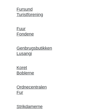
Fursund
Turistforening
Fuur
Fondene
Genbrugsbutikken
Lusangi
Koret
Boblerne
Ordnecentralen
Fur
Strikdamerne