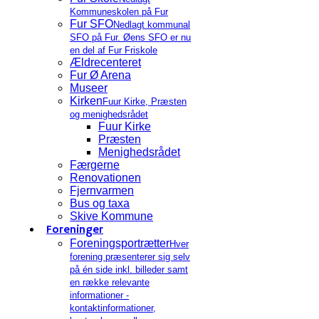
Kommuneskolen på Fur
Fur SFO
Nedlagt kommunal
SFO på Fur. Øens SFO er nu
en del af Fur Friskole
Ældrecenteret
Fur Ø Arena
Museer
Kirken
Fuur Kirke, Præsten
og menighedsrådet
Fuur Kirke
Præsten
Menighedsrådet
Færgerne
Renovationen
Fjernvarmen
Bus og taxa
Skive Kommune
Foreninger
Foreningsportrætter
Hver
forening præsenterer sig selv
på én side inkl. billeder samt
en række relevante
informationer -
kontaktinformationer,