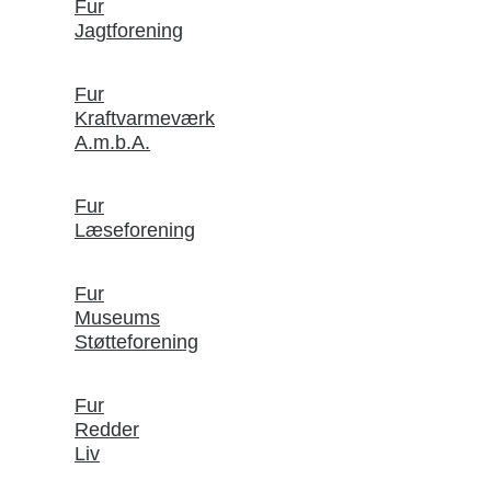
Fur
Jagtforening
Fur
Kraftvarmeværk
A.m.b.A.
Fur
Læseforening
Fur
Museums
Støtteforening
Fur
Redder
Liv