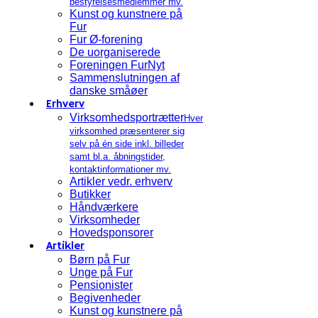
bestyrelsesmedlemmer mv.
Kunst og kunstnere på
Fur
Fur Ø-forening
De uorganiserede
Foreningen FurNyt
Sammenslutningen af
danske småøer
Erhverv
Virksomhedsportrætter
Hver
virksomhed præsenterer sig
selv på én side inkl. billeder
samt bl.a. åbningstider,
kontaktinformationer mv.
Artikler vedr. erhverv
Butikker
Håndværkere
Virksomheder
Hovedsponsorer
Artikler
Børn på Fur
Unge på Fur
Pensionister
Begivenheder
Kunst og kunstnere på