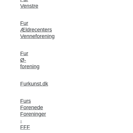
Venstre
Fur
Ældrecenters
Venneforening
Fur
Ø-
forening
Furkunst.dk
Furs
Forenede
Foreninger
-
FFF