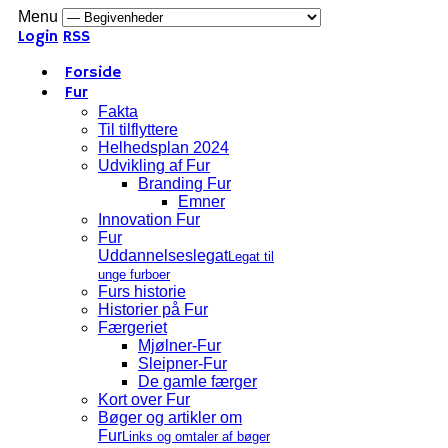
Menu
Login
RSS
Forside
Fur
Fakta
Til tilflyttere
Helhedsplan 2024
Udvikling af Fur
Branding Fur
Emner
Innovation Fur
Fur
Uddannelseslegat
Legat til
unge furboer
Furs historie
Historier på Fur
Færgeriet
Mjølner-Fur
Sleipner-Fur
De gamle færger
Kort over Fur
Bøger og artikler om
Fur
Links og omtaler af bøger