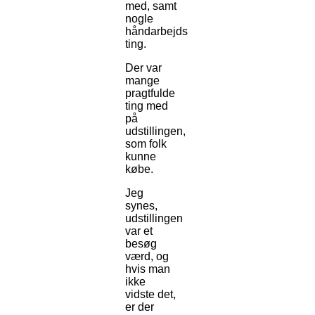
med, samt
nogle
håndarbejds
ting.
Der var
mange
pragtfulde
ting med
på
udstillingen,
som folk
kunne
købe.
Jeg
synes,
udstillingen
var et
besøg
værd, og
hvis man
ikke
vidste det,
er der