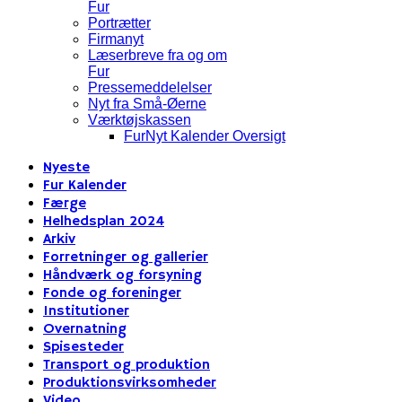
Fur
Portrætter
Firmanyt
Læserbreve fra og om
Fur
Pressemeddelelser
Nyt fra Små-Øerne
Værktøjskassen
FurNyt Kalender Oversigt
Nyeste
Fur Kalender
Færge
Helhedsplan 2024
Arkiv
Forretninger og gallerier
Håndværk og forsyning
Fonde og foreninger
Institutioner
Overnatning
Spisesteder
Transport og produktion
Produktionsvirksomheder
Video