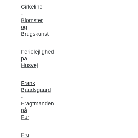
Cirkeline
-
Blomster
og
Brugskunst
Ferielejlighed
på
Husvej
Frank
Baadsgaard
-
Fragtmanden
på
Fur
Fru