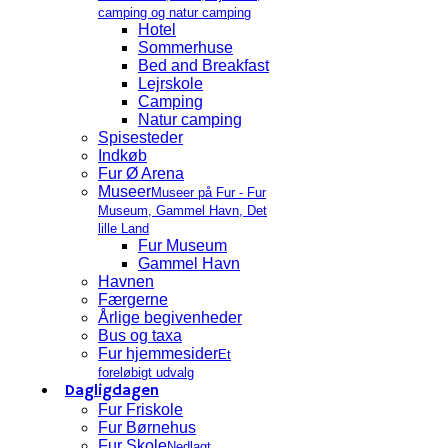
camping og natur camping
Hotel
Sommerhuse
Bed and Breakfast
Lejrskole
Camping
Natur camping
Spisesteder
Indkøb
Fur Ø Arena
Museer
Museer på Fur - Fur
Museum, Gammel Havn, Det
lille Land
Fur Museum
Gammel Havn
Havnen
Færgerne
Årlige begivenheder
Bus og taxa
Fur hjemmesider
Et
foreløbigt udvalg
Dagligdagen
Fur Friskole
Fur Børnehus
Fur Skole
Nedlagt