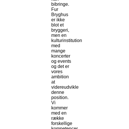
bibringe.
Fur
Bryghus
er ikke
blot et
bryggeri,
men en
kulturinstitution
med
mange
koncerter
og events
og det er
vores
ambition
at
videreudvikle
denne
position.
Vi
kommer
med en
række
forskellige
kompetencer