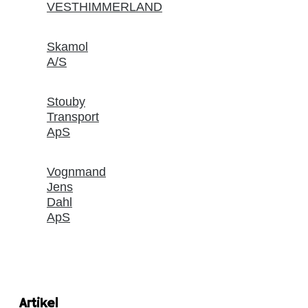
VESTHIMMERLAND
Skamol
A/S
Stouby
Transport
ApS
Vognmand
Jens
Dahl
ApS
Artikel