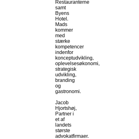
Restauranterne
samt
Byens
Hotel.
Mads
kommer
med
stærke
kompetencer
indenfor
konceptudvikling,
oplevelsesøkonomi,
strategisk
udvikling,
branding
og
gastronomi.
Jacob
Hjortshøj,
Partner i
et af
landets
største
advokatfirmaer.