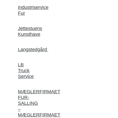
Industriservice
Fur
Jettestuens
Kunsthave
Langstedgård
LB
Truck
Service
MÆGLERFIRMAET
FUR-
SALLING
–
MÆGLERFIRMAET