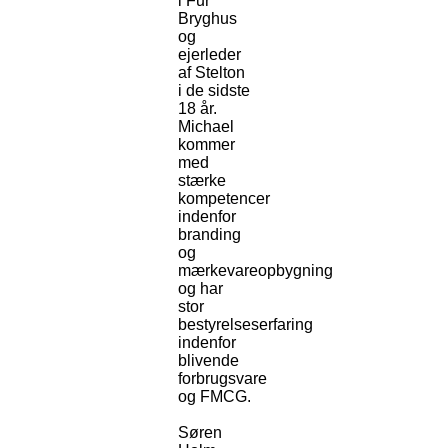
i Fur
Bryghus
og
ejerleder
af Stelton
i de sidste
18 år.
Michael
kommer
med
stærke
kompetencer
indenfor
branding
og
mærkevareopbygning
og har
stor
bestyrelseserfaring
indenfor
blivende
forbrugsvare
og FMCG.
Søren