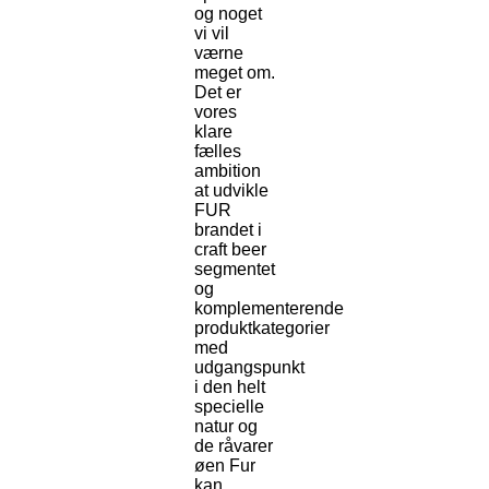
og noget
vi vil
værne
meget om.
Det er
vores
klare
fælles
ambition
at udvikle
FUR
brandet i
craft beer
segmentet
og
komplementerende
produktkategorier
med
udgangspunkt
i den helt
specielle
natur og
de råvarer
øen Fur
kan