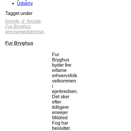
Udskriv
Tagget under
forside,
d_forside,
Fur Bryghus,
pressemeddelelse,
Fur Bryghus
Fur
Bryghus
byder fire
erfarne
erhvervsfolk
velkommen
i
ejerkredsen.
Det sker
efter
tidligere
eneejer
Mildred
Fog har
besluttet