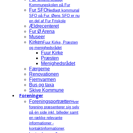
Kommuneskolen på Fur
Fur SFO
Nedlagt kommunal
SFO på Fur. Øens SFO er nu
en del af Fur Friskole
Ældrecenteret
Fur Ø Arena
Museer
Kirken
Fuur Kirke, Præsten
og menighedsrådet
Fuur Kirke
Præsten
Menighedsrådet
Færgerne
Renovationen
Fjernvarmen
Bus og taxa
Skive Kommune
Foreninger
Foreningsportrætter
Hver
forening præsenterer sig selv
på én side inkl. billeder samt
en række relevante
informationer -
kontaktinformationer,