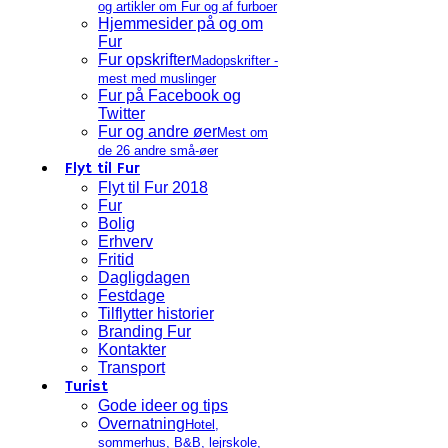
og artikler om Fur og af furboer
Hjemmesider på og om
Fur
Fur opskrifter
Madopskrifter -
mest med muslinger
Fur på Facebook og
Twitter
Fur og andre øer
Mest om
de 26 andre små-øer
Flyt til Fur
Flyt til Fur 2018
Fur
Bolig
Erhverv
Fritid
Dagligdagen
Festdage
Tilflytter historier
Branding Fur
Kontakter
Transport
Turist
Gode ideer og tips
Overnatning
Hotel,
sommerhus, B&B, lejrskole,