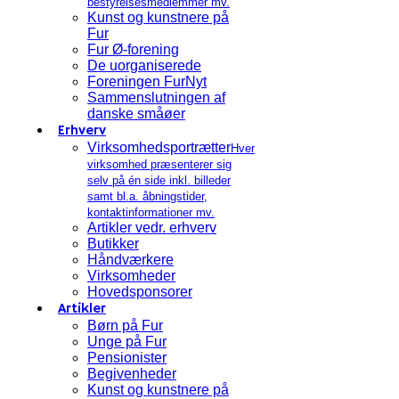
bestyrelsesmedlemmer mv.
Kunst og kunstnere på
Fur
Fur Ø-forening
De uorganiserede
Foreningen FurNyt
Sammenslutningen af
danske småøer
Erhverv
Virksomhedsportrætter
Hver
virksomhed præsenterer sig
selv på én side inkl. billeder
samt bl.a. åbningstider,
kontaktinformationer mv.
Artikler vedr. erhverv
Butikker
Håndværkere
Virksomheder
Hovedsponsorer
Artikler
Børn på Fur
Unge på Fur
Pensionister
Begivenheder
Kunst og kunstnere på