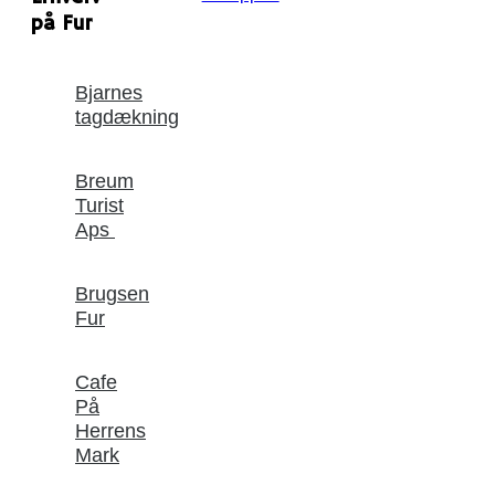
på Fur
Bjarnes
tagdækning
Breum
Turist
Aps
Brugsen
Fur
Cafe
På
Herrens
Mark