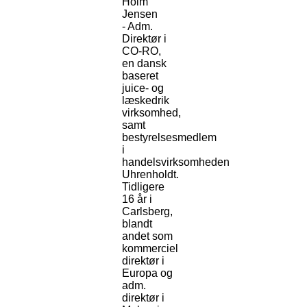
Holm
Jensen
- Adm.
Direktør i
CO-RO,
en dansk
baseret
juice- og
læskedrik
virksomhed,
samt
bestyrelsesmedlem
i
handelsvirksomheden
Uhrenholdt.
Tidligere
16 år i
Carlsberg,
blandt
andet som
kommerciel
direktør i
Europa og
adm.
direktør i