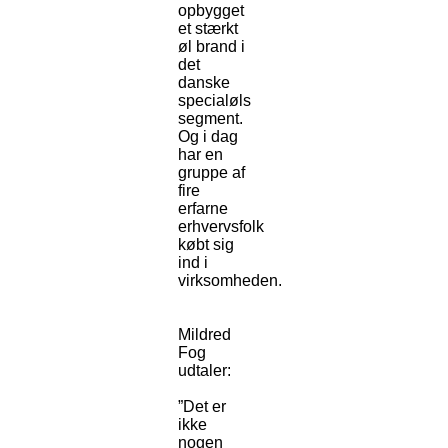
opbygget
et stærkt
øl brand i
det
danske
specialøls
segment.
Og i dag
har en
gruppe af
fire
erfarne
erhvervsfolk
købt sig
ind i
virksomheden.
Mildred
Fog
udtaler:
”Det er
ikke
nogen