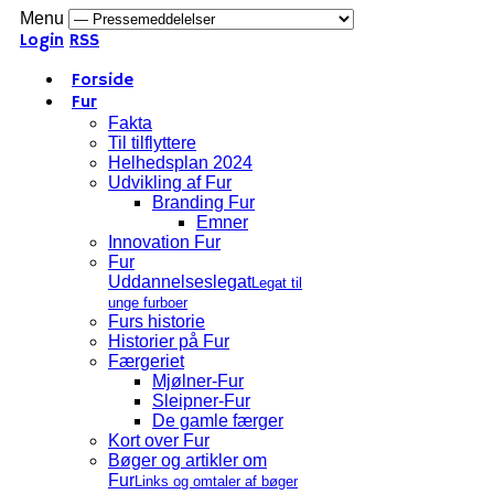
Menu
Login
RSS
Forside
Fur
Fakta
Til tilflyttere
Helhedsplan 2024
Udvikling af Fur
Branding Fur
Emner
Innovation Fur
Fur
Uddannelseslegat
Legat til
unge furboer
Furs historie
Historier på Fur
Færgeriet
Mjølner-Fur
Sleipner-Fur
De gamle færger
Kort over Fur
Bøger og artikler om
Fur
Links og omtaler af bøger