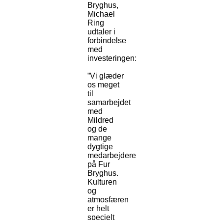
Bryghus,
Michael
Ring
udtaler i
forbindelse
med
investeringen:
”Vi glæder
os meget
til
samarbejdet
med
Mildred
og de
mange
dygtige
medarbejdere
på Fur
Bryghus.
Kulturen
og
atmosfæren
er helt
specielt