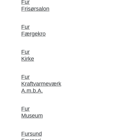
Fur
Frisørsalon
Fur
Færgekro
Fur
Kirke
Fur
Kraftvarmeværk
A.m.b.A.
Fur
Museum
Fursund