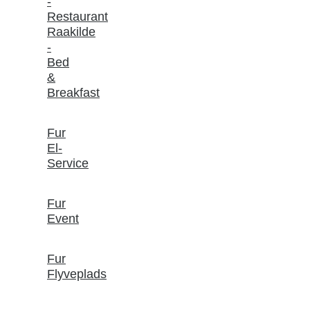
-
Restaurant
Raakilde
-
Bed
&
Breakfast
Fur
El-
Service
Fur
Event
Fur
Flyveplads