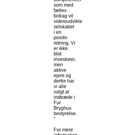
som med
fælles
bidrag vil
videreudvikle
selskabet
i en
positiv
retning. Vi
er ikke
blot
investorer,
men
aktive
ejere og
derfor har
vi alle
valgt at
indtræde i
Fur
Bryghus
bestyrelse.
”
For mere