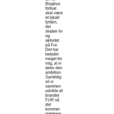
Bryghus
fortsat
skal være
et lokalt
fyrtårn,
der
skaber liv
og
aktivitet
på Fur.
Det har
betydet
meget for
mig, at vi
deler den
ambition.
Samtidig
vil vi
sammen
udvikle øl
brandet
FUR så
det
kommer
stærkere