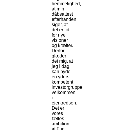
hemmelighed,
at min
dåbsattest
efterhånden
siger, at
det er tid
for nye
visioner
og kræfter.
Derfor
glæder
det mig, at
jeg i dag
kan byde
en yderst
kompetent
investorgruppe
velkommen
i
ejerkredsen.
Det er
vores
fælles
ambition,
at Fur