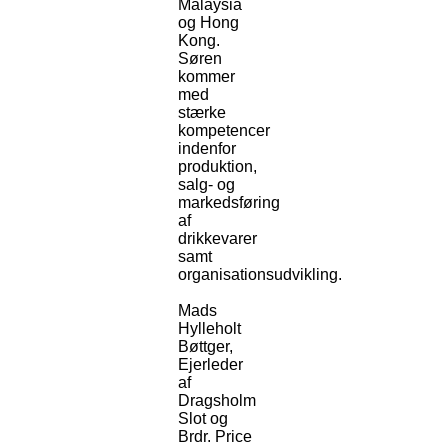
Malaysia
og Hong
Kong.
Søren
kommer
med
stærke
kompetencer
indenfor
produktion,
salg- og
markedsføring
af
drikkevarer
samt
organisationsudvikling.
Mads
Hylleholt
Bøttger,
Ejerleder
af
Dragsholm
Slot og
Brdr. Price