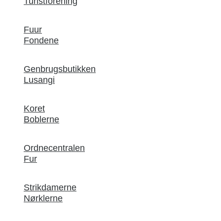
Turistforening
Fuur
Fondene
Genbrugsbutikken
Lusangi
Koret
Boblerne
Ordnecentralen
Fur
Strikdamerne
Nørklerne