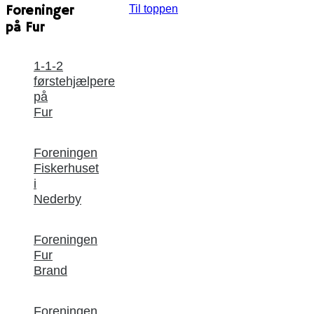
Foreninger
Til toppen
på Fur
1-1-2
førstehjælpere
på
Fur
Foreningen
Fiskerhuset
i
Nederby
Foreningen
Fur
Brand
Foreningen