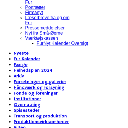
Fur
Portrætter
Firmanyt
Læserbreve fra og om
Fur
Pressemeddelelser
Nyt fra Små-Øerne
Værktøjskassen
FurNyt Kalender Oversigt
Nyeste
Fur Kalender
Færge
Helhedsplan 2024
Arkiv
Forretninger og gallerier
Håndværk og forsyning
Fonde og foreninger
Institutioner
Overnatning
Spisesteder
Transport og produktion
Produktionsvirksomheder
Video