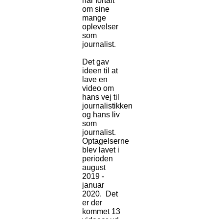
har fortalt
om sine
mange
oplevelser
som
journalist.
Det gav
ideen til at
lave en
video om
hans vej til
journalistikken
og hans liv
som
journalist.
Optagelserne
blev lavet i
perioden
august
2019 -
januar
2020. Det
er der
kommet 13