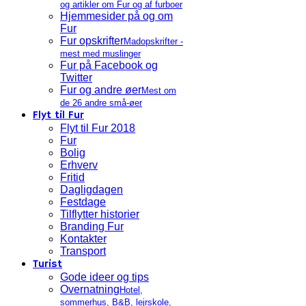
og artikler om Fur og af furboer
Hjemmesider på og om
Fur
Fur opskrifter
Madopskrifter -
mest med muslinger
Fur på Facebook og
Twitter
Fur og andre øer
Mest om
de 26 andre små-øer
Flyt til Fur
Flyt til Fur 2018
Fur
Bolig
Erhverv
Fritid
Dagligdagen
Festdage
Tilflytter historier
Branding Fur
Kontakter
Transport
Turist
Gode ideer og tips
Overnatning
Hotel,
sommerhus, B&B, lejrskole,