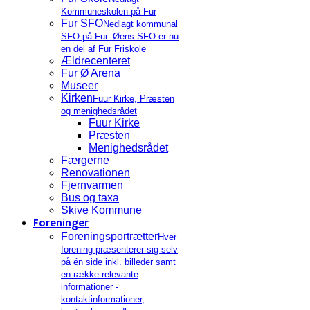
Kommuneskolen på Fur
Fur SFO
Nedlagt kommunal
SFO på Fur. Øens SFO er nu
en del af Fur Friskole
Ældrecenteret
Fur Ø Arena
Museer
Kirken
Fuur Kirke, Præsten
og menighedsrådet
Fuur Kirke
Præsten
Menighedsrådet
Færgerne
Renovationen
Fjernvarmen
Bus og taxa
Skive Kommune
Foreninger
Foreningsportrætter
Hver
forening præsenterer sig selv
på én side inkl. billeder samt
en række relevante
informationer -
kontaktinformationer,