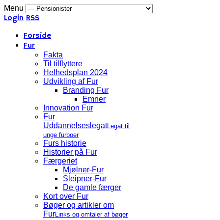
Menu
Login
RSS
Forside
Fur
Fakta
Til tilflyttere
Helhedsplan 2024
Udvikling af Fur
Branding Fur
Emner
Innovation Fur
Fur
Uddannelseslegat
Legat til
unge furboer
Furs historie
Historier på Fur
Færgeriet
Mjølner-Fur
Sleipner-Fur
De gamle færger
Kort over Fur
Bøger og artikler om
Fur
Links og omtaler af bøger