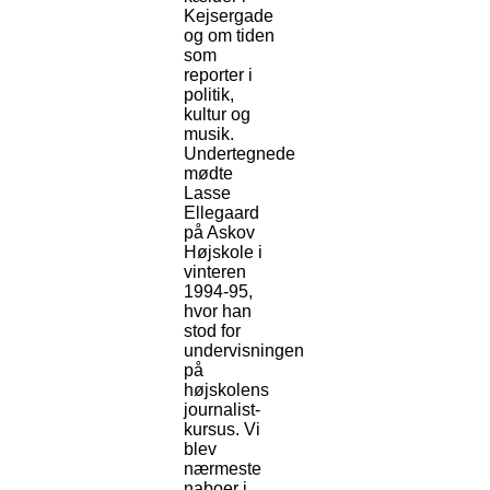
Kejsergade
og om tiden
som
reporter i
politik,
kultur og
musik.
Undertegnede
mødte
Lasse
Ellegaard
på Askov
Højskole i
vinteren
1994-95,
hvor han
stod for
undervisningen
på
højskolens
journalist-
kursus. Vi
blev
nærmeste
naboer i