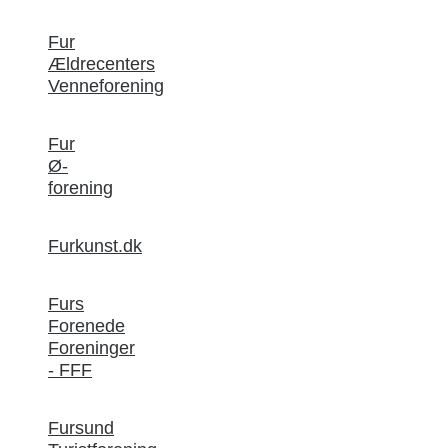
Fur
Ældrecenters
Venneforening
Fur
Ø-
forening
Furkunst.dk
Furs
Forenede
Foreninger
- FFF
Fursund