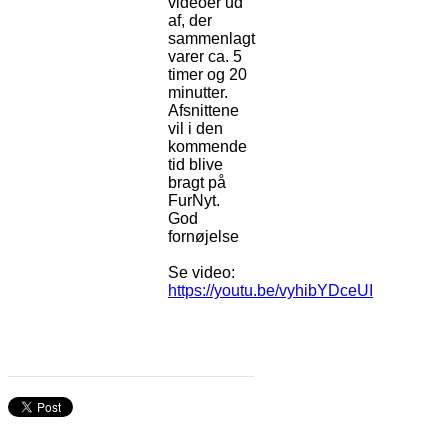
videoer ud
af, der
sammenlagt
varer ca. 5
timer og 20
minutter.
Afsnittene
vil i den
kommende
tid blive
bragt på
FurNyt.
God
fornøjelse
Se video:
https://youtu.be/vyhibYDceUI