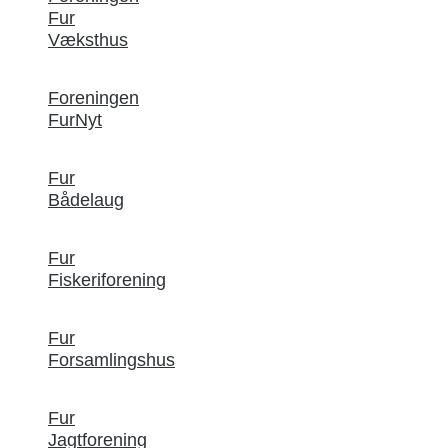
Fur
Væksthus
Foreningen
FurNyt
Fur
Bådelaug
Fur
Fiskeriforening
Fur
Forsamlingshus
Fur
Jagtforening