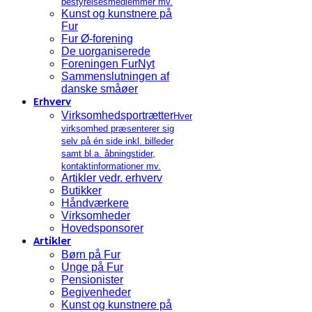
bestyrelsesmedlemmer mv.
Kunst og kunstnere på
Fur
Fur Ø-forening
De uorganiserede
Foreningen FurNyt
Sammenslutningen af
danske småøer
Erhverv
Virksomhedsportrætter
Hver
virksomhed præsenterer sig
selv på én side inkl. billeder
samt bl.a. åbningstider,
kontaktinformationer mv.
Artikler vedr. erhverv
Butikker
Håndværkere
Virksomheder
Hovedsponsorer
Artikler
Børn på Fur
Unge på Fur
Pensionister
Begivenheder
Kunst og kunstnere på