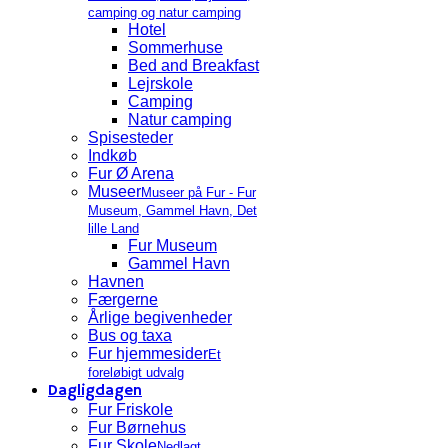
camping og natur camping
Hotel
Sommerhuse
Bed and Breakfast
Lejrskole
Camping
Natur camping
Spisesteder
Indkøb
Fur Ø Arena
Museer
Museer på Fur - Fur
Museum, Gammel Havn, Det
lille Land
Fur Museum
Gammel Havn
Havnen
Færgerne
Årlige begivenheder
Bus og taxa
Fur hjemmesider
Et
foreløbigt udvalg
Dagligdagen
Fur Friskole
Fur Børnehus
Fur Skole
Nedlagt