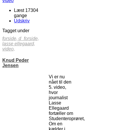
Læst 17304
gange
Udskriv
Tagget under
forside,
d_forside,
lasse ellegaard,
video,
Knud Peder
Jensen
Vi er nu
nået til den
5. video,
hvor
journalist
Lasse
Ellegaard
fortæller om
Studenteroprøret,
Om en
kælder i