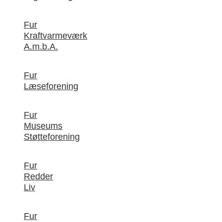
Fur
Kraftvarmeværk
A.m.b.A.
Fur
Læseforening
Fur
Museums
Støtteforening
Fur
Redder
Liv
Fur