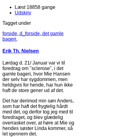
Læst 18858 gange
Udskriv
Tagget under
forside,
d_forside,
det gamle
bageri,
Erik Th. Nielsen
Lørdag d. 21/ Januar var vi til
foredrag om "sclerose", i det
gamle bageri, hvor Mie Hansen
der selv har sygdommen, men
heldigvis for hende, har hun ikke
haft de store gener ud af det.
Det har derimod min søn Anders,
som har haft det frygtelig hårdt
med det, og derfor tog jeg med til
foredraget, og blev glædelig
overrasket over, at høre at Mie og
hendes søster Linda kommer, så
let igennem det.