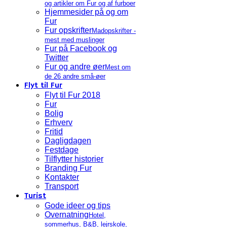
og artikler om Fur og af furboer
Hjemmesider på og om
Fur
Fur opskrifter
Madopskrifter -
mest med muslinger
Fur på Facebook og
Twitter
Fur og andre øer
Mest om
de 26 andre små-øer
Flyt til Fur
Flyt til Fur 2018
Fur
Bolig
Erhverv
Fritid
Dagligdagen
Festdage
Tilflytter historier
Branding Fur
Kontakter
Transport
Turist
Gode ideer og tips
Overnatning
Hotel,
sommerhus, B&B, lejrskole,