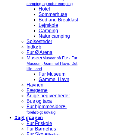
camping og natur camping
Hotel
Sommerhuse
Bed and Breakfast
Lejrskole
Camping
Natur camping
Spisesteder
Indkøb
Fur Ø Arena
Museer
Museer på Fur - Fur
Museum, Gammel Havn, Det
lille Land
Fur Museum
Gammel Havn
Havnen
Færgerne
Årlige begivenheder
Bus og taxa
Fur hjemmesider
Et
foreløbigt udvalg
Dagligdagen
Fur Friskole
Fur Børnehus
Fur Skole
Nedlagt