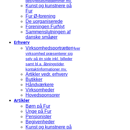
bestyrelsesmedlemmer mv.
Kunst og kunstnere på
Fur
Fur Ø-forening
De uorganiserede
Foreningen FurNyt
Sammenslutningen af
danske småøer
Erhverv
Virksomhedsportrætter
Hver
virksomhed præsenterer sig
selv på én side inkl. billeder
samt bl.a. åbningstider,
kontaktinformationer mv.
Artikler vedr. erhverv
Butikker
Håndværkere
Virksomheder
Hovedsponsorer
Artikler
Børn på Fur
Unge på Fur
Pensionister
Begivenheder
Kunst og kunstnere på