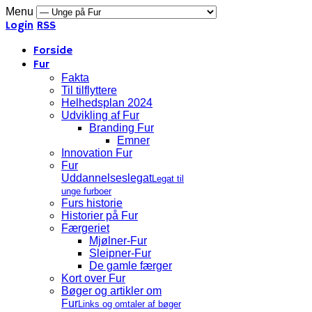
Menu
Login
RSS
Forside
Fur
Fakta
Til tilflyttere
Helhedsplan 2024
Udvikling af Fur
Branding Fur
Emner
Innovation Fur
Fur
Uddannelseslegat
Legat til
unge furboer
Furs historie
Historier på Fur
Færgeriet
Mjølner-Fur
Sleipner-Fur
De gamle færger
Kort over Fur
Bøger og artikler om
Fur
Links og omtaler af bøger