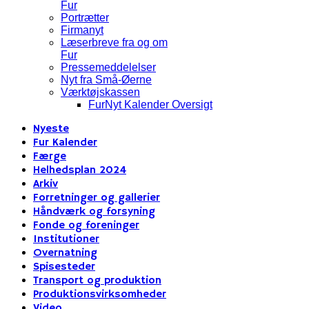
Fur
Portrætter
Firmanyt
Læserbreve fra og om
Fur
Pressemeddelelser
Nyt fra Små-Øerne
Værktøjskassen
FurNyt Kalender Oversigt
Nyeste
Fur Kalender
Færge
Helhedsplan 2024
Arkiv
Forretninger og gallerier
Håndværk og forsyning
Fonde og foreninger
Institutioner
Overnatning
Spisesteder
Transport og produktion
Produktionsvirksomheder
Video