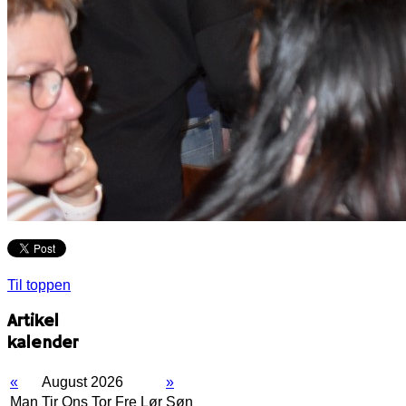
Til toppen
Artikel
kalender
«
August 2026
»
Man
Tir
Ons
Tor
Fre
Lør
Søn