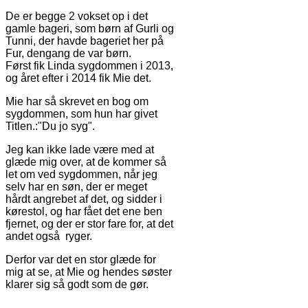
De er begge 2 vokset op i det
gamle bageri, som børn af Gurli og
Tunni, der havde bageriet her på
Fur, dengang de var børn.
Først fik Linda sygdommen i 2013,
og året efter i 2014 fik Mie det.
Mie har så skrevet en bog om
sygdommen, som hun har givet
Titlen.:"Du jo syg".
Jeg kan ikke lade være med at
glæde mig over, at de kommer så
let om ved sygdommen, når jeg
selv har en søn, der er meget
hårdt angrebet af det, og sidder i
kørestol, og har fået det ene ben
fjernet, og der er stor fare for, at det
andet også ryger.
Derfor var det en stor glæde for
mig at se, at Mie og hendes søster
klarer sig så godt som de gør.