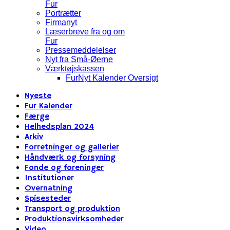
Fur
Portrætter
Firmanyt
Læserbreve fra og om
Fur
Pressemeddelelser
Nyt fra Små-Øerne
Værktøjskassen
FurNyt Kalender Oversigt
Nyeste
Fur Kalender
Færge
Helhedsplan 2024
Arkiv
Forretninger og gallerier
Håndværk og forsyning
Fonde og foreninger
Institutioner
Overnatning
Spisesteder
Transport og produktion
Produktionsvirksomheder
Video