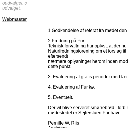
oudvalget,
o
udvalget,
Webmaster
1 Godkendelse af referat fra mødet den 
2 Fredning på Fur.
Teknisk forvaltning har oplyst, at der 
Naturfredningsforening om et forslag til 
eftersendt
nærmere oplysninger herom inden møde
dette punkt.
3. Evaluering af gratis perioder med fæ
4. Evaluering af Fur kø.
5. Eventuelt.
Der vil blive serveret smørrebrød i fo
mødestedet er Sejlerstuen Fur havn.
Pernille W. Riis