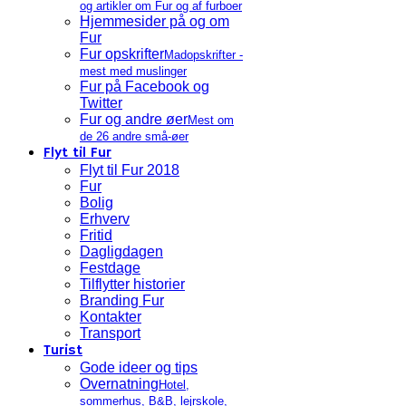
og artikler om Fur og af furboer
Hjemmesider på og om
Fur
Fur opskrifter
Madopskrifter -
mest med muslinger
Fur på Facebook og
Twitter
Fur og andre øer
Mest om
de 26 andre små-øer
Flyt til Fur
Flyt til Fur 2018
Fur
Bolig
Erhverv
Fritid
Dagligdagen
Festdage
Tilflytter historier
Branding Fur
Kontakter
Transport
Turist
Gode ideer og tips
Overnatning
Hotel,
sommerhus, B&B, lejrskole,