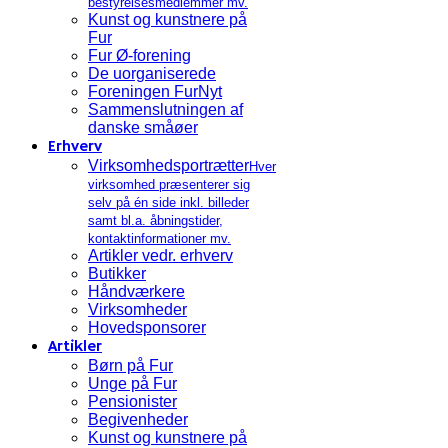
bestyrelsesmedlemmer mv.
Kunst og kunstnere på
Fur
Fur Ø-forening
De uorganiserede
Foreningen FurNyt
Sammenslutningen af
danske småøer
Erhverv
Virksomhedsportrætter
Hver
virksomhed præsenterer sig
selv på én side inkl. billeder
samt bl.a. åbningstider,
kontaktinformationer mv.
Artikler vedr. erhverv
Butikker
Håndværkere
Virksomheder
Hovedsponsorer
Artikler
Børn på Fur
Unge på Fur
Pensionister
Begivenheder
Kunst og kunstnere på