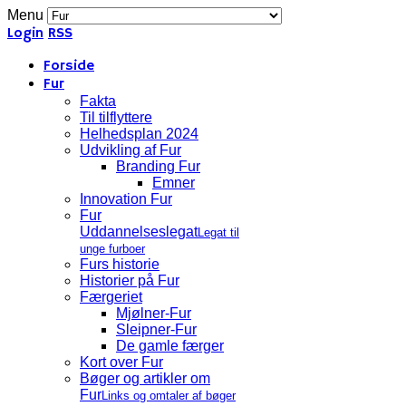
Menu
Login
RSS
Forside
Fur
Fakta
Til tilflyttere
Helhedsplan 2024
Udvikling af Fur
Branding Fur
Emner
Innovation Fur
Fur
Uddannelseslegat
Legat til
unge furboer
Furs historie
Historier på Fur
Færgeriet
Mjølner-Fur
Sleipner-Fur
De gamle færger
Kort over Fur
Bøger og artikler om
Fur
Links og omtaler af bøger