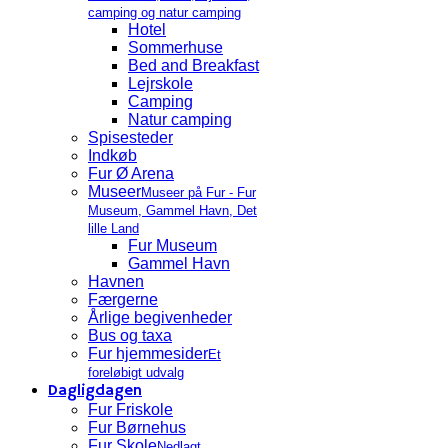
camping og natur camping
Hotel
Sommerhuse
Bed and Breakfast
Lejrskole
Camping
Natur camping
Spisesteder
Indkøb
Fur Ø Arena
Museer
Museer på Fur - Fur
Museum, Gammel Havn, Det
lille Land
Fur Museum
Gammel Havn
Havnen
Færgerne
Årlige begivenheder
Bus og taxa
Fur hjemmesider
Et
foreløbigt udvalg
Dagligdagen
Fur Friskole
Fur Børnehus
Fur Skole
Nedlagt