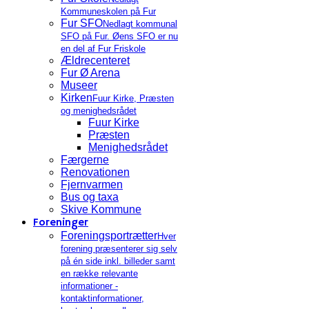
Kommuneskolen på Fur
Fur SFO
Nedlagt kommunal
SFO på Fur. Øens SFO er nu
en del af Fur Friskole
Ældrecenteret
Fur Ø Arena
Museer
Kirken
Fuur Kirke, Præsten
og menighedsrådet
Fuur Kirke
Præsten
Menighedsrådet
Færgerne
Renovationen
Fjernvarmen
Bus og taxa
Skive Kommune
Foreninger
Foreningsportrætter
Hver
forening præsenterer sig selv
på én side inkl. billeder samt
en række relevante
informationer -
kontaktinformationer,