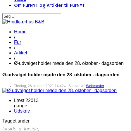
Om FurNYT og Artikler til FurNYT
Home
/
Fur
/
Artikel
/
Ø-udvalget holder møde den 28. oktober - dagsorden
Ø-udvalget holder møde den 28. oktober - dagsorden
Tirsdag, 26 oktober 2021 14:42
Skrevet af
Webmaster
Læst 22013
gange
Udskriv
Tagget under
forside,
d_forside,