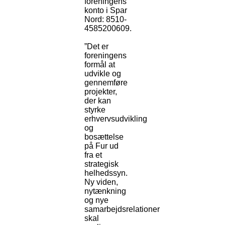
foreningens
konto i Spar
Nord: 8510-
4585200609.
”Det er
foreningens
formål at
udvikle og
gennemføre
projekter,
der kan
styrke
erhvervsudvikling
og
bosættelse
på Fur ud
fra et
strategisk
helhedssyn.
Ny viden,
nytænkning
og nye
samarbejdsrelationer
skal