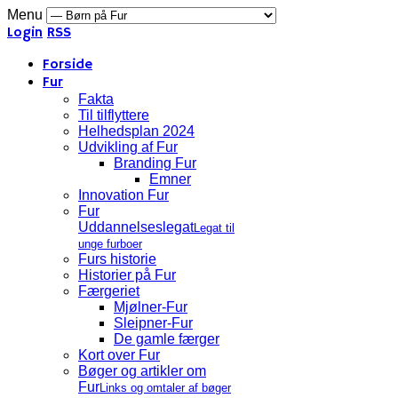
Menu
Login
RSS
Forside
Fur
Fakta
Til tilflyttere
Helhedsplan 2024
Udvikling af Fur
Branding Fur
Emner
Innovation Fur
Fur
Uddannelseslegat
Legat til
unge furboer
Furs historie
Historier på Fur
Færgeriet
Mjølner-Fur
Sleipner-Fur
De gamle færger
Kort over Fur
Bøger og artikler om
Fur
Links og omtaler af bøger