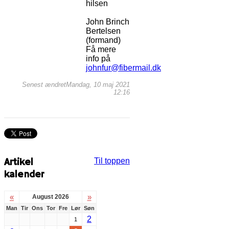
hilsen
John Brinch
Bertelsen
(formand)
Få mere
info på
johnfur@fibermail.dk
Senest ændretMandag, 10 maj 2021
12:16
Artikel
Til toppen
kalender
«
»
August 2026
Man
Tir
Ons
Tor
Fre
Lør
Søn
2
1