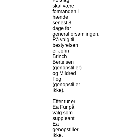
Forslag
skal være
formanden i
hænde
senest 8
dage før
generalforsamlingen.
På valg til
bestyrelsen
er John
Brinch
Bertelsen
(genopstiller)
og Mildred
Fog
(genopstiller
ikke).
Efter tur er
Ea Fur på
valg som
suppleant.
Ea
genopstiller
ikke.