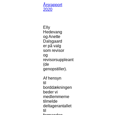
Årsrapport
2020
Elly
Hedevang
og Anette
Dalsgaard
er på valg
som revisor
og
revisorsuppleant
(de
genopstiller).
Af hensyn
til
borddækningen
beder vi
medlemmerne
tilmelde
deltagerantallet
til