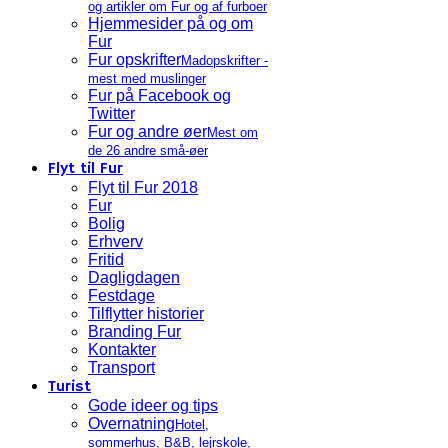
og artikler om Fur og af furboer
Hjemmesider på og om
Fur
Fur opskrifter
Madopskrifter -
mest med muslinger
Fur på Facebook og
Twitter
Fur og andre øer
Mest om
de 26 andre små-øer
Flyt til Fur
Flyt til Fur 2018
Fur
Bolig
Erhverv
Fritid
Dagligdagen
Festdage
Tilflytter historier
Branding Fur
Kontakter
Transport
Turist
Gode ideer og tips
Overnatning
Hotel,
sommerhus, B&B, lejrskole,