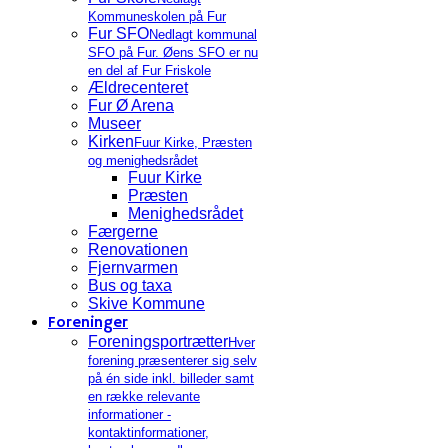
Kommuneskolen på Fur
Fur SFO
Nedlagt kommunal
SFO på Fur. Øens SFO er nu
en del af Fur Friskole
Ældrecenteret
Fur Ø Arena
Museer
Kirken
Fuur Kirke, Præsten
og menighedsrådet
Fuur Kirke
Præsten
Menighedsrådet
Færgerne
Renovationen
Fjernvarmen
Bus og taxa
Skive Kommune
Foreninger
Foreningsportrætter
Hver
forening præsenterer sig selv
på én side inkl. billeder samt
en række relevante
informationer -
kontaktinformationer,