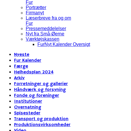
Fur
Portrætter
Firmanyt
Læserbreve fra og om
Fur
Pressemeddelelser
Nyt fra Små-Øerne
Værktøjskassen
FurNyt Kalender Oversigt
Nyeste
Fur Kalender
Færge
Helhedsplan 2024
Arkiv
Forretninger og gallerier
Håndværk og forsyning
Fonde og foreninger
Institutioner
Overnatning
Spisesteder
Transport og produktion
Produktionsvirksomheder
Video