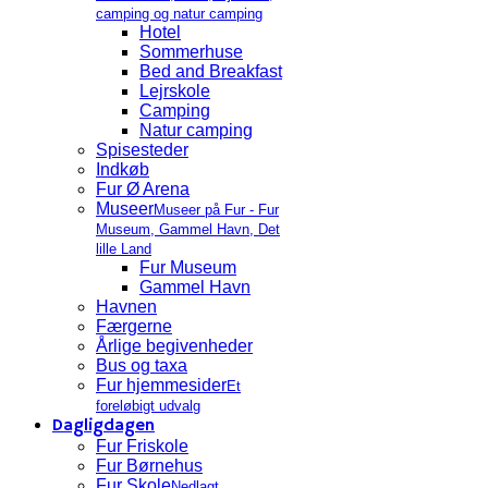
camping og natur camping
Hotel
Sommerhuse
Bed and Breakfast
Lejrskole
Camping
Natur camping
Spisesteder
Indkøb
Fur Ø Arena
Museer
Museer på Fur - Fur
Museum, Gammel Havn, Det
lille Land
Fur Museum
Gammel Havn
Havnen
Færgerne
Årlige begivenheder
Bus og taxa
Fur hjemmesider
Et
foreløbigt udvalg
Dagligdagen
Fur Friskole
Fur Børnehus
Fur Skole
Nedlagt