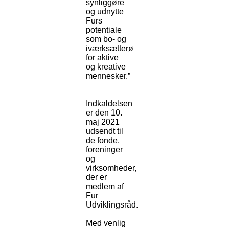
synliggøre
og udnytte
Furs
potentiale
som bo- og
iværksætterø
for aktive
og kreative
mennesker.”
Indkaldelsen
er den 10.
maj 2021
udsendt til
de fonde,
foreninger
og
virksomheder,
der er
medlem af
Fur
Udviklingsråd.
Med venlig