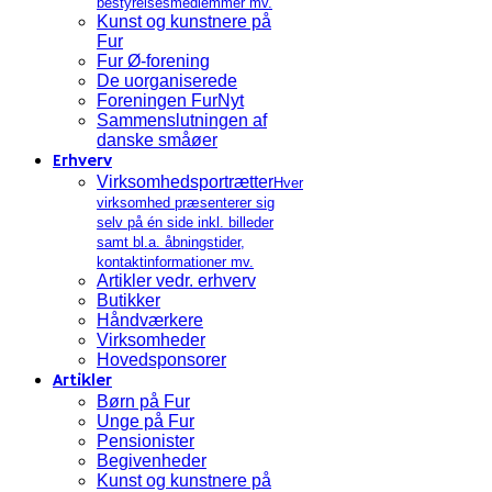
bestyrelsesmedlemmer mv.
Kunst og kunstnere på
Fur
Fur Ø-forening
De uorganiserede
Foreningen FurNyt
Sammenslutningen af
danske småøer
Erhverv
Virksomhedsportrætter
Hver
virksomhed præsenterer sig
selv på én side inkl. billeder
samt bl.a. åbningstider,
kontaktinformationer mv.
Artikler vedr. erhverv
Butikker
Håndværkere
Virksomheder
Hovedsponsorer
Artikler
Børn på Fur
Unge på Fur
Pensionister
Begivenheder
Kunst og kunstnere på