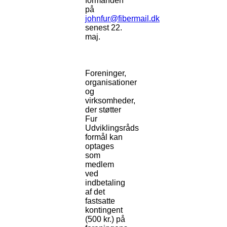
formanden
på
johnfur@fibermail.dk
senest 22.
maj.
Foreninger,
organisationer
og
virksomheder,
der støtter
Fur
Udviklingsråds
formål kan
optages
som
medlem
ved
indbetaling
af det
fastsatte
kontingent
(500 kr.) på