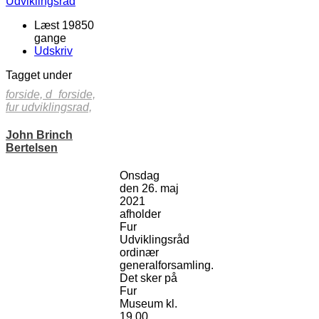
Læst 19850
gange
Udskriv
Tagget under
forside,
d_forside,
fur udviklingsrad,
John Brinch
Bertelsen
Onsdag
den 26. maj
2021
afholder
Fur
Udviklingsråd
ordinær
generalforsamling.
Det sker på
Fur
Museum kl.
19.00.