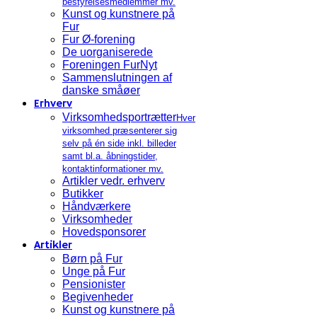
bestyrelsesmedlemmer mv.
Kunst og kunstnere på
Fur
Fur Ø-forening
De uorganiserede
Foreningen FurNyt
Sammenslutningen af
danske småøer
Erhverv
Virksomhedsportrætter
Hver
virksomhed præsenterer sig
selv på én side inkl. billeder
samt bl.a. åbningstider,
kontaktinformationer mv.
Artikler vedr. erhverv
Butikker
Håndværkere
Virksomheder
Hovedsponsorer
Artikler
Børn på Fur
Unge på Fur
Pensionister
Begivenheder
Kunst og kunstnere på