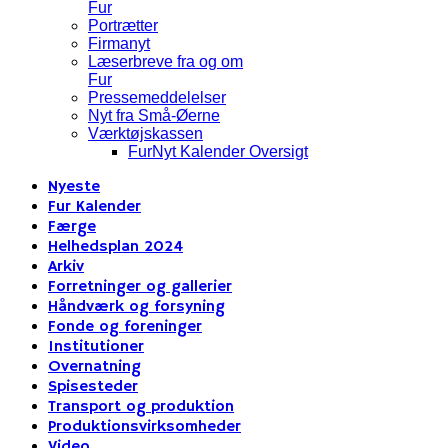
Fur
Portrætter
Firmanyt
Læserbreve fra og om
Fur
Pressemeddelelser
Nyt fra Små-Øerne
Værktøjskassen
FurNyt Kalender Oversigt
Nyeste
Fur Kalender
Færge
Helhedsplan 2024
Arkiv
Forretninger og gallerier
Håndværk og forsyning
Fonde og foreninger
Institutioner
Overnatning
Spisesteder
Transport og produktion
Produktionsvirksomheder
Video