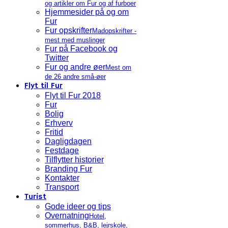
og artikler om Fur og af furboer
Hjemmesider på og om
Fur
Fur opskrifter
Madopskrifter -
mest med muslinger
Fur på Facebook og
Twitter
Fur og andre øer
Mest om
de 26 andre små-øer
Flyt til Fur
Flyt til Fur 2018
Fur
Bolig
Erhverv
Fritid
Dagligdagen
Festdage
Tilflytter historier
Branding Fur
Kontakter
Transport
Turist
Gode ideer og tips
Overnatning
Hotel,
sommerhus, B&B, lejrskole,