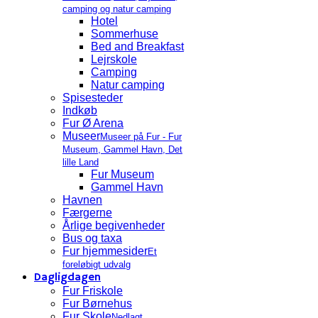
camping og natur camping
Hotel
Sommerhuse
Bed and Breakfast
Lejrskole
Camping
Natur camping
Spisesteder
Indkøb
Fur Ø Arena
Museer
Museer på Fur - Fur
Museum, Gammel Havn, Det
lille Land
Fur Museum
Gammel Havn
Havnen
Færgerne
Årlige begivenheder
Bus og taxa
Fur hjemmesider
Et
foreløbigt udvalg
Dagligdagen
Fur Friskole
Fur Børnehus
Fur Skole
Nedlagt