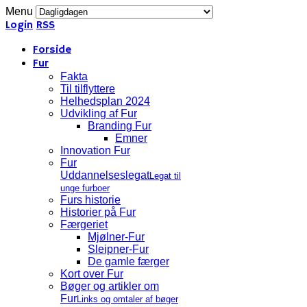
Menu
Login
RSS
Forside
Fur
Fakta
Til tilflyttere
Helhedsplan 2024
Udvikling af Fur
Branding Fur
Emner
Innovation Fur
Fur
Uddannelseslegat
Legat til
unge furboer
Furs historie
Historier på Fur
Færgeriet
Mjølner-Fur
Sleipner-Fur
De gamle færger
Kort over Fur
Bøger og artikler om
Fur
Links og omtaler af bøger