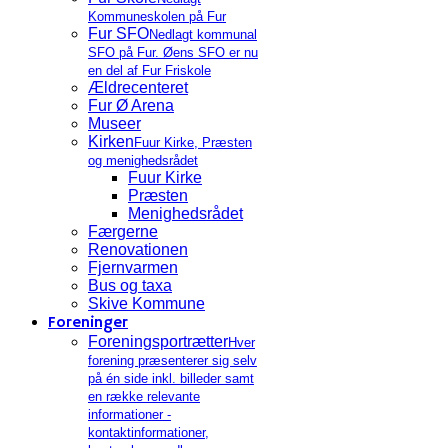
Kommuneskolen på Fur
Fur SFO
Nedlagt kommunal
SFO på Fur. Øens SFO er nu
en del af Fur Friskole
Ældrecenteret
Fur Ø Arena
Museer
Kirken
Fuur Kirke, Præsten
og menighedsrådet
Fuur Kirke
Præsten
Menighedsrådet
Færgerne
Renovationen
Fjernvarmen
Bus og taxa
Skive Kommune
Foreninger
Foreningsportrætter
Hver
forening præsenterer sig selv
på én side inkl. billeder samt
en række relevante
informationer -
kontaktinformationer,