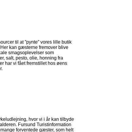
urcer til at ”pynte” vores lille butik
 Her kan gæsterne fremover blive
lokale smagsoplevelser som
r, salt, pesto, olie, honning fra
har vi fået fremstillet hos øens
r.
ykeludlejning, hvor vi i år kan tilbyde
salderen. Fursund Turistinformation
 de mange forventede gæster, som helt