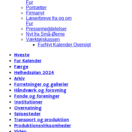
Fur
Portrætter
Firmanyt
Læserbreve fra og om
Fur
Pressemeddelelser
Nyt fra Små-Øerne
Værktøjskassen
FurNyt Kalender Oversigt
Nyeste
Fur Kalender
Færge
Helhedsplan 2024
Arkiv
Forretninger og gallerier
Håndværk og forsyning
Fonde og foreninger
Institutioner
Overnatning
Spisesteder
Transport og produktion
Produktionsvirksomheder
Video