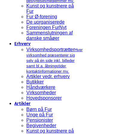
bestyrelsesmedlemmer mv.
Kunst og kunstnere på
Fur
Fur Ø-forening
De uorganiserede
Foreningen FurNyt
Sammenslutningen af
danske småøer
Erhverv
Virksomhedsportrætter
Hver
virksomhed præsenterer sig
selv på én side inkl. billeder
samt bl.a. åbningstider,
kontaktinformationer mv.
Artikler vedr. erhverv
Butikker
Håndværkere
Virksomheder
Hovedsponsorer
Artikler
Børn på Fur
Unge på Fur
Pensionister
Begivenheder
Kunst og kunstnere på