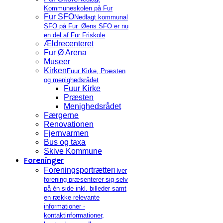
Kommuneskolen på Fur
Fur SFO
Nedlagt kommunal
SFO på Fur. Øens SFO er nu
en del af Fur Friskole
Ældrecenteret
Fur Ø Arena
Museer
Kirken
Fuur Kirke, Præsten
og menighedsrådet
Fuur Kirke
Præsten
Menighedsrådet
Færgerne
Renovationen
Fjernvarmen
Bus og taxa
Skive Kommune
Foreninger
Foreningsportrætter
Hver
forening præsenterer sig selv
på én side inkl. billeder samt
en række relevante
informationer -
kontaktinformationer,