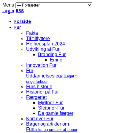
Menu
Login
RSS
Forside
Fur
Fakta
Til tilflyttere
Helhedsplan 2024
Udvikling af Fur
Branding Fur
Emner
Innovation Fur
Fur
Uddannelseslegat
Legat til
unge furboer
Furs historie
Historier på Fur
Færgeriet
Mjølner-Fur
Sleipner-Fur
De gamle færger
Kort over Fur
Bøger og artikler om
Fur
Links og omtaler af bøger