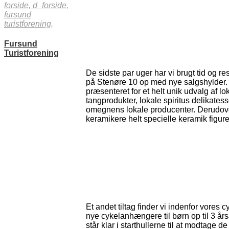
forside,
d_forside,
fursund
turistforening,
Fursund
Turistforening
De sidste par uger har vi brugt tid og reso
på Stenøre 10 op med nye salgshylder.
præsenteret for et helt unik udvalg af 
tangprodukter, lokale spiritus delikatesse
omegnens lokale producenter. Derudover 
keramikere helt specielle keramik figure
Et andet tiltag finder vi indenfor vores c
nye cykelanhængere til børn op til 3 år
står klar i starthullerne til at modtage