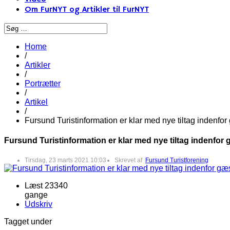
Om FurNYT og Artikler til FurNYT
Home
/
Artikler
/
Portrætter
/
Artikel
/
Fursund Turistinformation er klar med nye tiltag indenfo
Fursund Turistinformation er klar med nye tiltag indenfor
Tirsdag, 23 marts 2021 10:03
Skrevet af
Fursund Turistforening
Læst 23340
gange
Udskriv
Tagget under