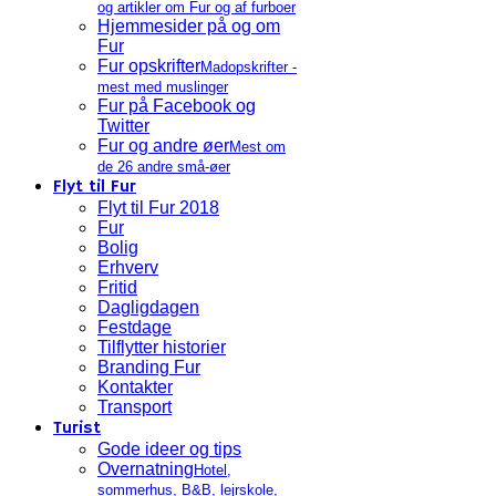
og artikler om Fur og af furboer
Hjemmesider på og om
Fur
Fur opskrifter
Madopskrifter -
mest med muslinger
Fur på Facebook og
Twitter
Fur og andre øer
Mest om
de 26 andre små-øer
Flyt til Fur
Flyt til Fur 2018
Fur
Bolig
Erhverv
Fritid
Dagligdagen
Festdage
Tilflytter historier
Branding Fur
Kontakter
Transport
Turist
Gode ideer og tips
Overnatning
Hotel,
sommerhus, B&B, lejrskole,