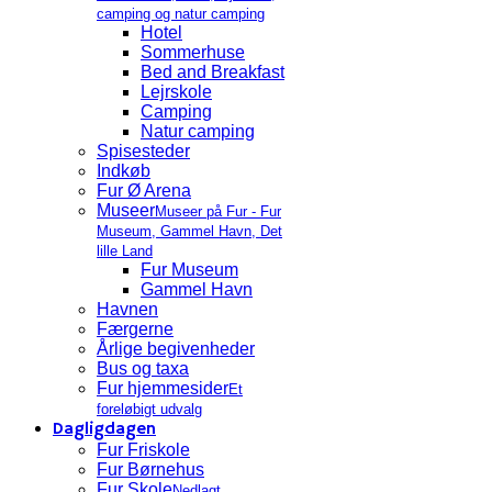
camping og natur camping
Hotel
Sommerhuse
Bed and Breakfast
Lejrskole
Camping
Natur camping
Spisesteder
Indkøb
Fur Ø Arena
Museer
Museer på Fur - Fur
Museum, Gammel Havn, Det
lille Land
Fur Museum
Gammel Havn
Havnen
Færgerne
Årlige begivenheder
Bus og taxa
Fur hjemmesider
Et
foreløbigt udvalg
Dagligdagen
Fur Friskole
Fur Børnehus
Fur Skole
Nedlagt