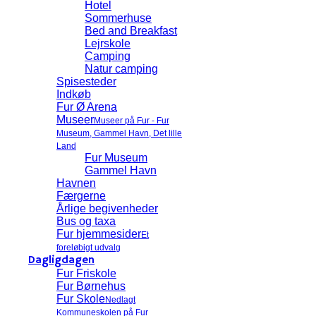
Hotel
Sommerhuse
Bed and Breakfast
Lejrskole
Camping
Natur camping
Spisesteder
Indkøb
Fur Ø Arena
Museer
Museer på Fur - Fur
Museum, Gammel Havn, Det lille
Land
Fur Museum
Gammel Havn
Havnen
Færgerne
Årlige begivenheder
Bus og taxa
Fur hjemmesider
Et
foreløbigt udvalg
Dagligdagen
Fur Friskole
Fur Børnehus
Fur Skole
Nedlagt
Kommuneskolen på Fur