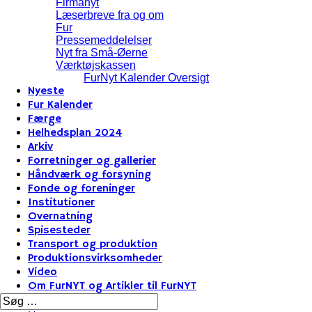
Firmanyt
Læserbreve fra og om
Fur
Pressemeddelelser
Nyt fra Små-Øerne
Værktøjskassen
FurNyt Kalender Oversigt
Nyeste
Fur Kalender
Færge
Helhedsplan 2024
Arkiv
Forretninger og gallerier
Håndværk og forsyning
Fonde og foreninger
Institutioner
Overnatning
Spisesteder
Transport og produktion
Produktionsvirksomheder
Video
Om FurNYT og Artikler til FurNYT