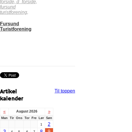
forside,
d_forside,
fursund
turistforening,
Fursund
Turistforening
Artikel
Til toppen
kalender
«
»
August 2026
Man
Tir
Ons
Tor
Fre
Lør
Søn
2
1
3
8
9
4
5
6
7