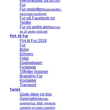
Hjemmesider på og om
Fur
Fur opskrifter
Madopskrifter -
mest med muslinger
Fur på Facebook og
Twitter
Fur og andre øer
Mest om
de 26 andre små-øer
Flyt til Fur
Flyt til Fur 2018
Fur
Bolig
Erhverv
Fritid
Dagligdagen
Festdage
Tilflytter historier
Branding Fur
Kontakter
Transport
Turist
Gode ideer og tips
Overnatning
Hotel,
sommerhus, B&B, lejrskole,
camping og natur camping