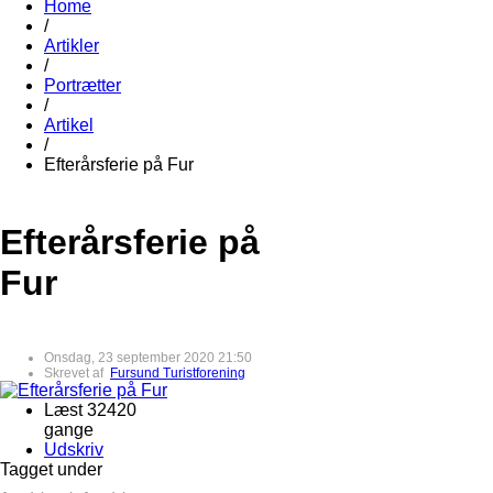
Home
/
Artikler
/
Portrætter
/
Artikel
/
Efterårsferie på Fur
Efterårsferie på
Fur
Onsdag, 23 september 2020 21:50
Skrevet af
Fursund Turistforening
Læst 32420
gange
Udskriv
Tagget under