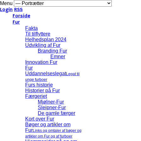
Menu
Login
RSS
Forside
Fur
Fakta
Til tilflyttere
Helhedsplan 2024
Udvikling af Fur
Branding Fur
Emner
Innovation Fur
Fur
Uddannelseslegat
Legat til
unge furboer
Furs historie
Historier på Fur
Færgeriet
Mjølner-Fur
Sleipner-Fur
De gamle færger
Kort over Fur
Bøger og artikler om
Fur
Links og omtaler af bøger og
artikler om Fur og af furboer