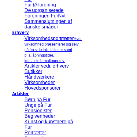
Fur Ø-forening
De uorganiserede
Foreningen FurNyt
Sammenslutningen af
danske småøer
Erhverv
Virksomhedsportrætter
Hver
virksomhed præsenterer sig selv
på én side inkl. billeder samt
bl.a. åbningstider,
kontaktinformationer mv.
Artikler vedr. erhverv
Butikker
Håndværkere
Virksomheder
Hovedsponsorer
Artikler
Børn på Fur
Unge på Fur
Pensionister
Begivenheder
Kunst og kunstnere på
Fur
Portrætter