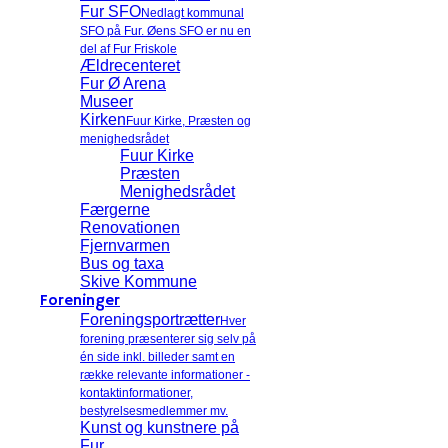
Fur SFO
Nedlagt kommunal
SFO på Fur. Øens SFO er nu en
del af Fur Friskole
Ældrecenteret
Fur Ø Arena
Museer
Kirken
Fuur Kirke, Præsten og
menighedsrådet
Fuur Kirke
Præsten
Menighedsrådet
Færgerne
Renovationen
Fjernvarmen
Bus og taxa
Skive Kommune
Foreninger
Foreningsportrætter
Hver
forening præsenterer sig selv på
én side inkl. billeder samt en
række relevante informationer -
kontaktinformationer,
bestyrelsesmedlemmer mv.
Kunst og kunstnere på
Fur