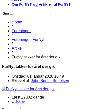
Om FurNYT og Artikler til FurNYT
Home
/
Foreninger
/
Foreningen FurNyt
/
Artikel
/
FurNyt takker for året der gik
FurNyt takker for året der gik
Onsdag, 01 januar 2020 10:49
Skrevet af
John Brinch Bertelsen
Læst 22302 gange
Udskriv