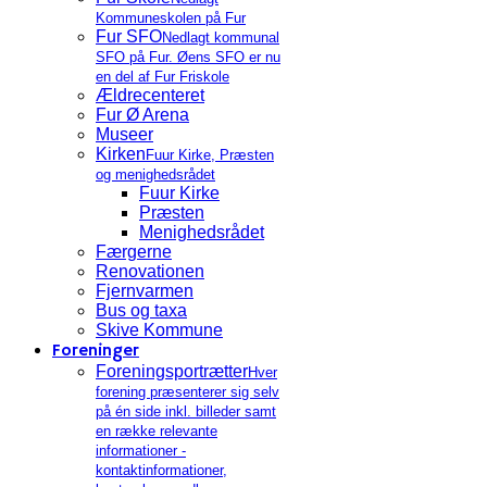
Kommuneskolen på Fur
Fur SFO
Nedlagt kommunal
SFO på Fur. Øens SFO er nu
en del af Fur Friskole
Ældrecenteret
Fur Ø Arena
Museer
Kirken
Fuur Kirke, Præsten
og menighedsrådet
Fuur Kirke
Præsten
Menighedsrådet
Færgerne
Renovationen
Fjernvarmen
Bus og taxa
Skive Kommune
Foreninger
Foreningsportrætter
Hver
forening præsenterer sig selv
på én side inkl. billeder samt
en række relevante
informationer -
kontaktinformationer,