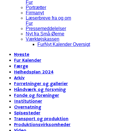
Fur
Portrætter
Firmanyt
Læserbreve fra og om
Fur
Pressemeddelelser
Nyt fra Små-Øerne
Værktøjskassen
FurNyt Kalender Oversigt
Nyeste
Fur Kalender
Færge
Helhedsplan 2024
Arkiv
Forretninger og gallerier
Håndværk og forsyning
Fonde og foreninger
Institutioner
Overnatning
Spisesteder
Transport og produktion
Produktionsvirksomheder
Video