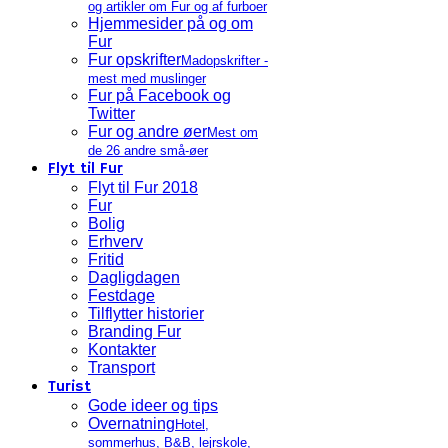
og artikler om Fur og af furboer
Hjemmesider på og om
Fur
Fur opskrifter
Madopskrifter -
mest med muslinger
Fur på Facebook og
Twitter
Fur og andre øer
Mest om
de 26 andre små-øer
Flyt til Fur
Flyt til Fur 2018
Fur
Bolig
Erhverv
Fritid
Dagligdagen
Festdage
Tilflytter historier
Branding Fur
Kontakter
Transport
Turist
Gode ideer og tips
Overnatning
Hotel,
sommerhus, B&B, lejrskole,