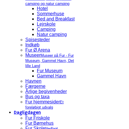
camping og natur camping
Hotel
Sommerhuse
Bed and Breakfast
Lejrskole
Camping
Natur camping
Spisesteder
Indkøb
Fur Ø Arena
Museer
Museer på Fur - Fur
Museum, Gammel Havn, Det
lille Land
Fur Museum
Gammel Havn
Havnen
Færgerne
Årlige begivenheder
Bus og taxa
Fur hjemmesider
Et
foreløbigt udvalg
Dagligdagen
Fur Friskole
Fur Børnehus
Fur Skole
Nedlagt