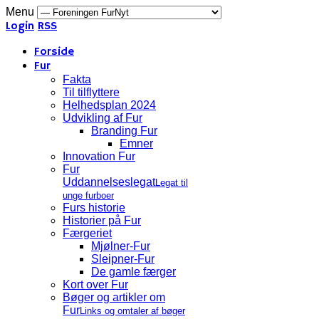
Menu
Login
RSS
Forside
Fur
Fakta
Til tilflyttere
Helhedsplan 2024
Udvikling af Fur
Branding Fur
Emner
Innovation Fur
Fur
Uddannelseslegat
Legat til
unge furboer
Furs historie
Historier på Fur
Færgeriet
Mjølner-Fur
Sleipner-Fur
De gamle færger
Kort over Fur
Bøger og artikler om
Fur
Links og omtaler af bøger