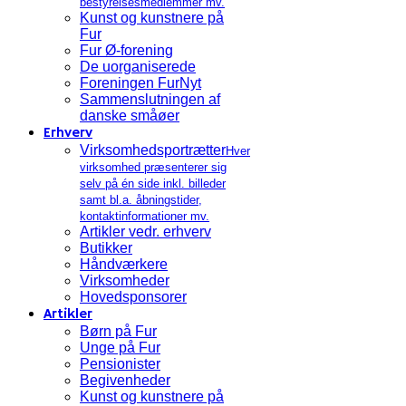
bestyrelsesmedlemmer mv.
Kunst og kunstnere på
Fur
Fur Ø-forening
De uorganiserede
Foreningen FurNyt
Sammenslutningen af
danske småøer
Erhverv
Virksomhedsportrætter
Hver
virksomhed præsenterer sig
selv på én side inkl. billeder
samt bl.a. åbningstider,
kontaktinformationer mv.
Artikler vedr. erhverv
Butikker
Håndværkere
Virksomheder
Hovedsponsorer
Artikler
Børn på Fur
Unge på Fur
Pensionister
Begivenheder
Kunst og kunstnere på