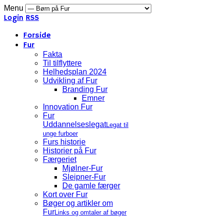
Menu
Login
RSS
Forside
Fur
Fakta
Til tilflyttere
Helhedsplan 2024
Udvikling af Fur
Branding Fur
Emner
Innovation Fur
Fur
Uddannelseslegat
Legat til
unge furboer
Furs historie
Historier på Fur
Færgeriet
Mjølner-Fur
Sleipner-Fur
De gamle færger
Kort over Fur
Bøger og artikler om
Fur
Links og omtaler af bøger