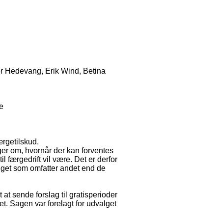
er Hedevang, Erik Wind, Betina
e
ærgetilskud.
ger om, hvornår der kan forventes
il færgedrift vil være. Det er derfor
udget som omfatter andet end de
 at sende forslag til gratisperioder
et. Sagen var forelagt for udvalget