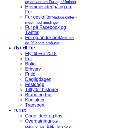
og artikler om Fur og af furboer
Hjemmesider på og om
Fur
Fur opskrifter
Madopskrifter -
mest med muslinger
Fur på Facebook og
Twitter
Fur og andre øer
Mest om
de 26 andre små-øer
Flyt til Fur
Flyt til Fur 2018
Fur
Bolig
Erhverv
Fritid
Dagligdagen
Festdage
Tilflytter historier
Branding Fur
Kontakter
Transport
Turist
Gode ideer og tips
Overnatning
Hotel,
sommerhus, B&B, lejrskole,