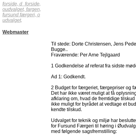
forside,
d_forside,
oudvalget,
fargen,
fursund færgeri,
o
udvalget,
Webmaster
Til stede: Dorte Christensen, Jens Ped
Bugge..
Fraværende: Per Arne Tejlgaard
1 Godkendelse af referat fra sidste mød
Ad 1: Godkendt.
2 Budget for færgeriet, færgepriser og f
Det har ikke været muligt at få oplysnin
afklaring om, hvad de fremtidige tilskud t
ikke muligt for byrådet at vedtage et b
kendte tilskud.
Udvalget for teknik og miljø har besluttet
for Fursund Færgeri til høring i Øudvalg
med følgende sagsfremstilling: