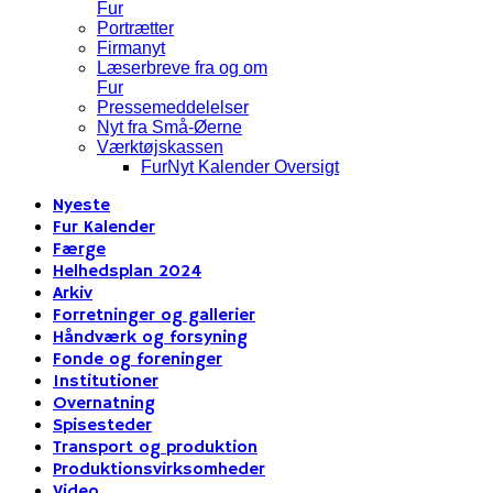
Fur
Portrætter
Firmanyt
Læserbreve fra og om
Fur
Pressemeddelelser
Nyt fra Små-Øerne
Værktøjskassen
FurNyt Kalender Oversigt
Nyeste
Fur Kalender
Færge
Helhedsplan 2024
Arkiv
Forretninger og gallerier
Håndværk og forsyning
Fonde og foreninger
Institutioner
Overnatning
Spisesteder
Transport og produktion
Produktionsvirksomheder
Video