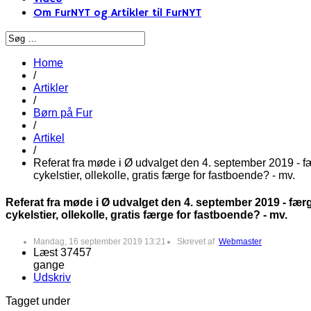
Om FurNYT og Artikler til FurNYT
Home
/
Artikler
/
Børn på Fur
/
Artikel
/
Referat fra møde i Ø udvalget den 4. september 2019 - fæ
cykelstier, ollekolle, gratis færge for fastboende? - mv.
Referat fra møde i Ø udvalget den 4. september 2019 - færg
cykelstier, ollekolle, gratis færge for fastboende? - mv.
Mandag, 16 september 2019 13:21
Skrevet af
Webmaster
Læst 37457
gange
Udskriv
Tagget under