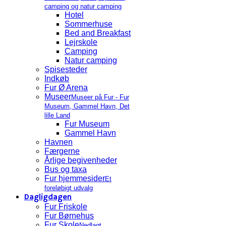
camping og natur camping
Hotel
Sommerhuse
Bed and Breakfast
Lejrskole
Camping
Natur camping
Spisesteder
Indkøb
Fur Ø Arena
Museer
Museer på Fur - Fur
Museum, Gammel Havn, Det
lille Land
Fur Museum
Gammel Havn
Havnen
Færgerne
Årlige begivenheder
Bus og taxa
Fur hjemmesider
Et
foreløbigt udvalg
Dagligdagen
Fur Friskole
Fur Børnehus
Fur Skole
Nedlagt