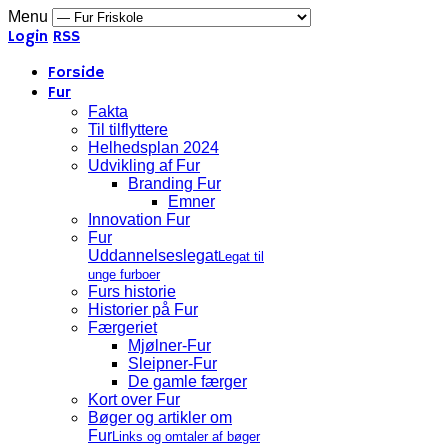
Menu
Login
RSS
Forside
Fur
Fakta
Til tilflyttere
Helhedsplan 2024
Udvikling af Fur
Branding Fur
Emner
Innovation Fur
Fur
Uddannelseslegat
Legat til
unge furboer
Furs historie
Historier på Fur
Færgeriet
Mjølner-Fur
Sleipner-Fur
De gamle færger
Kort over Fur
Bøger og artikler om
Fur
Links og omtaler af bøger