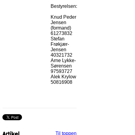
Bestyrelsen:
Knud Peder
Jensen
(formand)
61273832
Stefan
Frøkjær-
Jensen
40321732
Arne Lykke-
Sørensen
97593727
Alek Krylow
50816908
Artikel
Til toppen