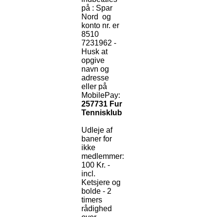
på : Spar
Nord og
konto nr. er
8510
7231962 -
Husk at
opgive
navn og
adresse
eller på
MobilePay:
257731 Fur
Tennisklub
Udleje af
baner for
ikke
medlemmer:
100 Kr. -
incl.
Ketsjere og
bolde - 2
timers
rådighed