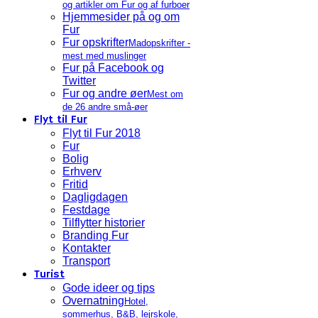
og artikler om Fur og af furboer
Hjemmesider på og om
Fur
Fur opskrifter
Madopskrifter -
mest med muslinger
Fur på Facebook og
Twitter
Fur og andre øer
Mest om
de 26 andre små-øer
Flyt til Fur
Flyt til Fur 2018
Fur
Bolig
Erhverv
Fritid
Dagligdagen
Festdage
Tilflytter historier
Branding Fur
Kontakter
Transport
Turist
Gode ideer og tips
Overnatning
Hotel,
sommerhus, B&B, lejrskole,