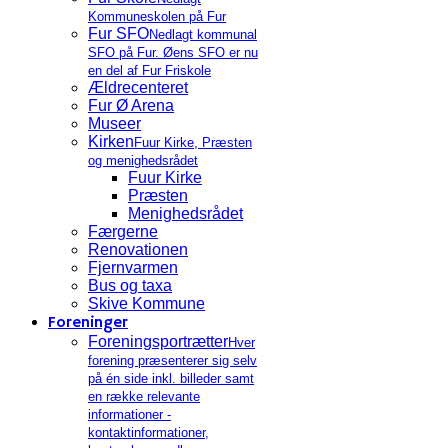
Kommuneskolen på Fur
Fur SFO
Nedlagt kommunal
SFO på Fur. Øens SFO er nu
en del af Fur Friskole
Ældrecenteret
Fur Ø Arena
Museer
Kirken
Fuur Kirke, Præsten
og menighedsrådet
Fuur Kirke
Præsten
Menighedsrådet
Færgerne
Renovationen
Fjernvarmen
Bus og taxa
Skive Kommune
Foreninger
Foreningsportrætter
Hver
forening præsenterer sig selv
på én side inkl. billeder samt
en række relevante
informationer -
kontaktinformationer,