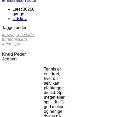
Læst 36268
gange
Udskriv
Tagget under
forside,
d_forside,
fur tennisklub,
turist_tips,
Knud Peder
Jensen
Tennis er
en idræt,
hvor du
selv kan
planlægge
din tid. Spil
meget eller
spil lidt - få
god motion
og herlige
dyster på