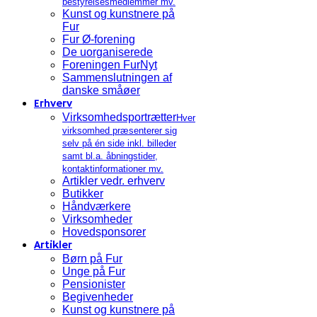
bestyrelsesmedlemmer mv.
Kunst og kunstnere på
Fur
Fur Ø-forening
De uorganiserede
Foreningen FurNyt
Sammenslutningen af
danske småøer
Erhverv
Virksomhedsportrætter
Hver
virksomhed præsenterer sig
selv på én side inkl. billeder
samt bl.a. åbningstider,
kontaktinformationer mv.
Artikler vedr. erhverv
Butikker
Håndværkere
Virksomheder
Hovedsponsorer
Artikler
Børn på Fur
Unge på Fur
Pensionister
Begivenheder
Kunst og kunstnere på