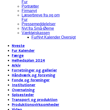
Fur
Portrætter
Firmanyt
Læserbreve fra og om
Fur
Pressemeddelelser
Nyt fra Små-Øerne
Værktøjskassen
FurNyt Kalender Oversigt
Nyeste
Fur Kalender
Færge
Helhedsplan 2024
Arkiv
Forretninger og gallerier
Håndværk og forsyning
Fonde og foreninger
Institutioner
Overnatning
Spisesteder
Transport og produktion
Produktionsvirksomheder
Video