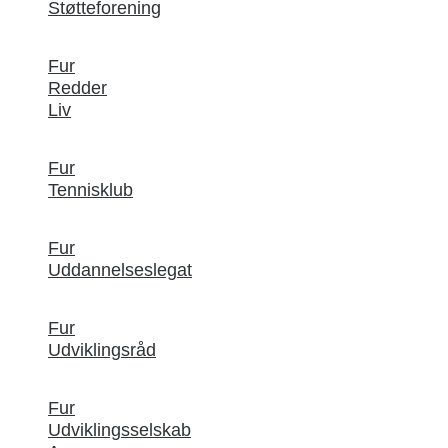
Støtteforening
Fur
Redder
Liv
Fur
Tennisklub
Fur
Uddannelseslegat
Fur
Udviklingsråd
Fur
Udviklingsselskab