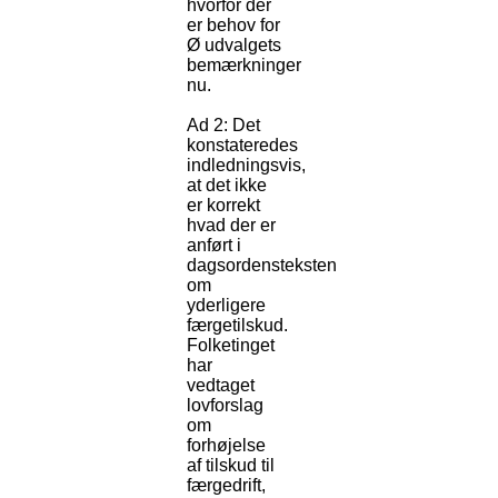
hvorfor der
er behov for
Ø udvalgets
bemærkninger
nu.
Ad 2: Det
konstateredes
indledningsvis,
at det ikke
er korrekt
hvad der er
anført i
dagsordensteksten
om
yderligere
færgetilskud.
Folketinget
har
vedtaget
lovforslag
om
forhøjelse
af tilskud til
færgedrift,