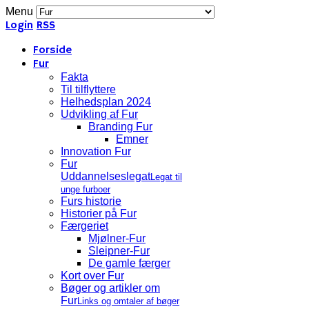
Menu
Login
RSS
Forside
Fur
Fakta
Til tilflyttere
Helhedsplan 2024
Udvikling af Fur
Branding Fur
Emner
Innovation Fur
Fur
Uddannelseslegat
Legat til
unge furboer
Furs historie
Historier på Fur
Færgeriet
Mjølner-Fur
Sleipner-Fur
De gamle færger
Kort over Fur
Bøger og artikler om
Fur
Links og omtaler af bøger