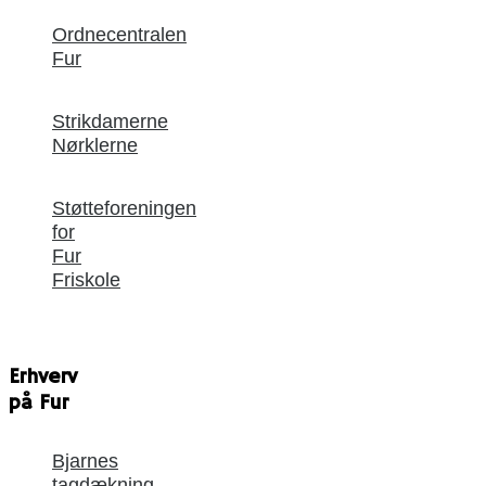
Ordnecentralen
Fur
Strikdamerne
Nørklerne
Støtteforeningen
for
Fur
Friskole
Erhverv
på Fur
Bjarnes
tagdækning