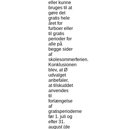
eller kunne
bruges til at
gøre det
gratis hele
året for
furboer eller
til gratis
perioder for
alle på
begge sider
af
skolesommerferien.
Konklusionen
blev, at Ø
udvalget
anbefaler,
at tilskuddet
anvendes
til
forlængelse
af
gratisperioderne
før 1. juli og
efter 31.
august (de