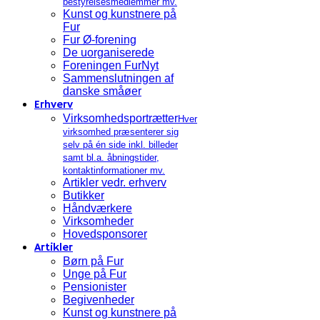
bestyrelsesmedlemmer mv.
Kunst og kunstnere på
Fur
Fur Ø-forening
De uorganiserede
Foreningen FurNyt
Sammenslutningen af
danske småøer
Erhverv
Virksomhedsportrætter
Hver
virksomhed præsenterer sig
selv på én side inkl. billeder
samt bl.a. åbningstider,
kontaktinformationer mv.
Artikler vedr. erhverv
Butikker
Håndværkere
Virksomheder
Hovedsponsorer
Artikler
Børn på Fur
Unge på Fur
Pensionister
Begivenheder
Kunst og kunstnere på