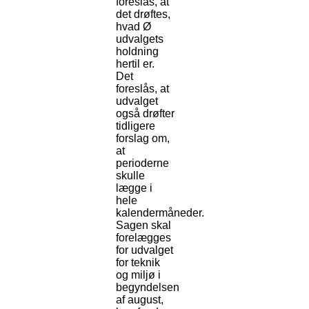
foreslås, at
det drøftes,
hvad Ø
udvalgets
holdning
hertil er.
Det
foreslås, at
udvalget
også drøfter
tidligere
forslag om,
at
perioderne
skulle
lægge i
hele
kalendermåneder.
Sagen skal
forelægges
for udvalget
for teknik
og miljø i
begyndelsen
af august,