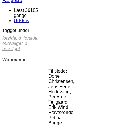
Læst 36185
gange
Udskriv
Tagget under
forside,
d_forside,
oudvalget,
o
udvalget,
Webmaster
Til stede:
Dorte
Christensen,
Jens Peder
Hedevang,
Per Arne
Tejlgaard,
Erik Wind.
Fraværende:
Betina
Bugge.