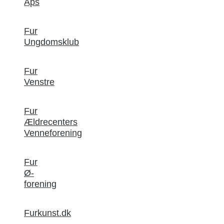
Aps
Fur
Ungdomsklub
Fur
Venstre
Fur
Ældrecenters
Venneforening
Fur
Ø-
forening
Furkunst.dk