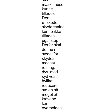
små
maskinhuse
kunne
tillades.
Den
ønskede
skyderetning
kunne ikke
tillades
pga. støj.
Derfor skal
der nu i
stedet for
skydes i
modsat
retning,
dvs. mod
syd vest,
hvilket
reducerer
støjen så
meget at
kravene
kan
overholdes.