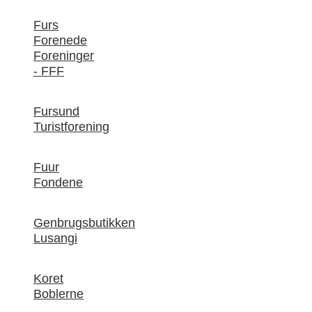
Furs
Forenede
Foreninger
- FFF
Fursund
Turistforening
Fuur
Fondene
Genbrugsbutikken
Lusangi
Koret
Boblerne