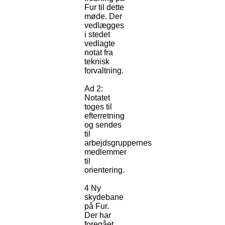
Fur til dette
møde. Der
vedlægges
i stedet
vedlagte
notat fra
teknisk
forvaltning.
Ad 2:
Notatet
toges til
efterretning
og sendes
til
arbejdsgruppernes
medlemmer
til
orientering.
4 Ny
skydebane
på Fur.
Der har
foregået