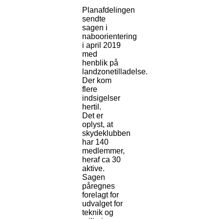
Planafdelingen
sendte
sagen i
naboorientering
i april 2019
med
henblik på
landzonetilladelse.
Der kom
flere
indsigelser
hertil.
Det er
oplyst, at
skydeklubben
har 140
medlemmer,
heraf ca 30
aktive.
Sagen
påregnes
forelagt for
udvalget for
teknik og