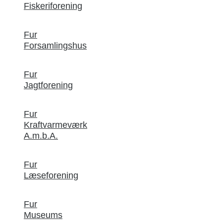
Fiskeriforening
Fur
Forsamlingshus
Fur
Jagtforening
Fur
Kraftvarmeværk
A.m.b.A.
Fur
Læseforening
Fur
Museums