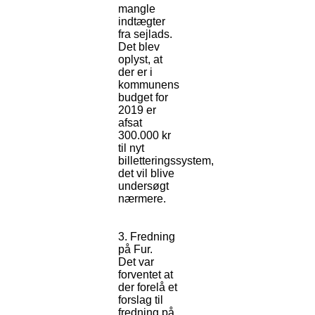
mangle
indtægter
fra sejlads.
Det blev
oplyst, at
der er i
kommunens
budget for
2019 er
afsat
300.000 kr
til nyt
billetteringssystem,
det vil blive
undersøgt
nærmere.
3. Fredning
på Fur.
Det var
forventet at
der forelå et
forslag til
fredning på