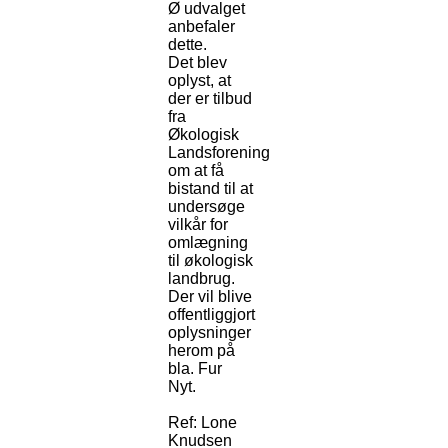
Ø udvalget
anbefaler
dette.
Det blev
oplyst, at
der er tilbud
fra
Økologisk
Landsforening
om at få
bistand til at
undersøge
vilkår for
omlægning
til økologisk
landbrug.
Der vil blive
offentliggjort
oplysninger
herom på
bla. Fur
Nyt.
Ref: Lone
Knudsen