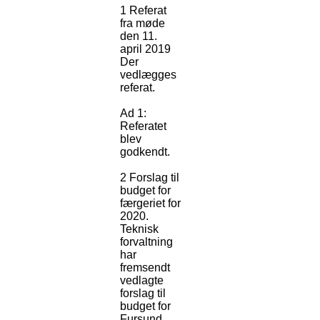
1 Referat
fra møde
den 11.
april 2019
Der
vedlægges
referat.
Ad 1:
Referatet
blev
godkendt.
2 Forslag til
budget for
færgeriet for
2020.
Teknisk
forvaltning
har
fremsendt
vedlagte
forslag til
budget for
Fursund