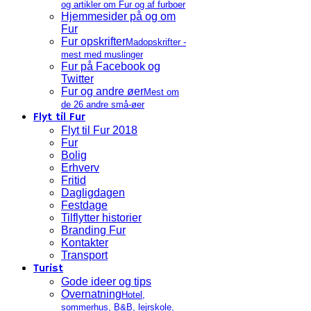
og artikler om Fur og af furboer
Hjemmesider på og om
Fur
Fur opskrifter
Madopskrifter -
mest med muslinger
Fur på Facebook og
Twitter
Fur og andre øer
Mest om
de 26 andre små-øer
Flyt til Fur
Flyt til Fur 2018
Fur
Bolig
Erhverv
Fritid
Dagligdagen
Festdage
Tilflytter historier
Branding Fur
Kontakter
Transport
Turist
Gode ideer og tips
Overnatning
Hotel,
sommerhus, B&B, lejrskole,