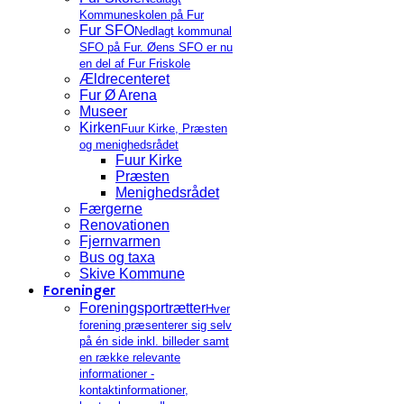
Kommuneskolen på Fur
Fur SFO
Nedlagt kommunal
SFO på Fur. Øens SFO er nu
en del af Fur Friskole
Ældrecenteret
Fur Ø Arena
Museer
Kirken
Fuur Kirke, Præsten
og menighedsrådet
Fuur Kirke
Præsten
Menighedsrådet
Færgerne
Renovationen
Fjernvarmen
Bus og taxa
Skive Kommune
Foreninger
Foreningsportrætter
Hver
forening præsenterer sig selv
på én side inkl. billeder samt
en række relevante
informationer -
kontaktinformationer,