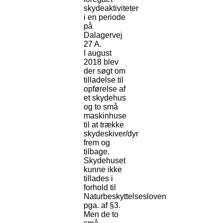
skydeaktiviteter
i en periode
på
Dalagervej
27 A.
I august
2018 blev
der søgt om
tilladelse til
opførelse af
et skydehus
og to små
maskinhuse
til at trække
skydeskiver/dyr
frem og
tilbage.
Skydehuset
kunne ikke
tillades i
forhold til
Naturbeskyttelsesloven
pga. af §3.
Men de to