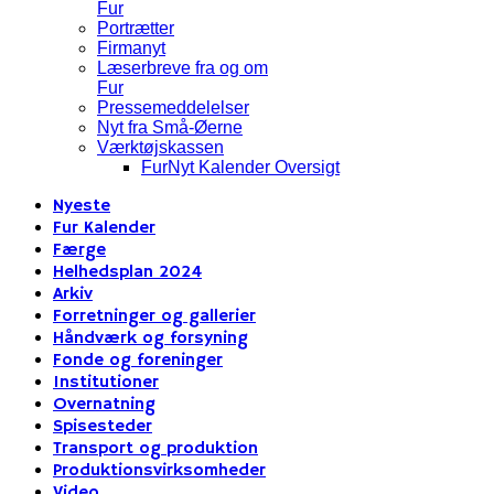
Fur
Portrætter
Firmanyt
Læserbreve fra og om
Fur
Pressemeddelelser
Nyt fra Små-Øerne
Værktøjskassen
FurNyt Kalender Oversigt
Nyeste
Fur Kalender
Færge
Helhedsplan 2024
Arkiv
Forretninger og gallerier
Håndværk og forsyning
Fonde og foreninger
Institutioner
Overnatning
Spisesteder
Transport og produktion
Produktionsvirksomheder
Video