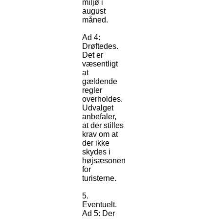
miljø i
august
måned.
Ad 4:
Drøftedes.
Det er
væsentligt
at
gældende
regler
overholdes.
Udvalget
anbefaler,
at der stilles
krav om at
der ikke
skydes i
højsæsonen
for
turisterne.
5.
Eventuelt.
Ad 5: Der