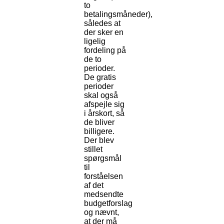
to
betalingsmåneder),
således at
der sker en
ligelig
fordeling på
de to
perioder.
De gratis
perioder
skal også
afspejle sig
i årskort, så
de bliver
billigere.
Der blev
stillet
spørgsmål
til
forståelsen
af det
medsendte
budgetforslag
og nævnt,
at der må