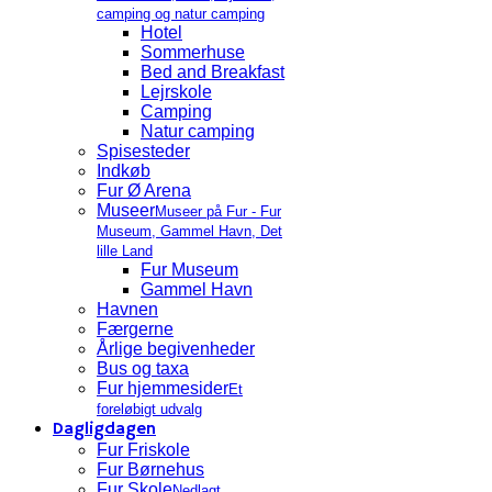
camping og natur camping
Hotel
Sommerhuse
Bed and Breakfast
Lejrskole
Camping
Natur camping
Spisesteder
Indkøb
Fur Ø Arena
Museer
Museer på Fur - Fur
Museum, Gammel Havn, Det
lille Land
Fur Museum
Gammel Havn
Havnen
Færgerne
Årlige begivenheder
Bus og taxa
Fur hjemmesider
Et
foreløbigt udvalg
Dagligdagen
Fur Friskole
Fur Børnehus
Fur Skole
Nedlagt