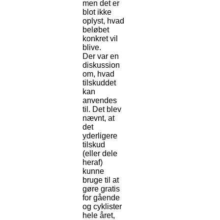
men det er
blot ikke
oplyst, hvad
beløbet
konkret vil
blive.
Der var en
diskussion
om, hvad
tilskuddet
kan
anvendes
til. Det blev
nævnt, at
det
yderligere
tilskud
(eller dele
heraf)
kunne
bruge til at
gøre gratis
for gående
og cyklister
hele året,