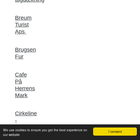
Breum
Turist
Aps
Brugsen
Fur
Cafe
På
Herrens
Mark
Cirkeline
-
Blomster
We use cookies to ensure you get the best experience on
I consent
og
our website