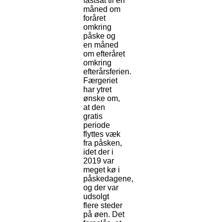
fastsat til en
måned om
foråret
omkring
påske og
en måned
om efteråret
omkring
efterårsferien.
Færgeriet
har ytret
ønske om,
at den
gratis
periode
flyttes væk
fra påsken,
idet der i
2019 var
meget kø i
påskedagene,
og der var
udsolgt
flere steder
på øen. Det