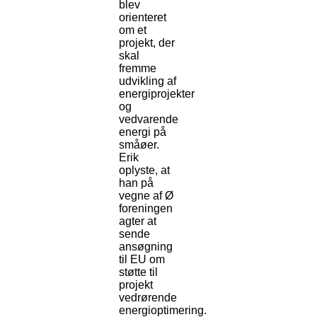
blev
orienteret
om et
projekt, der
skal
fremme
udvikling af
energiprojekter
og
vedvarende
energi på
småøer.
Erik
oplyste, at
han på
vegne af Ø
foreningen
agter at
sende
ansøgning
til EU om
støtte til
projekt
vedrørende
energioptimering.