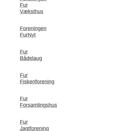
Fur
Væksthus
Foreningen
FurNyt
Fur
Bådelaug
Fur
Fiskeriforening
Fur
Forsamlingshus
Fur
Jagtforening