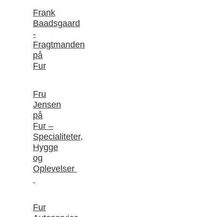
Frank
Baadsgaard
-
Fragtmanden
på
Fur
Fru
Jensen
på
Fur –
Specialiteter,
Hygge
og
Oplevelser
Fur