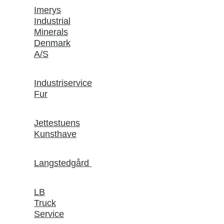
Imerys
Industrial
Minerals
Denmark
A/S
Industriservice
Fur
Jettestuens
Kunsthave
Langstedgård
LB
Truck
Service