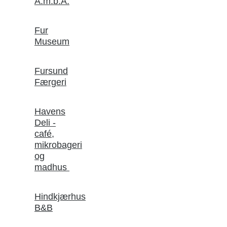
A.m.b.A.
Fur
Museum
Fursund
Færgeri
Havens
Deli -
café,
mikrobageri
og
madhus
Hindkjærhus
B&B