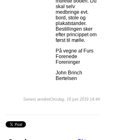
indrette boden. Du
skal selv
medbringe evt.
bord, stole og
plakatstander.
Bestillingen sker
efter princippet om
først til mølle.
På vegne af Furs
Forenede
Foreninger
John Brinch
Bertelsen
Senest ændretOnsdag, 19 juni 2019 14:44