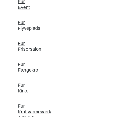
Fur
Event
Fur
Flyveplads
Fur
Frisørsalon
Fur
Færgekro
Fur
Kirke
Fur
Kraftvarmeværk