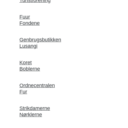
Turistforening
Fuur
Fondene
Genbrugsbutikken
Lusangi
Koret
Boblerne
Ordnecentralen
Fur
Strikdamerne
Nørklerne