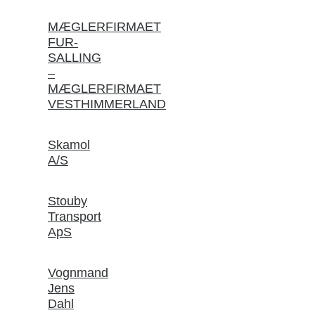
MÆGLERFIRMAET
FUR-
SALLING
–
MÆGLERFIRMAET
VESTHIMMERLAND
Skamol
A/S
Stouby
Transport
ApS
Vognmand
Jens
Dahl