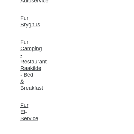
Autoservice
Fur
Bryghus
Fur
Camping
-
Restaurant
Raakilde
- Bed
&
Breakfast
Fur
El-
Service