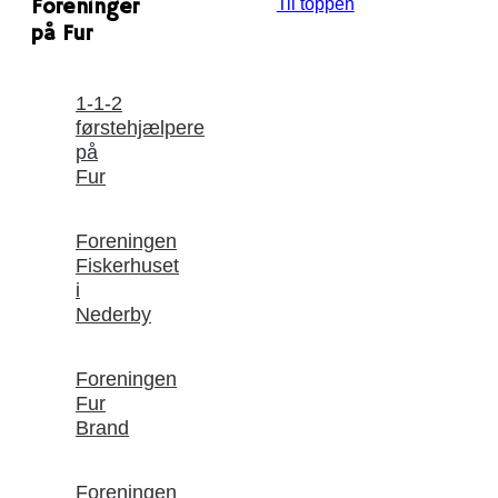
Foreninger
Til toppen
på Fur
1-1-2
førstehjælpere
på
Fur
Foreningen
Fiskerhuset
i
Nederby
Foreningen
Fur
Brand
Foreningen