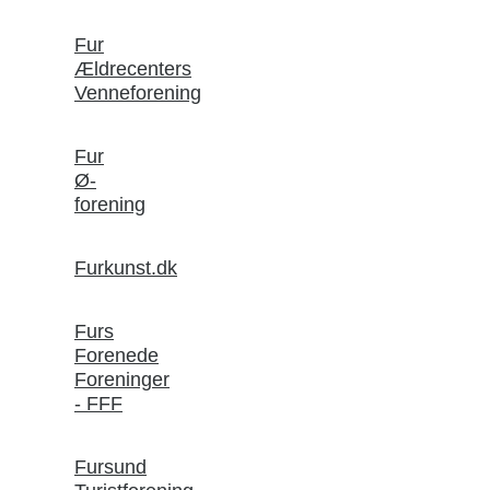
Fur
Ældrecenters
Venneforening
Fur
Ø-
forening
Furkunst.dk
Furs
Forenede
Foreninger
- FFF
Fursund