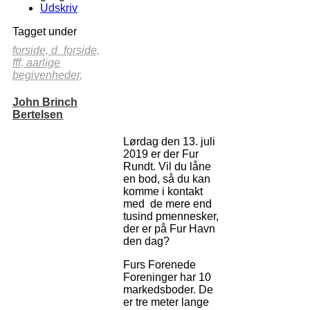
Udskriv
Tagget under
forside,
d_forside,
fff,
aarlige
begivenheder,
John Brinch
Bertelsen
Lørdag den 13. juli
2019 er der Fur
Rundt. Vil du låne
en bod, så du kan
komme i kontakt
med de mere end
tusind pmennesker,
der er på Fur Havn
den dag?
Furs Forenede
Foreninger har 10
markedsboder. De
er tre meter lange