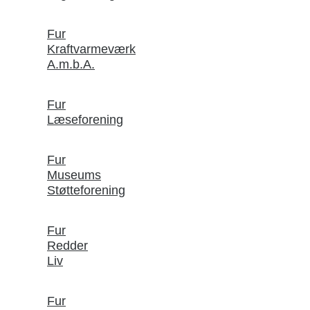
Fur
Kraftvarmeværk
A.m.b.A.
Fur
Læseforening
Fur
Museums
Støtteforening
Fur
Redder
Liv
Fur