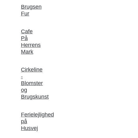
Brugsen
Fur
Cafe
På
Herrens
Mark
Cirkeline
-
Blomster
og
Brugskunst
Ferielejlighed
på
Husvej