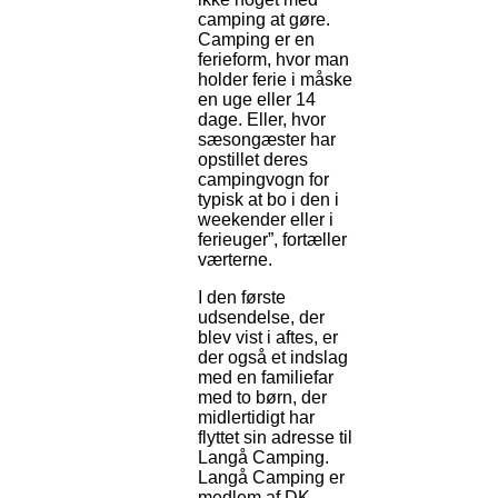
camping at gøre.
Camping er en
ferieform, hvor man
holder ferie i måske
en uge eller 14
dage. Eller, hvor
sæsongæster har
opstillet deres
campingvogn for
typisk at bo i den i
weekender eller i
ferieuger”, fortæller
værterne.
I den første
udsendelse, der
blev vist i aftes, er
der også et indslag
med en familiefar
med to børn, der
midlertidigt har
flyttet sin adresse til
Langå Camping.
Langå Camping er
medlem af DK-