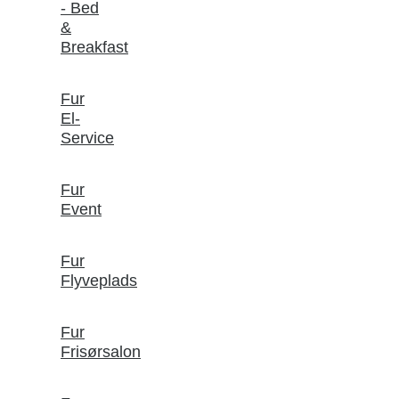
- Bed
&
Breakfast
Fur
El-
Service
Fur
Event
Fur
Flyveplads
Fur
Frisørsalon