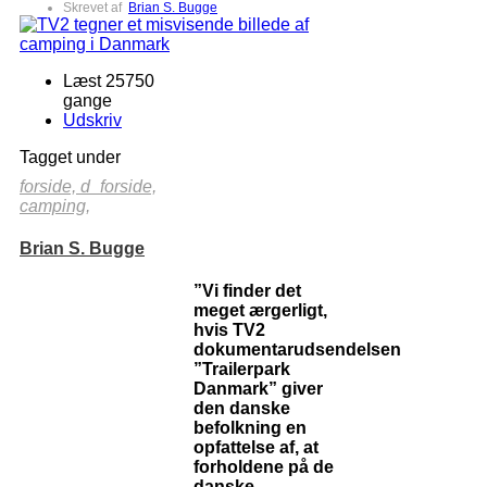
Skrevet af
Brian S. Bugge
Læst 25750
gange
Udskriv
Tagget under
forside,
d_forside,
camping,
Brian S. Bugge
”Vi finder det
meget ærgerligt,
hvis TV2
dokumentarudsendelsen
”Trailerpark
Danmark” giver
den danske
befolkning en
opfattelse af, at
forholdene på de
danske