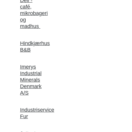
Deli -
café,
mikrobageri
og
madhus
Hindkjærhus
B&B
Imerys
Industrial
Minerals
Denmark
A/S
Industriservice
Fur