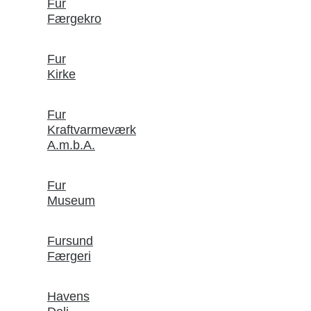
Fur
Færgekro
Fur
Kirke
Fur
Kraftvarmeværk
A.m.b.A.
Fur
Museum
Fursund
Færgeri
Havens