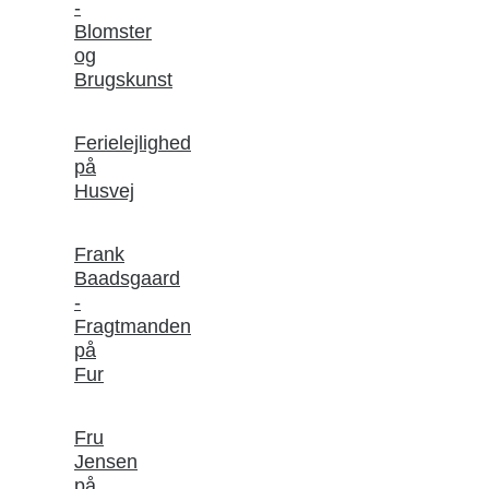
-
Blomster
og
Brugskunst
Ferielejlighed
på
Husvej
Frank
Baadsgaard
-
Fragtmanden
på
Fur
Fru
Jensen
på