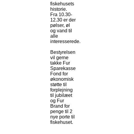
fiskehusets
historie.
Fra 10.30-
12.30 er der
pølser, øl
og vand til
alle
interesserede.
Bestyrelsen
vil gerne
takke Fur
Sparekasse
Fond for
økonomisk
støtte til
forplejning
til jubilæet
og Fur
Brand for
penge til 2
nye porte til
fiskehuset.