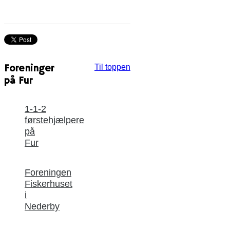
Foreninger
Til toppen
på Fur
1-1-2
førstehjælpere
på
Fur
Foreningen
Fiskerhuset
i
Nederby