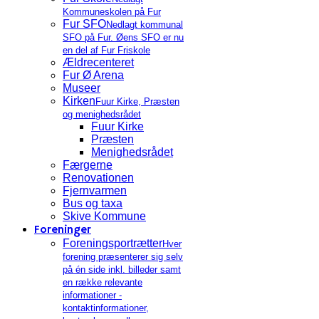
Kommuneskolen på Fur
Fur SFO
Nedlagt kommunal
SFO på Fur. Øens SFO er nu
en del af Fur Friskole
Ældrecenteret
Fur Ø Arena
Museer
Kirken
Fuur Kirke, Præsten
og menighedsrådet
Fuur Kirke
Præsten
Menighedsrådet
Færgerne
Renovationen
Fjernvarmen
Bus og taxa
Skive Kommune
Foreninger
Foreningsportrætter
Hver
forening præsenterer sig selv
på én side inkl. billeder samt
en række relevante
informationer -
kontaktinformationer,