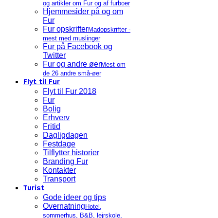
og artikler om Fur og af furboer
Hjemmesider på og om
Fur
Fur opskrifter
Madopskrifter -
mest med muslinger
Fur på Facebook og
Twitter
Fur og andre øer
Mest om
de 26 andre små-øer
Flyt til Fur
Flyt til Fur 2018
Fur
Bolig
Erhverv
Fritid
Dagligdagen
Festdage
Tilflytter historier
Branding Fur
Kontakter
Transport
Turist
Gode ideer og tips
Overnatning
Hotel,
sommerhus, B&B, lejrskole,