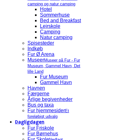
camping og natur camping
Hotel
Sommerhuse
Bed and Breakfast
Lejrskole
Camping
Natur camping
Spisesteder
Indkøb
Fur Ø Arena
Museer
Museer på Fur - Fur
Museum, Gammel Havn, Det
lille Land
Fur Museum
Gammel Havn
Havnen
Færgerne
Årlige begivenheder
Bus og taxa
Fur hjemmesider
Et
foreløbigt udvalg
Dagligdagen
Fur Friskole
Fur Børnehus
Fur Skole
Nedlagt