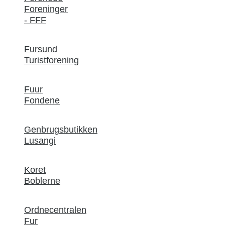
Foreninger
- FFF
Fursund
Turistforening
Fuur
Fondene
Genbrugsbutikken
Lusangi
Koret
Boblerne
Ordnecentralen
Fur