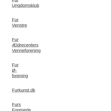
Ungdomsklub
Fur
Venstre
Fur
Ældrecenters
Venneforening
Fur
Ø-
forening
Furkunst.dk
Furs
Forenede