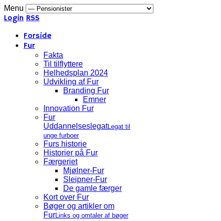
Menu
Login
RSS
Forside
Fur
Fakta
Til tilflyttere
Helhedsplan 2024
Udvikling af Fur
Branding Fur
Emner
Innovation Fur
Fur
Uddannelseslegat
Legat til
unge furboer
Furs historie
Historier på Fur
Færgeriet
Mjølner-Fur
Sleipner-Fur
De gamle færger
Kort over Fur
Bøger og artikler om
Fur
Links og omtaler af bøger