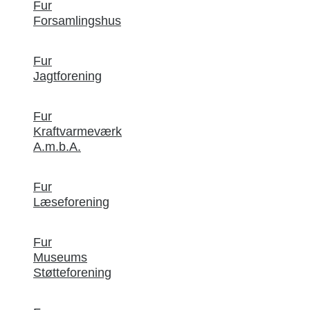
Fur
Forsamlingshus
Fur
Jagtforening
Fur
Kraftvarmeværk
A.m.b.A.
Fur
Læseforening
Fur
Museums
Støtteforening