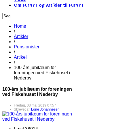
Om FurNYT og Artikler til FurNYT
Home
/
Artikler
/
Pensionister
/
Artikel
/
100-års jubilæum for
foreningen ved Fiskehuset i
Nederby
100-års jubilæum for foreningen
ved Fiskehuset i Nederby
Fredag, 03 maj 2019 07:57
Skrevet af
Lone Johannesen
Læst 38014