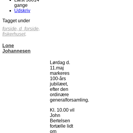
gange
Udskriv
Tagget under
forside,
d_forside,
fiskerhuset,
Lone
Johannesen
Lørdag d.
11.maj
markeres
100-års
jubilæet,
efter den
ordinære
generalforsamling.
Kl. 10.00 vil
John
Bertelsen
fortælle lidt
om