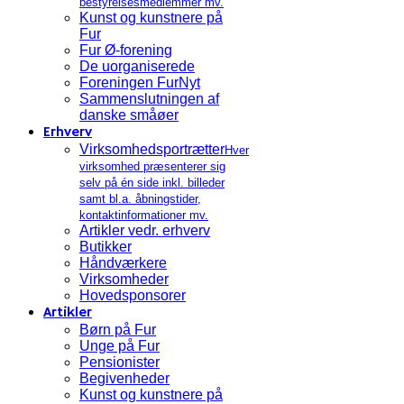
bestyrelsesmedlemmer mv.
Kunst og kunstnere på
Fur
Fur Ø-forening
De uorganiserede
Foreningen FurNyt
Sammenslutningen af
danske småøer
Erhverv
Virksomhedsportrætter
Hver
virksomhed præsenterer sig
selv på én side inkl. billeder
samt bl.a. åbningstider,
kontaktinformationer mv.
Artikler vedr. erhverv
Butikker
Håndværkere
Virksomheder
Hovedsponsorer
Artikler
Børn på Fur
Unge på Fur
Pensionister
Begivenheder
Kunst og kunstnere på