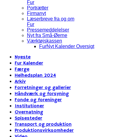
Fur
Portrætter
Firmanyt
Læserbreve fra og om
Fur
Pressemeddelelser
Nyt fra Små-Øerne
Værktøjskassen
FurNyt Kalender Oversigt
Nyeste
Fur Kalender
Færge
Helhedsplan 2024
Arkiv
Forretninger og gallerier
Håndværk og forsyning
Fonde og foreninger
Institutioner
Overnatning
Spisesteder
Transport og produktion
Produktionsvirksomheder
Video