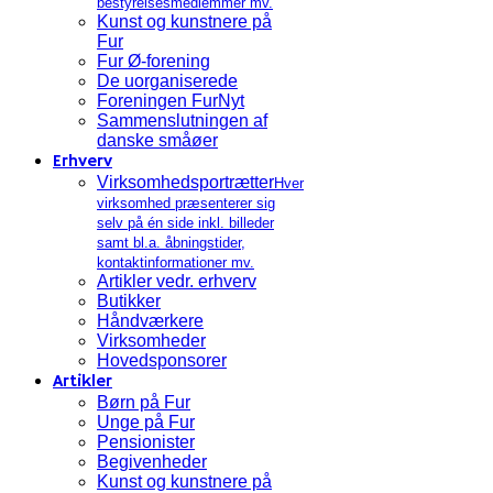
bestyrelsesmedlemmer mv.
Kunst og kunstnere på
Fur
Fur Ø-forening
De uorganiserede
Foreningen FurNyt
Sammenslutningen af
danske småøer
Erhverv
Virksomhedsportrætter
Hver
virksomhed præsenterer sig
selv på én side inkl. billeder
samt bl.a. åbningstider,
kontaktinformationer mv.
Artikler vedr. erhverv
Butikker
Håndværkere
Virksomheder
Hovedsponsorer
Artikler
Børn på Fur
Unge på Fur
Pensionister
Begivenheder
Kunst og kunstnere på