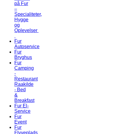
på Fur
–
Specialiteter,
Hygge
og
Oplevelser
Fur
Autoservice
Fur
Bryghus
Fur
Camping
-
Restaurant
Raakilde
- Bed
&
Breakfast
Fur El-
Service
Fur
Event
Fur
Flyveplads