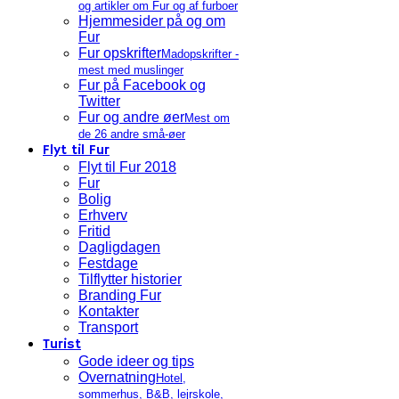
og artikler om Fur og af furboer
Hjemmesider på og om
Fur
Fur opskrifter
Madopskrifter -
mest med muslinger
Fur på Facebook og
Twitter
Fur og andre øer
Mest om
de 26 andre små-øer
Flyt til Fur
Flyt til Fur 2018
Fur
Bolig
Erhverv
Fritid
Dagligdagen
Festdage
Tilflytter historier
Branding Fur
Kontakter
Transport
Turist
Gode ideer og tips
Overnatning
Hotel,
sommerhus, B&B, lejrskole,