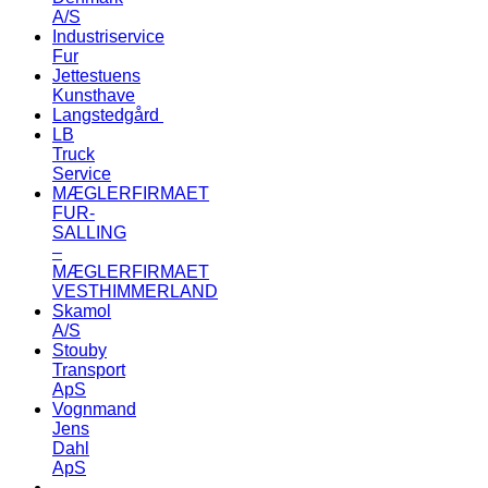
A/S
Industriservice
Fur
Jettestuens
Kunsthave
Langstedgård
LB
Truck
Service
MÆGLERFIRMAET
FUR-
SALLING
–
MÆGLERFIRMAET
VESTHIMMERLAND
Skamol
A/S
Stouby
Transport
ApS
Vognmand
Jens
Dahl
ApS