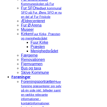
Kommuneskolen på Fur
Fur SFO
Nedlagt kommunal
SFO på Fur. Øens SFO er nu
en del af Fur Friskole
Ældrecenteret
Fur Ø Arena
Museer
Kirken
Fuur Kirke, Præsten
og menighedsrådet
Fuur Kirke
Præsten
Menighedsrådet
Færgerne
Renovationen
Fjernvarmen
Bus og taxa
Skive Kommune
Foreninger
Foreningsportrætter
Hver
forening præsenterer sig selv
på én side inkl. billeder samt
en række relevante
informationer -
kontaktinformationer,