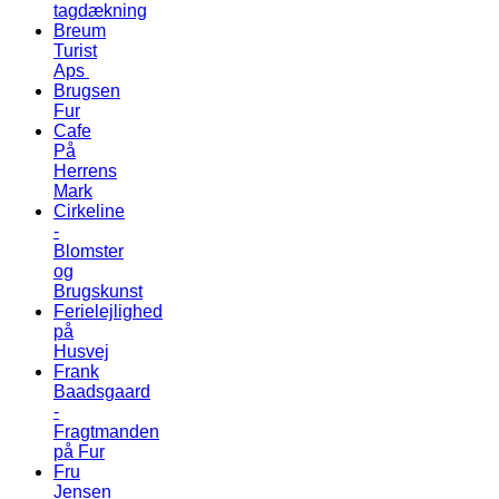
tagdækning
Breum
Turist
Aps
Brugsen
Fur
Cafe
På
Herrens
Mark
Cirkeline
-
Blomster
og
Brugskunst
Ferielejlighed
på
Husvej
Frank
Baadsgaard
-
Fragtmanden
på Fur
Fru
Jensen