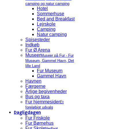
camping og natur camping
Hotel
Sommerhuse
Bed and Breakfast
Lejrskole
Camping
Natur camping
Spisesteder
Indkøb
Fur Ø Arena
Museer
Museer på Fur - Fur
Museum, Gammel Havn, Det
lille Land
Fur Museum
Gammel Havn
Havnen
Færgerne
Årlige begivenheder
Bus og taxa
Fur hjemmesider
Et
foreløbigt udvalg
Dagligdagen
Fur Friskole
Fur Børnehus
Fur Skole
Nedlagt