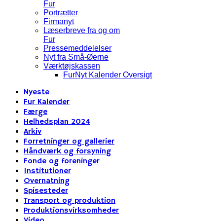
Fur
Portrætter
Firmanyt
Læserbreve fra og om
Fur
Pressemeddelelser
Nyt fra Små-Øerne
Værktøjskassen
FurNyt Kalender Oversigt
Nyeste
Fur Kalender
Færge
Helhedsplan 2024
Arkiv
Forretninger og gallerier
Håndværk og forsyning
Fonde og foreninger
Institutioner
Overnatning
Spisesteder
Transport og produktion
Produktionsvirksomheder
Video