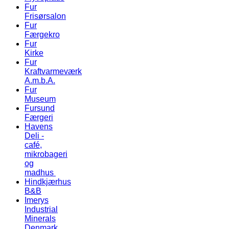
Fur
Frisørsalon
Fur
Færgekro
Fur
Kirke
Fur
Kraftvarmeværk
A.m.b.A.
Fur
Museum
Fursund
Færgeri
Havens
Deli -
café,
mikrobageri
og
madhus
Hindkjærhus
B&B
Imerys
Industrial
Minerals
Denmark