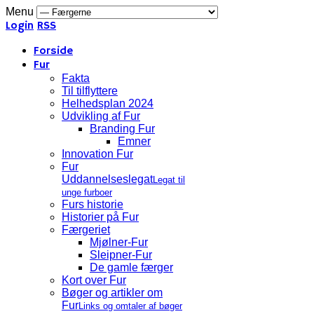
Menu
Login
RSS
Forside
Fur
Fakta
Til tilflyttere
Helhedsplan 2024
Udvikling af Fur
Branding Fur
Emner
Innovation Fur
Fur
Uddannelseslegat
Legat til
unge furboer
Furs historie
Historier på Fur
Færgeriet
Mjølner-Fur
Sleipner-Fur
De gamle færger
Kort over Fur
Bøger og artikler om
Fur
Links og omtaler af bøger