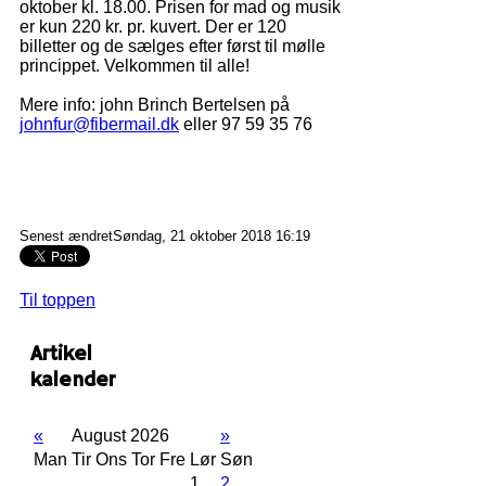
oktober kl. 18.00. Prisen for mad og musik
er kun 220 kr. pr. kuvert. Der er 120
billetter og de sælges efter først til mølle
princippet. Velkommen til alle!
Mere info: john Brinch Bertelsen på
johnfur@fibermail.dk
eller 97 59 35 76
Senest ændretSøndag, 21 oktober 2018 16:19
Til toppen
Artikel
kalender
«
August 2026
»
Man
Tir
Ons
Tor
Fre
Lør
Søn
1
2