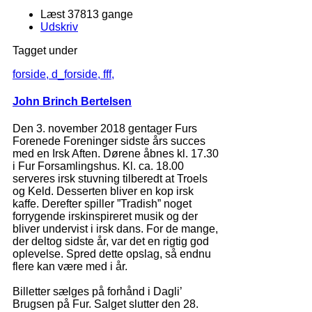
Læst 37813 gange
Udskriv
Tagget under
forside,
d_forside,
fff,
John Brinch Bertelsen
Den 3. november 2018 gentager Furs
Forenede Foreninger sidste års succes
med en Irsk Aften. Dørene åbnes kl. 17.30
i Fur Forsamlingshus. Kl. ca. 18.00
serveres irsk stuvning tilberedt at Troels
og Keld. Desserten bliver en kop irsk
kaffe. Derefter spiller ”Tradish” noget
forrygende irskinspireret musik og der
bliver undervist i irsk dans. For de mange,
der deltog sidste år, var det en rigtig god
oplevelse. Spred dette opslag, så endnu
flere kan være med i år.
Billetter sælges på forhånd i Dagli’
Brugsen på Fur. Salget slutter den 28.