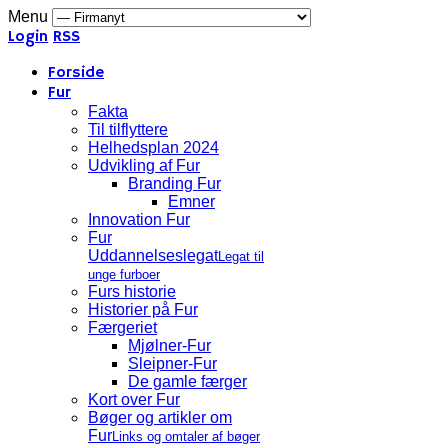
Menu
Login
RSS
Forside
Fur
Fakta
Til tilflyttere
Helhedsplan 2024
Udvikling af Fur
Branding Fur
Emner
Innovation Fur
Fur
Uddannelseslegat
Legat til
unge furboer
Furs historie
Historier på Fur
Færgeriet
Mjølner-Fur
Sleipner-Fur
De gamle færger
Kort over Fur
Bøger og artikler om
Fur
Links og omtaler af bøger