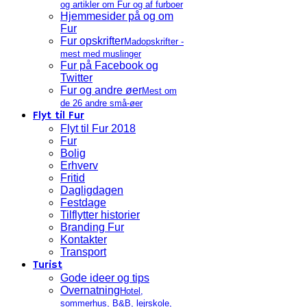
og artikler om Fur og af furboer
Hjemmesider på og om
Fur
Fur opskrifter
Madopskrifter -
mest med muslinger
Fur på Facebook og
Twitter
Fur og andre øer
Mest om
de 26 andre små-øer
Flyt til Fur
Flyt til Fur 2018
Fur
Bolig
Erhverv
Fritid
Dagligdagen
Festdage
Tilflytter historier
Branding Fur
Kontakter
Transport
Turist
Gode ideer og tips
Overnatning
Hotel,
sommerhus, B&B, lejrskole,