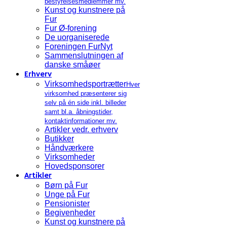
bestyrelsesmedlemmer mv.
Kunst og kunstnere på
Fur
Fur Ø-forening
De uorganiserede
Foreningen FurNyt
Sammenslutningen af
danske småøer
Erhverv
Virksomhedsportrætter
Hver
virksomhed præsenterer sig
selv på én side inkl. billeder
samt bl.a. åbningstider,
kontaktinformationer mv.
Artikler vedr. erhverv
Butikker
Håndværkere
Virksomheder
Hovedsponsorer
Artikler
Børn på Fur
Unge på Fur
Pensionister
Begivenheder
Kunst og kunstnere på