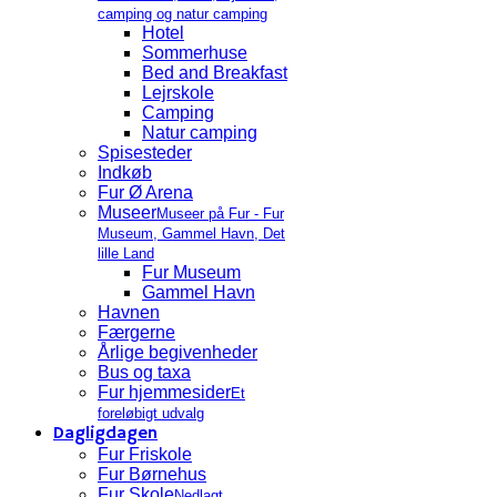
camping og natur camping
Hotel
Sommerhuse
Bed and Breakfast
Lejrskole
Camping
Natur camping
Spisesteder
Indkøb
Fur Ø Arena
Museer
Museer på Fur - Fur
Museum, Gammel Havn, Det
lille Land
Fur Museum
Gammel Havn
Havnen
Færgerne
Årlige begivenheder
Bus og taxa
Fur hjemmesider
Et
foreløbigt udvalg
Dagligdagen
Fur Friskole
Fur Børnehus
Fur Skole
Nedlagt