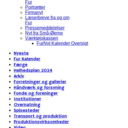
Fur
Portrætter
Firmanyt
Læserbreve fra og om
Fur
Pressemeddelelser
Nyt fra Små-Øerne
Værktøjskassen
FurNyt Kalender Oversigt
Nyeste
Fur Kalender
Færge
Helhedsplan 2024
Arkiv
Forretninger og gallerier
Håndværk og forsyning
Fonde og foreninger
Institutioner
Overnatning
Spisesteder
Transport og produktion
Produktionsvirksomheder
Video