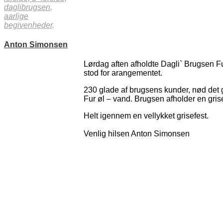
daglibrugsen,
aarlige
begivenheder,
Anton Simonsen
Lørdag aften afholdte Dagli` Brugsen Fu
stod for arangementet.
230 glade af brugsens kunder, nød det 
Fur øl – vand. Brugsen afholder en gris
Helt igennem en vellykket grisefest.
Venlig hilsen Anton Simonsen