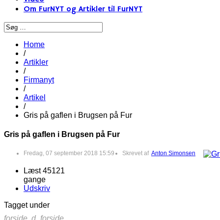
Om FurNYT og Artikler til FurNYT
Home
/
Artikler
/
Firmanyt
/
Artikel
/
Gris på gaflen i Brugsen på Fur
Gris på gaflen i Brugsen på Fur
Fredag, 07 september 2018 15:59
Skrevet af
Anton Simonsen
Læst 45121
gange
Udskriv
Tagget under
forside,
d_forside,