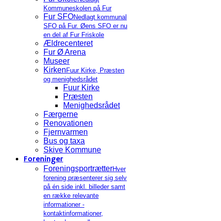
Kommuneskolen på Fur
Fur SFO
Nedlagt kommunal
SFO på Fur. Øens SFO er nu
en del af Fur Friskole
Ældrecenteret
Fur Ø Arena
Museer
Kirken
Fuur Kirke, Præsten
og menighedsrådet
Fuur Kirke
Præsten
Menighedsrådet
Færgerne
Renovationen
Fjernvarmen
Bus og taxa
Skive Kommune
Foreninger
Foreningsportrætter
Hver
forening præsenterer sig selv
på én side inkl. billeder samt
en række relevante
informationer -
kontaktinformationer,