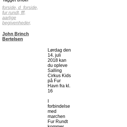
forside,
d_forside,
fur rundt,
fff,
aarlige
begivenheder,
John Brinch
Bertelsen
Lørdag den
14. juli
2018 kan
du opleve
Salling
Cirkus Kids
på Fur
Havn fra kl.
16
I
forbindelse
med
marchen
Fur Rundt
kommer