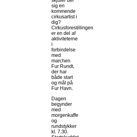
skjuler der
sig en
kommende
cirkusartist i
dig?
Cirkusforestillingen
er en del af
aktiviteterne
i
forbindelse
med
marchen
Fur Rundt,
der har
både start
og mål på
Fur Havn.
Dagen
begynder
med
morgenkaffe
og
rundstykker
kl. 7.30.