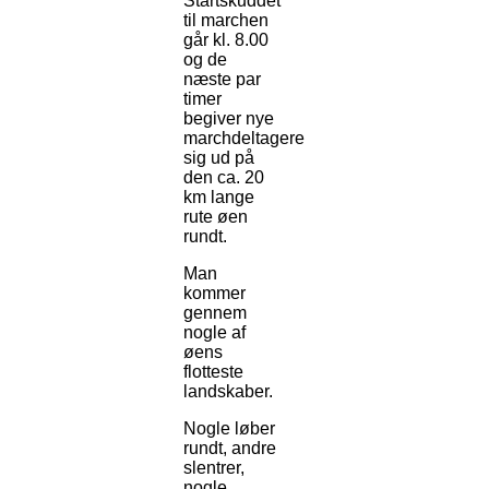
Startskuddet
til marchen
går kl. 8.00
og de
næste par
timer
begiver nye
marchdeltagere
sig ud på
den ca. 20
km lange
rute øen
rundt.
Man
kommer
gennem
nogle af
øens
flotteste
landskaber.
Nogle løber
rundt, andre
slentrer,
nogle