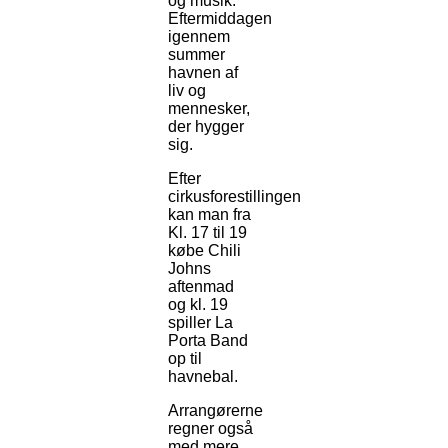
og musik.
Eftermiddagen
igennem
summer
havnen af
liv og
mennesker,
der hygger
sig.
Efter
cirkusforestillingen
kan man fra
Kl. 17 til 19
købe Chili
Johns
aftenmad
og kl. 19
spiller La
Porta Band
op til
havnebal.
Arrangørerne
regner også
med mere