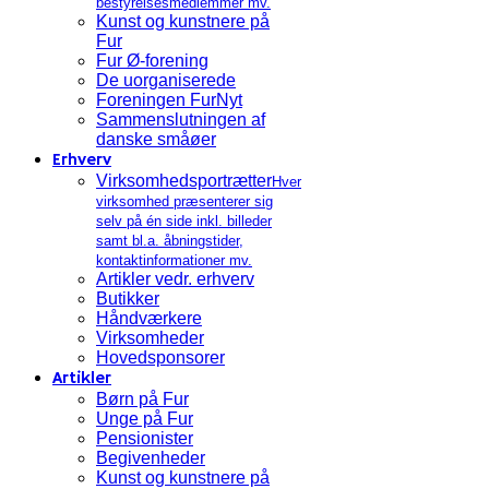
bestyrelsesmedlemmer mv.
Kunst og kunstnere på
Fur
Fur Ø-forening
De uorganiserede
Foreningen FurNyt
Sammenslutningen af
danske småøer
Erhverv
Virksomhedsportrætter
Hver
virksomhed præsenterer sig
selv på én side inkl. billeder
samt bl.a. åbningstider,
kontaktinformationer mv.
Artikler vedr. erhverv
Butikker
Håndværkere
Virksomheder
Hovedsponsorer
Artikler
Børn på Fur
Unge på Fur
Pensionister
Begivenheder
Kunst og kunstnere på