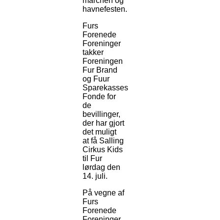
marchen og
havnefesten.
Furs
Forenede
Foreninger
takker
Foreningen
Fur Brand
og Fuur
Sparekasses
Fonde for
de
bevillinger,
der har gjort
det muligt
at få Salling
Cirkus Kids
til Fur
lørdag den
14. juli.
På vegne af
Furs
Forenede
Foreninger