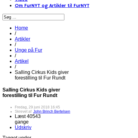
Om FurNYT og Artikler til FurNYT
Home
/
Artikler
/
Unge på Fur
/
Artikel
/
Salling Cirkus Kids giver
forestilling til Fur Rundt
Salling Cirkus Kids giver
forestilling til Fur Rundt
Fredag, 29 juni 2018 16:45
Skrevet af
John Brinch Bertelsen
Læst 40543
gange
Udskriv
Tagget under