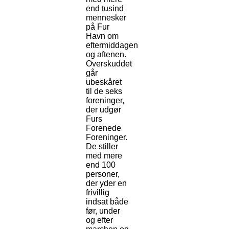
end tusind
mennesker
på Fur
Havn om
eftermiddagen
og aftenen.
Overskuddet
går
ubeskåret
til de seks
foreninger,
der udgør
Furs
Forenede
Foreninger.
De stiller
med mere
end 100
personer,
der yder en
frivillig
indsat både
før, under
og efter