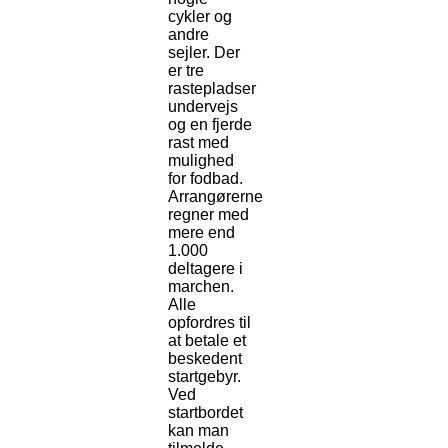
cykler og
andre
sejler. Der
er tre
rastepladser
undervejs
og en fjerde
rast med
mulighed
for fodbad.
Arrangørerne
regner med
mere end
1.000
deltagere i
marchen.
Alle
opfordres til
at betale et
beskedent
startgebyr.
Ved
startbordet
kan man