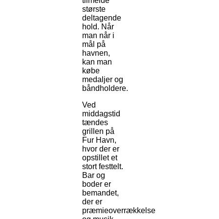
tilmelde
største
deltagende
hold. Når
man når i
mål på
havnen,
kan man
købe
medaljer og
båndholdere.
Ved
middagstid
tændes
grillen på
Fur Havn,
hvor der er
opstillet et
stort festtelt.
Bar og
boder er
bemandet,
der er
præmieoverrækkelse