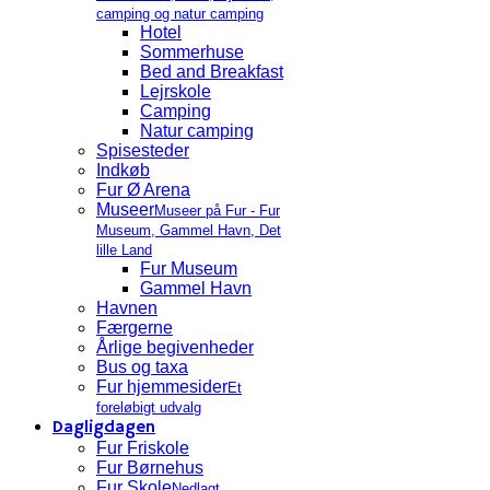
camping og natur camping
Hotel
Sommerhuse
Bed and Breakfast
Lejrskole
Camping
Natur camping
Spisesteder
Indkøb
Fur Ø Arena
Museer
Museer på Fur - Fur
Museum, Gammel Havn, Det
lille Land
Fur Museum
Gammel Havn
Havnen
Færgerne
Årlige begivenheder
Bus og taxa
Fur hjemmesider
Et
foreløbigt udvalg
Dagligdagen
Fur Friskole
Fur Børnehus
Fur Skole
Nedlagt