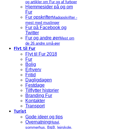
og artikler om Fur og af furboer
Hjemmesider på og om
Fur
Fur opskrifter
Madopskrifter -
mest med muslinger
Fur på Facebook og
Twitter
Fur og andre øer
Mest om
de 26 andre små-øer
Flyt til Fur
Flyt til Fur 2018
Fur
Bolig
Erhverv
Fritid
Dagligdagen
Festdage
Tilflytter historier
Branding Fur
Kontakter
Transport
Turist
Gode ideer og tips
Overnatning
Hotel,
sommerhus, B&B, lejrskole,