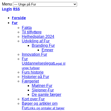
Menu
Login
RSS
Forside
Fur
Fakta
Til tilflyttere
Helhedsplan 2024
Udvikling af Fur
Branding Fur
Emner
Innovation Fur
Fur
Uddannelseslegat
Legat til
unge furboer
Furs historie
Historier på Fur
Færgeriet
Mjølner-Fur
Sleipner-Fur
De gamle færger
Kort over Fur
Bøger og artikler om
Fur
Links og omtaler af bøger