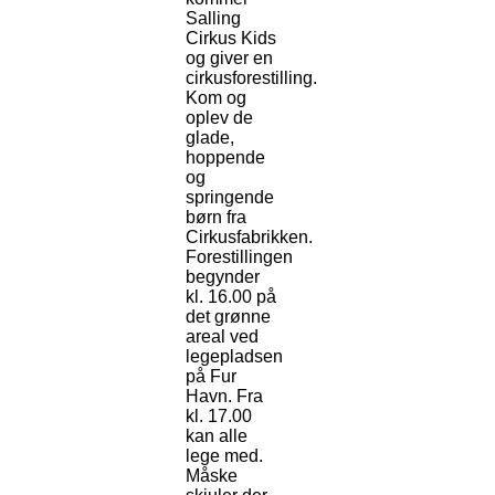
Salling
Cirkus Kids
og giver en
cirkusforestilling.
Kom og
oplev de
glade,
hoppende
og
springende
børn fra
Cirkusfabrikken.
Forestillingen
begynder
kl. 16.00 på
det grønne
areal ved
legepladsen
på Fur
Havn. Fra
kl. 17.00
kan alle
lege med.
Måske