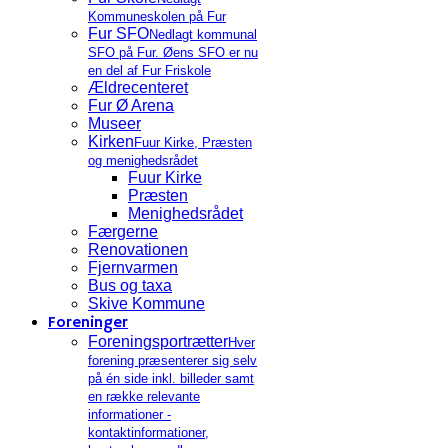
Kommuneskolen på Fur
Fur SFO
Nedlagt kommunal
SFO på Fur. Øens SFO er nu
en del af Fur Friskole
Ældrecenteret
Fur Ø Arena
Museer
Kirken
Fuur Kirke, Præsten
og menighedsrådet
Fuur Kirke
Præsten
Menighedsrådet
Færgerne
Renovationen
Fjernvarmen
Bus og taxa
Skive Kommune
Foreninger
Foreningsportrætter
Hver
forening præsenterer sig selv
på én side inkl. billeder samt
en række relevante
informationer -
kontaktinformationer,