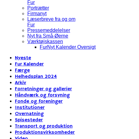
Fur
Portrætter
Firmanyt
Læserbreve fra og om
Fur
Pressemeddelelser
Nyt fra Små-Øerne
Værktøjskassen
FurNyt Kalender Oversigt
Nyeste
Fur Kalender
Færge
Helhedsplan 2024
Arkiv
Forretninger og gallerier
Håndværk og forsyning
Fonde og foreninger
Institutioner
Overnatning
Spisesteder
Transport og produktion
Produktionsvirksomheder
Video