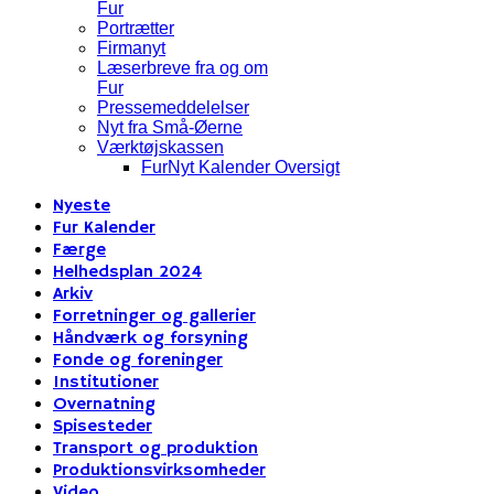
Fur
Portrætter
Firmanyt
Læserbreve fra og om
Fur
Pressemeddelelser
Nyt fra Små-Øerne
Værktøjskassen
FurNyt Kalender Oversigt
Nyeste
Fur Kalender
Færge
Helhedsplan 2024
Arkiv
Forretninger og gallerier
Håndværk og forsyning
Fonde og foreninger
Institutioner
Overnatning
Spisesteder
Transport og produktion
Produktionsvirksomheder
Video