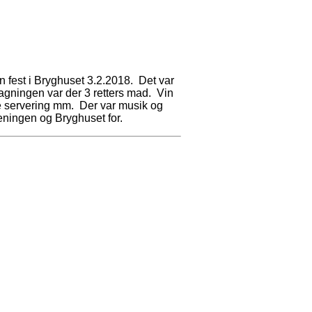
 fest i Bryghuset 3.2.2018. Det var
agningen var der 3 retters mad. Vin
de servering mm. Der var musik og
eningen og Bryghuset for.