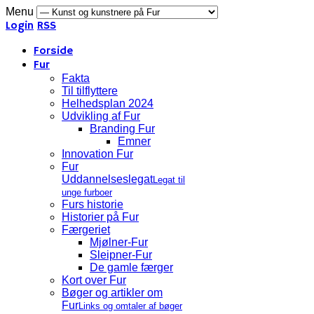
Menu
Login
RSS
Forside
Fur
Fakta
Til tilflyttere
Helhedsplan 2024
Udvikling af Fur
Branding Fur
Emner
Innovation Fur
Fur
Uddannelseslegat
Legat til
unge furboer
Furs historie
Historier på Fur
Færgeriet
Mjølner-Fur
Sleipner-Fur
De gamle færger
Kort over Fur
Bøger og artikler om
Fur
Links og omtaler af bøger