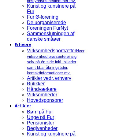
bestyrelsesmedlemmer mv.
Kunst og kunstnere på
Fur
Fur Ø-forening
De uorganiserede
Foreningen FurNyt
Sammenslutningen af
danske småøer
Erhverv
Virksomhedsportrætter
Hver
virksomhed præsenterer sig
selv på én side inkl. billeder
samt bl.a. åbningstider,
kontaktinformationer mv.
Artikler vedr. erhverv
Butikker
Håndværkere
Virksomheder
Hovedsponsorer
Artikler
Børn på Fur
Unge på Fur
Pensionister
Begivenheder
Kunst og kunstnere på