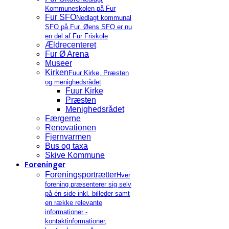
Kommuneskolen på Fur
Fur SFO
Nedlagt kommunal
SFO på Fur. Øens SFO er nu
en del af Fur Friskole
Ældrecenteret
Fur Ø Arena
Museer
Kirken
Fuur Kirke, Præsten
og menighedsrådet
Fuur Kirke
Præsten
Menighedsrådet
Færgerne
Renovationen
Fjernvarmen
Bus og taxa
Skive Kommune
Foreninger
Foreningsportrætter
Hver
forening præsenterer sig selv
på én side inkl. billeder samt
en række relevante
informationer -
kontaktinformationer,