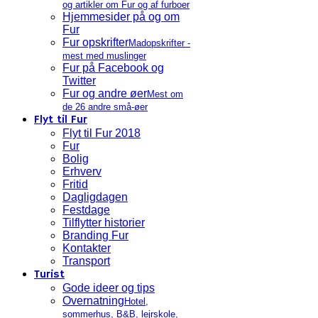
og artikler om Fur og af furboer
Hjemmesider på og om
Fur
Fur opskrifter
Madopskrifter -
mest med muslinger
Fur på Facebook og
Twitter
Fur og andre øer
Mest om
de 26 andre små-øer
Flyt til Fur
Flyt til Fur 2018
Fur
Bolig
Erhverv
Fritid
Dagligdagen
Festdage
Tilflytter historier
Branding Fur
Kontakter
Transport
Turist
Gode ideer og tips
Overnatning
Hotel,
sommerhus, B&B, lejrskole,