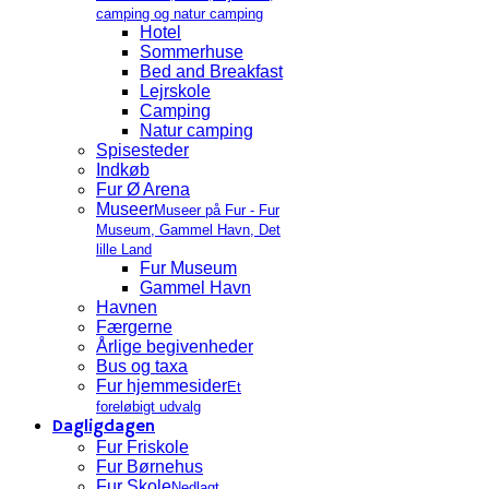
camping og natur camping
Hotel
Sommerhuse
Bed and Breakfast
Lejrskole
Camping
Natur camping
Spisesteder
Indkøb
Fur Ø Arena
Museer
Museer på Fur - Fur
Museum, Gammel Havn, Det
lille Land
Fur Museum
Gammel Havn
Havnen
Færgerne
Årlige begivenheder
Bus og taxa
Fur hjemmesider
Et
foreløbigt udvalg
Dagligdagen
Fur Friskole
Fur Børnehus
Fur Skole
Nedlagt