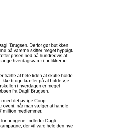
Dagli´Brugsen. Derfor gør butikken
rne på varerne skifter meget hyppigt.
ætter prisen ned på hundredvis af
å mange hverdagsvarer i butikkerne
 er trætte af hele tiden at skulle holde
 ikke bruge kræfter på at holde øje
forskellen i hverdagen er meget
obsen fra Dagli´Brugsen.
n med det øvrige Coop
år oveni, når man vælger at handle i
1,7 million medlemmer.
 for pengene’ indleder Dagli
kampagne, der vil vare hele den nye