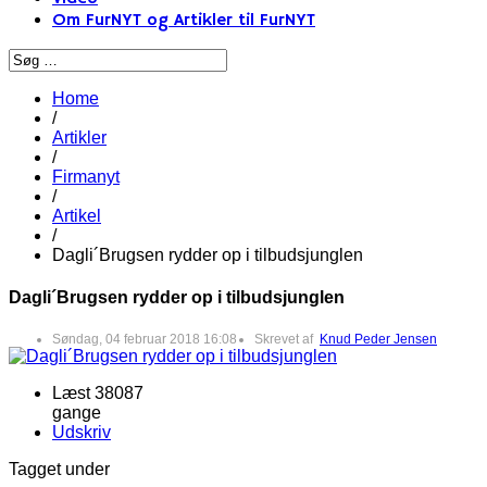
Om FurNYT og Artikler til FurNYT
Home
/
Artikler
/
Firmanyt
/
Artikel
/
Dagli´Brugsen rydder op i tilbudsjunglen
Dagli´Brugsen rydder op i tilbudsjunglen
Søndag, 04 februar 2018 16:08
Skrevet af
Knud Peder Jensen
Læst 38087
gange
Udskriv
Tagget under