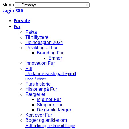
Menu
Login
RSS
Forside
Fur
Fakta
Til tilflyttere
Helhedsplan 2024
Udvikling af Fur
Branding Fur
Emner
Innovation Fur
Fur
Uddannelseslegat
Legat til
unge furboer
Furs historie
Historier på Fur
Færgeriet
Mjølner-Fur
Sleipner-Fur
De gamle færger
Kort over Fur
Bøger og artikler om
Fur
Links og omtaler af bøger