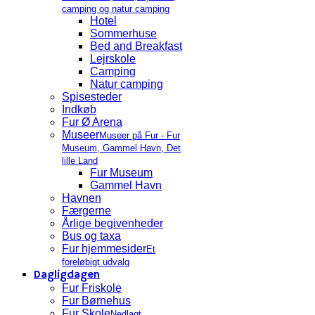
camping og natur camping
Hotel
Sommerhuse
Bed and Breakfast
Lejrskole
Camping
Natur camping
Spisesteder
Indkøb
Fur Ø Arena
Museer
Museer på Fur - Fur
Museum, Gammel Havn, Det
lille Land
Fur Museum
Gammel Havn
Havnen
Færgerne
Årlige begivenheder
Bus og taxa
Fur hjemmesider
Et
foreløbigt udvalg
Dagligdagen
Fur Friskole
Fur Børnehus
Fur Skole
Nedlagt