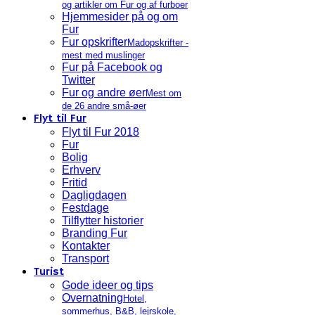
og artikler om Fur og af furboer
Hjemmesider på og om
Fur
Fur opskrifter
Madopskrifter -
mest med muslinger
Fur på Facebook og
Twitter
Fur og andre øer
Mest om
de 26 andre små-øer
Flyt til Fur
Flyt til Fur 2018
Fur
Bolig
Erhverv
Fritid
Dagligdagen
Festdage
Tilflytter historier
Branding Fur
Kontakter
Transport
Turist
Gode ideer og tips
Overnatning
Hotel,
sommerhus, B&B, lejrskole,