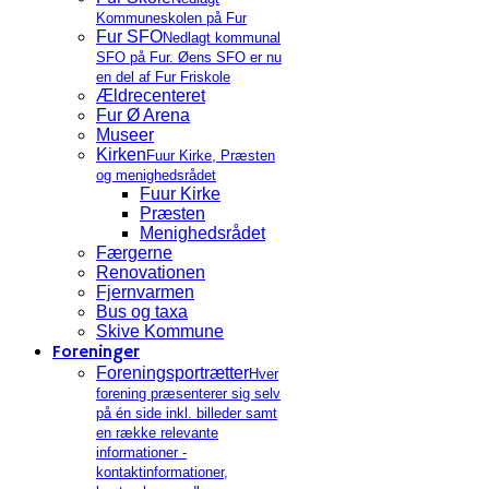
Kommuneskolen på Fur
Fur SFO
Nedlagt kommunal
SFO på Fur. Øens SFO er nu
en del af Fur Friskole
Ældrecenteret
Fur Ø Arena
Museer
Kirken
Fuur Kirke, Præsten
og menighedsrådet
Fuur Kirke
Præsten
Menighedsrådet
Færgerne
Renovationen
Fjernvarmen
Bus og taxa
Skive Kommune
Foreninger
Foreningsportrætter
Hver
forening præsenterer sig selv
på én side inkl. billeder samt
en række relevante
informationer -
kontaktinformationer,