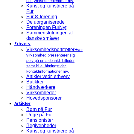
bestyrelsesmedlemmer mv.
Kunst og kunstnere på
Fur
Fur Ø-forening
De uorganiserede
Foreningen FurNyt
Sammenslutningen af
danske småøer
Erhverv
Virksomhedsportrætter
Hver
virksomhed præsenterer sig
selv på én side inkl. billeder
samt bl.a. åbningstider,
kontaktinformationer mv.
Artikler vedr. erhverv
Butikker
Håndværkere
Virksomheder
Hovedsponsorer
Artikler
Børn på Fur
Unge på Fur
Pensionister
Begivenheder
Kunst og kunstnere på