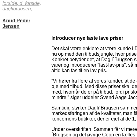
forside,
d_forside,
daglibrugsen,
Knud Peder
Jensen
Introducer nye faste lave priser
Det skal være enklere at være kunde i 
nu op med den tilbudsjungle, hvor prise
Konkret betyder det, at Dagli´Brugsen s
varer og introducerer ”fast-lav-pris”, s
altid kan fås til en lav pris.
”Vi hører fra flere af vores kunder, at de
øje med tilbud. Med disse priser skal de
med, hvornår de er på tilbud, fordi pris
mindre,” siger uddeler Svend Aage Jac
Samtidig styrker Dagli´Brugsen samme
markedsføringen af de kvaliteter, man f
koncernens butikker, der er ejet af de 
Under overskriften ’Sammen får vi mere
´Brugsen og det øvrige Coop en fælles 