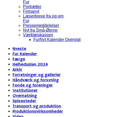
Fur
Portrætter
Firmanyt
Læserbreve fra og om
Fur
Pressemeddelelser
Nyt fra Små-Øerne
Værktøjskassen
FurNyt Kalender Oversigt
Nyeste
Fur Kalender
Færge
Helhedsplan 2024
Arkiv
Forretninger og gallerier
Håndværk og forsyning
Fonde og foreninger
Institutioner
Overnatning
Spisesteder
Transport og produktion
Produktionsvirksomheder
Video