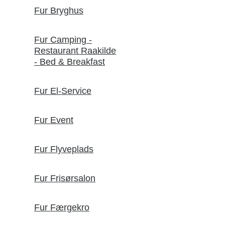
Fur Bryghus
Fur Camping -
Restaurant Raakilde
- Bed & Breakfast
Fur El-Service
Fur Event
Fur Flyveplads
Fur Frisørsalon
Fur Færgekro