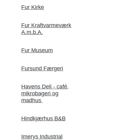
Fur Kirke
Fur Kraftvarmeværk
A.m.b.A.
Fur Museum
Fursund Færgeri
Havens Deli - café,
mikrobageri og
madhus
Hindkjærhus B&B
Imerys Industrial