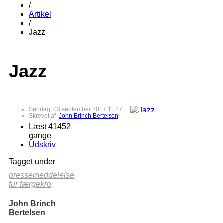
/
Artikel
/
Jazz
Jazz
Søndag, 03 september 2017 11:27
Skrevet af
John Brinch Bertelsen
Læst 41452
gange
Udskriv
Tagget under
pressemeddelelse,
fur færgekro,
John Brinch
Bertelsen