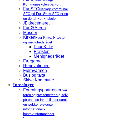
Kommuneskolen på Fur
Fur SFO
Nedlagt kommunal
SFO på Fur. Øens SFO er nu
en del af Fur Friskole
Ældrecenteret
Fur Ø Arena
Museer
Kirken
Fuur Kirke, Præsten
og menighedsrådet
Fuur Kirke
Præsten
Menighedsrådet
Færgerne
Renovationen
Fjernvarmen
Bus og taxa
Skive Kommune
Foreninger
Foreningsportrætter
Hver
forening præsenterer sig selv
på én side inkl. billeder samt
en række relevante
informationer -
kontaktinformationer,