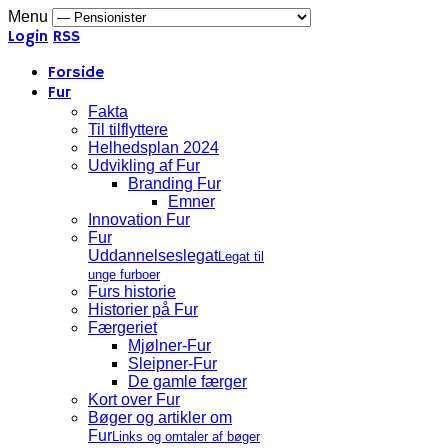
Menu
Login
RSS
Forside
Fur
Fakta
Til tilflyttere
Helhedsplan 2024
Udvikling af Fur
Branding Fur
Emner
Innovation Fur
Fur
Uddannelseslegat
Legat til
unge furboer
Furs historie
Historier på Fur
Færgeriet
Mjølner-Fur
Sleipner-Fur
De gamle færger
Kort over Fur
Bøger og artikler om
Fur
Links og omtaler af bøger