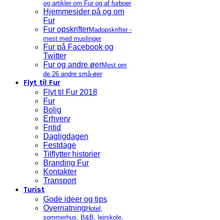
og artikler om Fur og af furboer
Hjemmesider på og om
Fur
Fur opskrifter
Madopskrifter -
mest med muslinger
Fur på Facebook og
Twitter
Fur og andre øer
Mest om
de 26 andre små-øer
Flyt til Fur
Flyt til Fur 2018
Fur
Bolig
Erhverv
Fritid
Dagligdagen
Festdage
Tilflytter historier
Branding Fur
Kontakter
Transport
Turist
Gode ideer og tips
Overnatning
Hotel,
sommerhus, B&B, lejrskole,