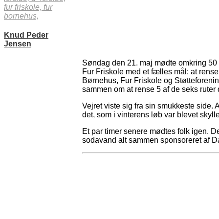
fur friskole,
fur
bornehus,
Knud Peder
Jensen
Søndag den 21. maj mødte omkring 50 
Fur Friskole med et fælles mål: at rense
Børnehus, Fur Friskole og Støtteforenin
sammen om at rense 5 af de seks ruter
Vejret viste sig fra sin smukkeste side. 
det, som i vinterens løb var blevet skyll
Et par timer senere mødtes folk igen. De
sodavand alt sammen sponsoreret af Da