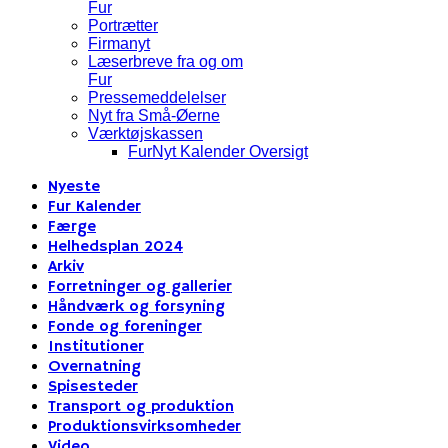
Fur
Portrætter
Firmanyt
Læserbreve fra og om
Fur
Pressemeddelelser
Nyt fra Små-Øerne
Værktøjskassen
FurNyt Kalender Oversigt
Nyeste
Fur Kalender
Færge
Helhedsplan 2024
Arkiv
Forretninger og gallerier
Håndværk og forsyning
Fonde og foreninger
Institutioner
Overnatning
Spisesteder
Transport og produktion
Produktionsvirksomheder
Video