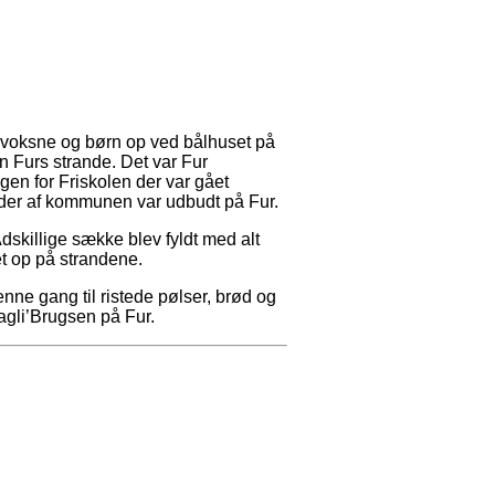
voksne og børn op ved bålhuset på
n Furs strande. Det var Fur
gen for Friskolen der var gået
 der af kommunen var udbudt på Fur.
Adskillige sække blev fyldt med alt
et op på strandene.
nne gang til ristede pølser, brød og
gli’Brugsen på Fur.