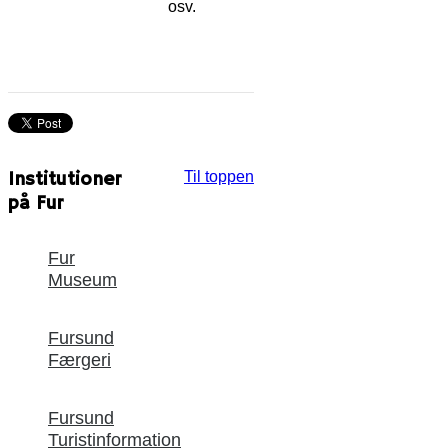
osv.
Institutioner
Til toppen
på Fur
Fur
Museum
Fursund
Færgeri
Fursund
Turistinformation