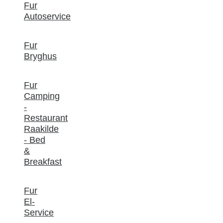
Fur
Autoservice
Fur
Bryghus
Fur
Camping
-
Restaurant
Raakilde
- Bed
&
Breakfast
Fur
El-
Service