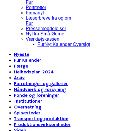
Fur
Portrætter
Firmanyt
Læserbreve fra og om
Fur
Pressemeddelelser
Nyt fra Små-Øerne
Værktøjskassen
FurNyt Kalender Oversigt
Nyeste
Fur Kalender
Færge
Helhedsplan 2024
Arkiv
Forretninger og gallerier
Håndværk og forsyning
Fonde og foreninger
Institutioner
Overnatning
Spisesteder
Transport og produktion
Produktionsvirksomheder
Video