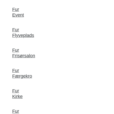
Fur
Event
Fur
Flyveplads
Fur
Frisørsalon
Fur
Færgekro
Fur
Kirke
Fur