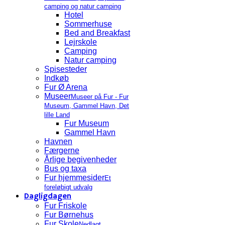
camping og natur camping
Hotel
Sommerhuse
Bed and Breakfast
Lejrskole
Camping
Natur camping
Spisesteder
Indkøb
Fur Ø Arena
Museer
Museer på Fur - Fur
Museum, Gammel Havn, Det
lille Land
Fur Museum
Gammel Havn
Havnen
Færgerne
Årlige begivenheder
Bus og taxa
Fur hjemmesider
Et
foreløbigt udvalg
Dagligdagen
Fur Friskole
Fur Børnehus
Fur Skole
Nedlagt