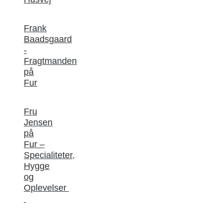
Frank
Baadsgaard
-
Fragtmanden
på
Fur
Fru
Jensen
på
Fur –
Specialiteter,
Hygge
og
Oplevelser