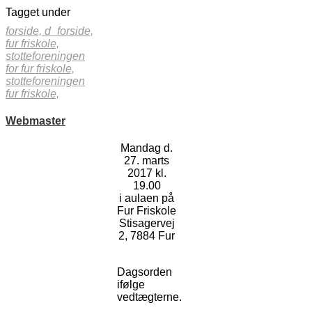
Tagget under
forside,
d_forside,
fur friskole,
stotteforeningen
for fur friskole,
stotteforeningen
fur friskole,
Webmaster
Mandag d.
27. marts
2017 kl.
19.00
i aulaen på
Fur Friskole
Stisagervej
2, 7884 Fur
Dagsorden
ifølge
vedtægterne.