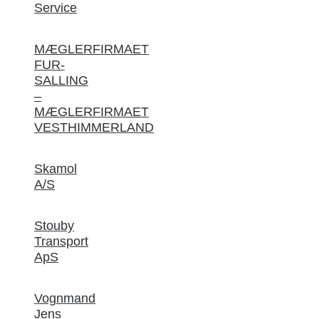
Service
MÆGLERFIRMAET
FUR-
SALLING
–
MÆGLERFIRMAET
VESTHIMMERLAND
Skamol
A/S
Stouby
Transport
ApS
Vognmand
Jens