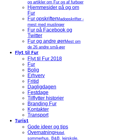
og artikler om Fur og af furboer
Hjemmesider på og om
Fur
Fur opskrifter
Madopskrifter -
mest med muslinger
Fur på Facebook og
Twitter
Fur og andre øer
Mest om
de 26 andre små-øer
Flyt til Fur
Flyt til Fur 2018
Fur
Bolig
Erhverv
Fritid
Dagligdagen
Festdage
Tilflytter historier
Branding Fur
Kontakter
Transport
Turist
Gode ideer og tips
Overnatning
Hotel,
sommerhus, B&B, lejrskole,