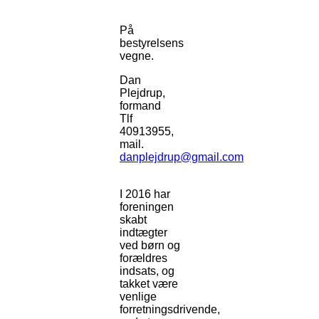
På
bestyrelsens
vegne.
Dan
Plejdrup,
formand
Tlf
40913955,
mail.
danplejdrup@gmail.com
I 2016 har
foreningen
skabt
indtægter
ved børn og
forældres
indsats, og
takket være
venlige
forretningsdrivende,