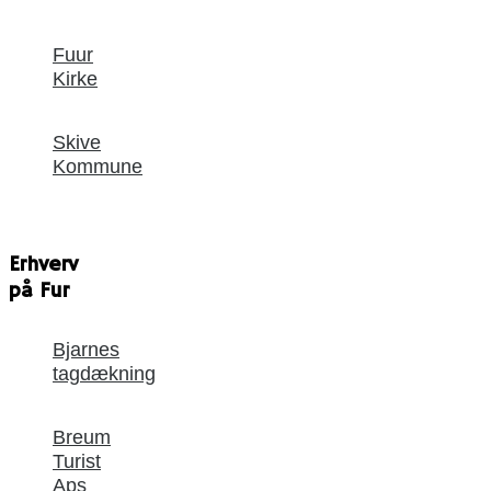
Fuur
Kirke
Skive
Kommune
Erhverv
på Fur
Bjarnes
tagdækning
Breum
Turist
Aps