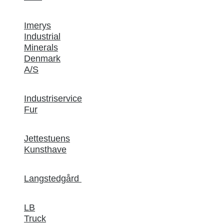
Imerys
Industrial
Minerals
Denmark
A/S
Industriservice
Fur
Jettestuens
Kunsthave
Langstedgård
LB
Truck