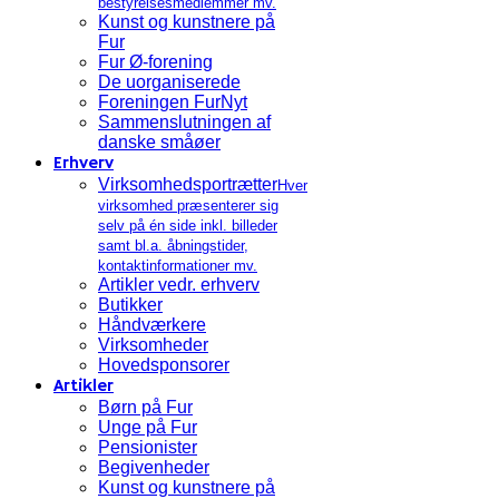
bestyrelsesmedlemmer mv.
Kunst og kunstnere på
Fur
Fur Ø-forening
De uorganiserede
Foreningen FurNyt
Sammenslutningen af
danske småøer
Erhverv
Virksomhedsportrætter
Hver
virksomhed præsenterer sig
selv på én side inkl. billeder
samt bl.a. åbningstider,
kontaktinformationer mv.
Artikler vedr. erhverv
Butikker
Håndværkere
Virksomheder
Hovedsponsorer
Artikler
Børn på Fur
Unge på Fur
Pensionister
Begivenheder
Kunst og kunstnere på