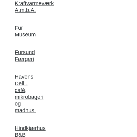
Kraftvarmeværk
A.m.b.A.
Fur
Museum
Fursund
Færgeri
Havens
Deli -
café,
mikrobageri
og
madhus
Hindkjærhus
B&B