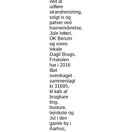
ved at
udføre
strandrensning,
solgt is og
pølser ved
havneindvielse,
Jule lotteri,
OK Benzin
og vores
lokale
Dagli`Brugs.
Friskolen
har i 2016
fået
overdraget
sammenlagt
kr 31695,-
til køb af
brugbare
ting,
busture,
lejrskole og
Jul i den
gamle by i
Aarhus,