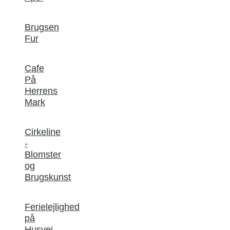
Brugsen
Fur
Cafe
På
Herrens
Mark
Cirkeline
-
Blomster
og
Brugskunst
Ferielejlighed
på
Husvej