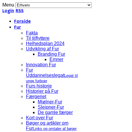
Menu
Login
RSS
Forside
Fur
Fakta
Til tilflyttere
Helhedsplan 2024
Udvikling af Fur
Branding Fur
Emner
Innovation Fur
Fur
Uddannelseslegat
Legat til
unge furboer
Furs historie
Historier på Fur
Færgeriet
Mjølner-Fur
Sleipner-Fur
De gamle færger
Kort over Fur
Bøger og artikler om
Fur
Links og omtaler af bøger