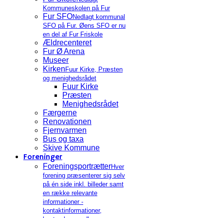
Kommuneskolen på Fur
Fur SFO
Nedlagt kommunal
SFO på Fur. Øens SFO er nu
en del af Fur Friskole
Ældrecenteret
Fur Ø Arena
Museer
Kirken
Fuur Kirke, Præsten
og menighedsrådet
Fuur Kirke
Præsten
Menighedsrådet
Færgerne
Renovationen
Fjernvarmen
Bus og taxa
Skive Kommune
Foreninger
Foreningsportrætter
Hver
forening præsenterer sig selv
på én side inkl. billeder samt
en række relevante
informationer -
kontaktinformationer,