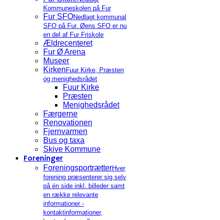
Kommuneskolen på Fur
Fur SFO
Nedlagt kommunal
SFO på Fur. Øens SFO er nu
en del af Fur Friskole
Ældrecenteret
Fur Ø Arena
Museer
Kirken
Fuur Kirke, Præsten
og menighedsrådet
Fuur Kirke
Præsten
Menighedsrådet
Færgerne
Renovationen
Fjernvarmen
Bus og taxa
Skive Kommune
Foreninger
Foreningsportrætter
Hver
forening præsenterer sig selv
på én side inkl. billeder samt
en række relevante
informationer -
kontaktinformationer,