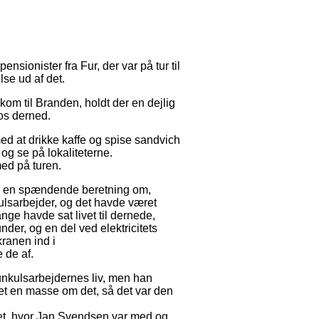
ensionister fra Fur, der var på tur til
se ud af det.
kom til Branden, holdt der en dejlig
e os derned.
med at drikke kaffe og spise sandvich
 og se på lokaliteterne.
ed på turen.
an en spændende beretning om,
lsarbejder, og det havde været
ge havde sat livet til dernede,
der, og en del ved elektricitets
kranen ind i
 de af.
runkulsarbejdernes liv, men han
et en masse om det, så det var den
ådet, hvor Jan Svendsen var med og