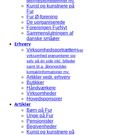
bestyrelsesmedlemmer mv.
Kunst og kunstnere på
Fur
Fur Ø-forening
De uorganiserede
Foreningen FurNyt
Sammenslutningen af
danske småøer
Erhverv
Virksomhedsportrætter
Hver
virksomhed præsenterer sig
selv på én side inkl. billeder
samt bl.a. åbningstider,
kontaktinformationer mv.
Artikler vedr. erhverv
Butikker
Håndværkere
Virksomheder
Hovedsponsorer
Artikler
Børn på Fur
Unge på Fur
Pensionister
Begivenheder
Kunst og kunstnere på