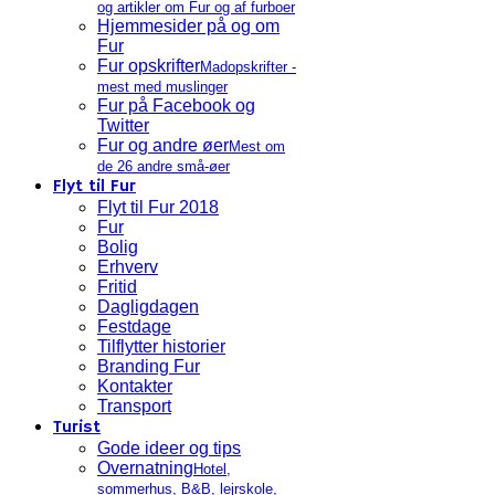
og artikler om Fur og af furboer
Hjemmesider på og om
Fur
Fur opskrifter
Madopskrifter -
mest med muslinger
Fur på Facebook og
Twitter
Fur og andre øer
Mest om
de 26 andre små-øer
Flyt til Fur
Flyt til Fur 2018
Fur
Bolig
Erhverv
Fritid
Dagligdagen
Festdage
Tilflytter historier
Branding Fur
Kontakter
Transport
Turist
Gode ideer og tips
Overnatning
Hotel,
sommerhus, B&B, lejrskole,