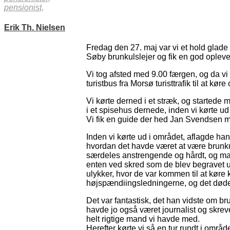
pensionist,
Erik Th. Nielsen
Fredag d​en​ 27. maj var vi et hold glade p
Søby brunkulslejer og fik en god oplevel
Vi tog afsted med 9.00 færgen, og da vi 
turistbus fra Morsø turisttrafik til at kør
Vi kørte derned i et stræk, og startede 
i et spisehus dernede, inden vi kørte ud
Vi fik en guide der hed Jan Svendsen m
Inden vi kørte ud i området, aflagde h
hvordan det havde været at være brunku
særdeles anstrengende og hårdt, og man
enten ved skred som de blev begravet un
ulykker, hvor de var kommen til at køre 
højspændiingsledningerne, og det døde
Det var fantastisk, det han vidste om b
havde jo også været journalist og skrev
helt rigtige mand vi havde med.
Herefter kørte vi så en tur rundt i omr