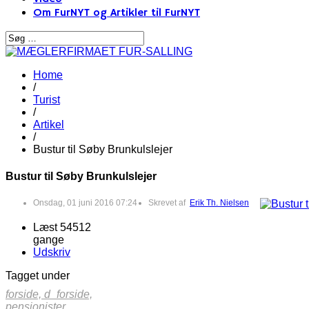
Om FurNYT og Artikler til FurNYT
Home
/
Turist
/
Artikel
/
Bustur til Søby Brunkulslejer
Bustur til Søby Brunkulslejer
Onsdag, 01 juni 2016 07:24
Skrevet af
Erik Th. Nielsen
Læst 54512
gange
Udskriv
Tagget under
forside,
d_forside,
pensionister,