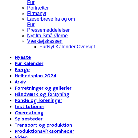
Fur
Portrætter
Firmanyt
Læserbreve fra og om
Fur
Pressemeddelelser
Nyt fra Små-Øerne
Værktøjskassen
FurNyt Kalender Oversigt
Nyeste
Fur Kalender
Færge
Helhedsplan 2024
Arkiv
Forretninger og gallerier
Håndværk og forsyning
Fonde og foreninger
Institutioner
Overnatning
Spisesteder
Transport og produktion
Produktionsvirksomheder
Video