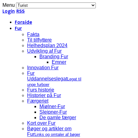
Menu
Login
RSS
Forside
Fur
Fakta
Til tilflyttere
Helhedsplan 2024
Udvikling af Fur
Branding Fur
Emner
Innovation Fur
Fur
Uddannelseslegat
Legat til
unge furboer
Furs historie
Historier på Fur
Færgeriet
Mjølner-Fur
Sleipner-Fur
De gamle færger
Kort over Fur
Bøger og artikler om
Fur
Links og omtaler af bøger