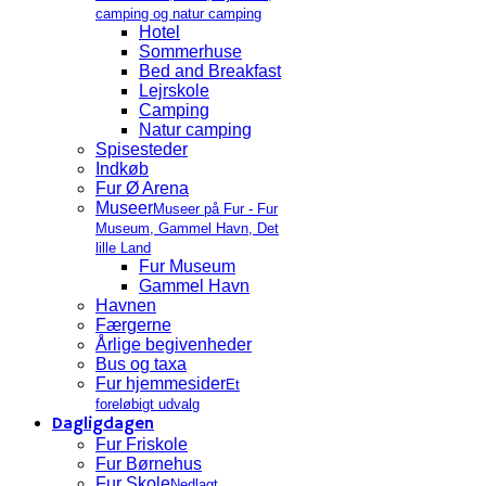
camping og natur camping
Hotel
Sommerhuse
Bed and Breakfast
Lejrskole
Camping
Natur camping
Spisesteder
Indkøb
Fur Ø Arena
Museer
Museer på Fur - Fur
Museum, Gammel Havn, Det
lille Land
Fur Museum
Gammel Havn
Havnen
Færgerne
Årlige begivenheder
Bus og taxa
Fur hjemmesider
Et
foreløbigt udvalg
Dagligdagen
Fur Friskole
Fur Børnehus
Fur Skole
Nedlagt