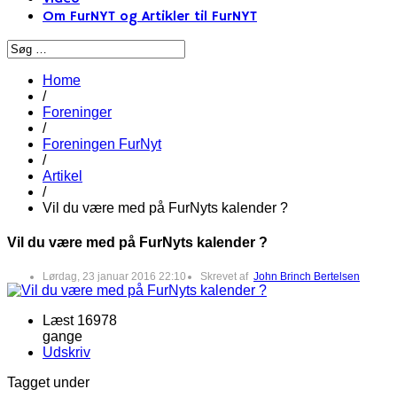
Om FurNYT og Artikler til FurNYT
Home
/
Foreninger
/
Foreningen FurNyt
/
Artikel
/
Vil du være med på FurNyts kalender ?
Vil du være med på FurNyts kalender ?
Lørdag, 23 januar 2016 22:10
Skrevet af
John Brinch Bertelsen
Læst 16978
gange
Udskriv
Tagget under