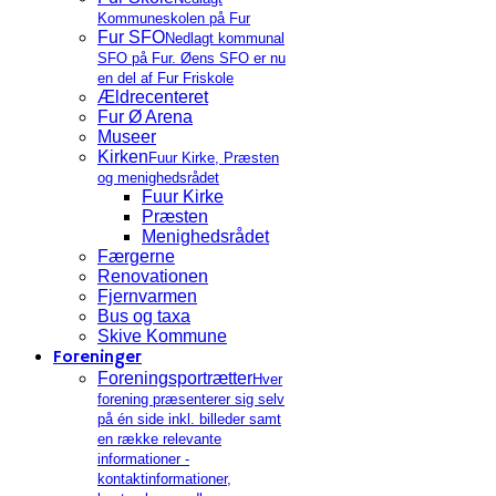
Kommuneskolen på Fur
Fur SFO
Nedlagt kommunal
SFO på Fur. Øens SFO er nu
en del af Fur Friskole
Ældrecenteret
Fur Ø Arena
Museer
Kirken
Fuur Kirke, Præsten
og menighedsrådet
Fuur Kirke
Præsten
Menighedsrådet
Færgerne
Renovationen
Fjernvarmen
Bus og taxa
Skive Kommune
Foreninger
Foreningsportrætter
Hver
forening præsenterer sig selv
på én side inkl. billeder samt
en række relevante
informationer -
kontaktinformationer,