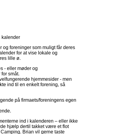
s kalender
r og foreninger som muligt får deres
lender for at vise lokale og
s lille ø.
s - eller møder og
 for småt.
g velfungerende hjemmesider - men
kte ind til en enkelt forening, så
søgende på firmaets/foreningens egen
gende.
enterne ind i kalenderen – eller ikke
yde hjælp dertil takket være et flot
 Camping. Brian vil gerne taste