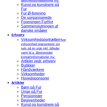
bestyrelsesmedlemmer mv.
Kunst og kunstnere på
Fur
Fur Ø-forening
De uorganiserede
Foreningen FurNyt
Sammenslutningen af
danske småøer
Erhverv
Virksomhedsportrætter
Hver
virksomhed præsenterer sig
selv på én side inkl. billeder
samt bl.a. åbningstider,
kontaktinformationer mv.
Artikler vedr. erhverv
Butikker
Håndværkere
Virksomheder
Hovedsponsorer
Artikler
Børn på Fur
Unge på Fur
Pensionister
Begivenheder
Kunst og kunstnere på