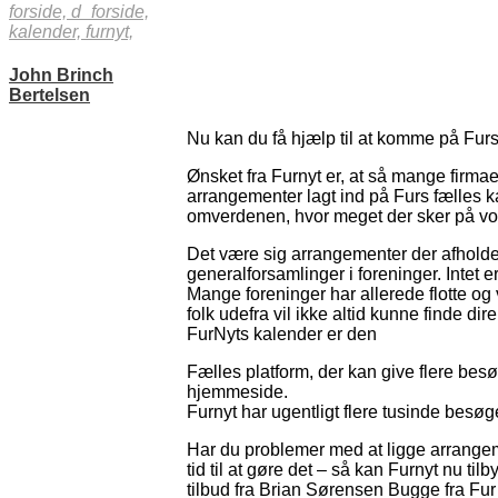
forside,
d_forside,
kalender,
furnyt,
John Brinch
Bertelsen
Nu kan du få hjælp til at komme på Fur
Ønsket fra Furnyt er, at så mange firmae
arrangementer lagt ind på Furs fælles ka
omverdenen, hvor meget der sker på vore
Det være sig arrangementer der afholde
generalforsamlinger i foreninger. Intet er
Mange foreninger har allerede flotte o
folk udefra vil ikke altid kunne finde dire
FurNyts kalender er den
Fælles platform, der kan give flere be
hjemmeside.
Furnyt har ugentligt flere tusinde besø
Har du problemer med at ligge arrangem
tid til at gøre det – så kan Furnyt nu tilb
tilbud fra Brian Sørensen Bugge fra Fur