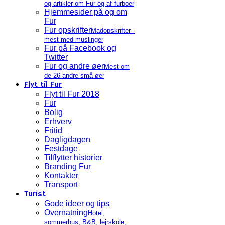
og artikler om Fur og af furboer
Hjemmesider på og om
Fur
Fur opskrifter
Madopskrifter -
mest med muslinger
Fur på Facebook og
Twitter
Fur og andre øer
Mest om
de 26 andre små-øer
Flyt til Fur
Flyt til Fur 2018
Fur
Bolig
Erhverv
Fritid
Dagligdagen
Festdage
Tilflytter historier
Branding Fur
Kontakter
Transport
Turist
Gode ideer og tips
Overnatning
Hotel,
sommerhus, B&B, lejrskole,