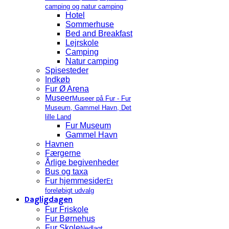
camping og natur camping
Hotel
Sommerhuse
Bed and Breakfast
Lejrskole
Camping
Natur camping
Spisesteder
Indkøb
Fur Ø Arena
Museer
Museer på Fur - Fur
Museum, Gammel Havn, Det
lille Land
Fur Museum
Gammel Havn
Havnen
Færgerne
Årlige begivenheder
Bus og taxa
Fur hjemmesider
Et
foreløbigt udvalg
Dagligdagen
Fur Friskole
Fur Børnehus
Fur Skole
Nedlagt