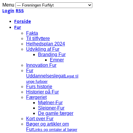
Menu
Login
RSS
Forside
Fur
Fakta
Til tilflyttere
Helhedsplan 2024
Udvikling af Fur
Branding Fur
Emner
Innovation Fur
Fur
Uddannelseslegat
Legat til
unge furboer
Furs historie
Historier på Fur
Færgeriet
Mjølner-Fur
Sleipner-Fur
De gamle færger
Kort over Fur
Bøger og artikler om
Fur
Links og omtaler af bøger