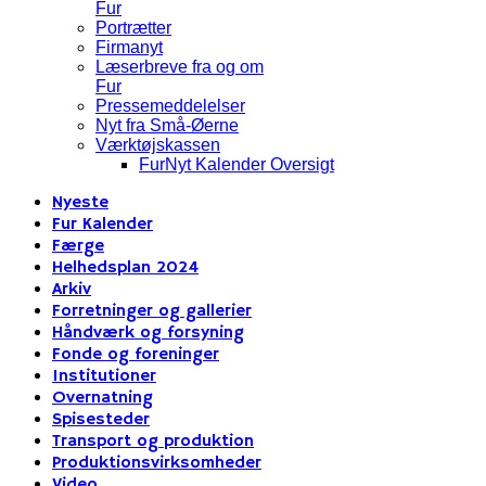
Fur
Portrætter
Firmanyt
Læserbreve fra og om
Fur
Pressemeddelelser
Nyt fra Små-Øerne
Værktøjskassen
FurNyt Kalender Oversigt
Nyeste
Fur Kalender
Færge
Helhedsplan 2024
Arkiv
Forretninger og gallerier
Håndværk og forsyning
Fonde og foreninger
Institutioner
Overnatning
Spisesteder
Transport og produktion
Produktionsvirksomheder
Video