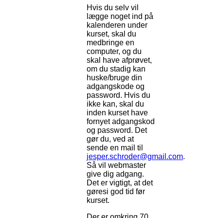
Hvis du selv vil
lægge noget ind på
kalenderen under
kurset, skal du
medbringe en
computer, og du
skal have afprøvet,
om du stadig kan
huske/bruge din
adgangskode og
password. Hvis du
ikke kan, skal du
inden kurset have
fornyet adgangskod
og password. Det
gør du, ved at
sende en mail til
jesper.schroder@gmail.com
.
Så vil webmaster
give dig adgang.
Det er vigtigt, at det
gøresi god tid før
kurset.
Der er omkring 70