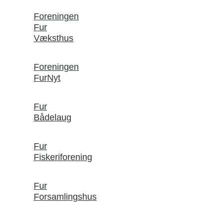
Foreningen
Fur
Væksthus
Foreningen
FurNyt
Fur
Bådelaug
Fur
Fiskeriforening
Fur
Forsamlingshus