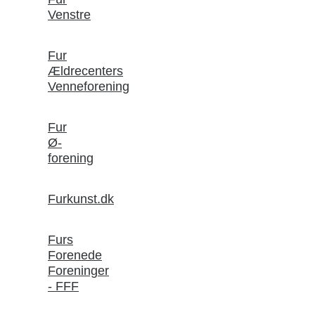
Venstre
Fur
Ældrecenters
Venneforening
Fur
Ø-
forening
Furkunst.dk
Furs
Forenede
Foreninger
- FFF