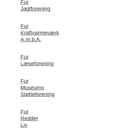
Fur
Jagtforening
Fur
Kraftvarmeværk
A.m.b.A.
Fur
Læseforening
Fur
Museums
Støtteforening
Fur
Redder
Liv