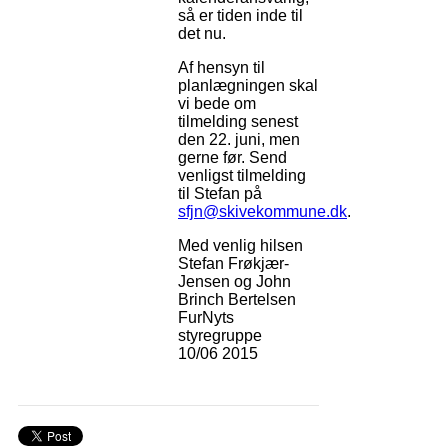
så er tiden inde til
det nu.
Af hensyn til
planlægningen skal
vi bede om
tilmelding senest
den 22. juni, men
gerne før. Send
venligst tilmelding
til Stefan på
sfjn@skivekommune.dk
.
Med venlig hilsen
Stefan Frøkjær-
Jensen og John
Brinch Bertelsen
FurNyts
styregruppe
10/06 2015