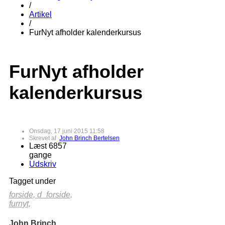
/
Artikel
/
FurNyt afholder kalenderkursus
FurNyt afholder
kalenderkursus
Onsdag, 17 juni 2015 11:58
Skrevet af
John Brinch Bertelsen
Læst 6857
gange
Udskriv
Tagget under
forside,
d_forside,
furnyt,
John Brinch