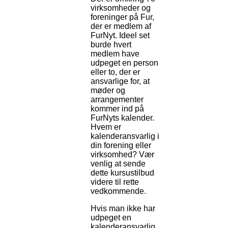
virksomheder og
foreninger på Fur,
der er medlem af
FurNyt. Ideel set
burde hvert
medlem have
udpeget en person
eller to, der er
ansvarlige for, at
møder og
arrangementer
kommer ind på
FurNyts kalender.
Hvem er
kalenderansvarlig i
din forening eller
virksomhed? Vær
venlig at sende
dette kursustilbud
videre til rette
vedkommende.
Hvis man ikke har
udpeget en
kalenderansvarlig,