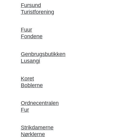
Fursund
Turistforening
Fuur
Fondene
Genbrugsbutikken
Lusangi
Koret
Boblerne
Ordnecentralen
Fur
Strikdamerne
Nørklerne