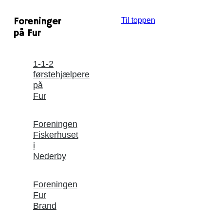
Foreninger
Til toppen
på Fur
1-1-2
førstehjælpere
på
Fur
Foreningen
Fiskerhuset
i
Nederby
Foreningen
Fur
Brand