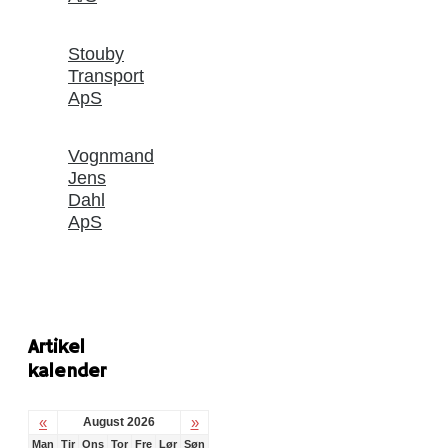
Stouby
Transport
ApS
Vognmand
Jens
Dahl
ApS
Artikel
kalender
«
»
August 2026
Man
Tir
Ons
Tor
Fre
Lør
Søn