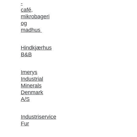
-
café,
mikrobageri
og
madhus
Hindkjærhus
B&B
Imerys
Industrial
Minerals
Denmark
A/S
Industriservice
Fur