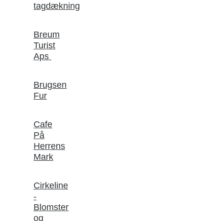
tagdækning
Breum
Turist
Aps
Brugsen
Fur
Cafe
På
Herrens
Mark
Cirkeline
-
Blomster
og