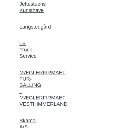
Jettestuens
Kunsthave
Langstedgård
LB
Truck
Service
MÆGLERFIRMAET
FUR-
SALLING
–
MÆGLERFIRMAET
VESTHIMMERLAND
Skamol
A/S