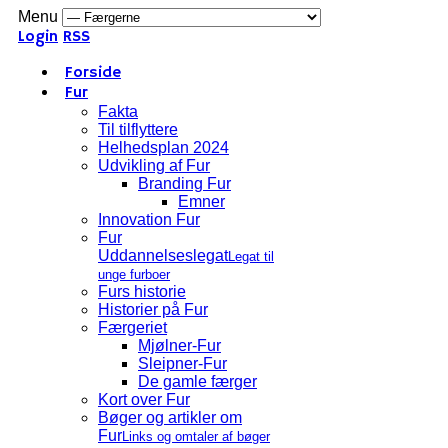
Menu
Login
RSS
Forside
Fur
Fakta
Til tilflyttere
Helhedsplan 2024
Udvikling af Fur
Branding Fur
Emner
Innovation Fur
Fur
Uddannelseslegat
Legat til
unge furboer
Furs historie
Historier på Fur
Færgeriet
Mjølner-Fur
Sleipner-Fur
De gamle færger
Kort over Fur
Bøger og artikler om
Fur
Links og omtaler af bøger