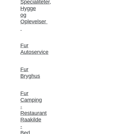
Specialiteter,
Hygge
og
Oplevelser
Fur
Autoservice
Fur
Bryghus
Fur
Camping
-
Restaurant
Raakilde
-
Bed