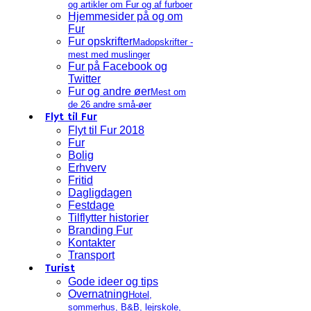
og artikler om Fur og af furboer
Hjemmesider på og om
Fur
Fur opskrifter
Madopskrifter -
mest med muslinger
Fur på Facebook og
Twitter
Fur og andre øer
Mest om
de 26 andre små-øer
Flyt til Fur
Flyt til Fur 2018
Fur
Bolig
Erhverv
Fritid
Dagligdagen
Festdage
Tilflytter historier
Branding Fur
Kontakter
Transport
Turist
Gode ideer og tips
Overnatning
Hotel,
sommerhus, B&B, lejrskole,