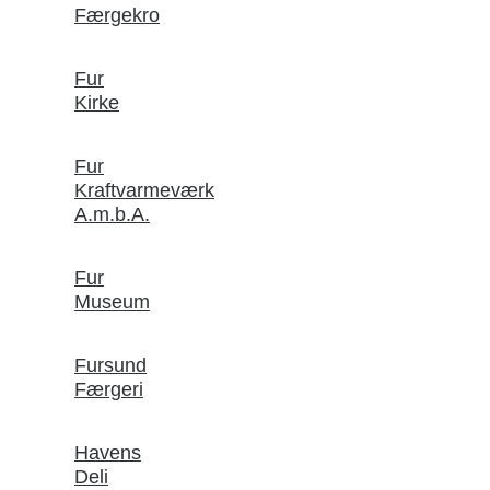
Færgekro
Fur
Kirke
Fur
Kraftvarmeværk
A.m.b.A.
Fur
Museum
Fursund
Færgeri
Havens
Deli