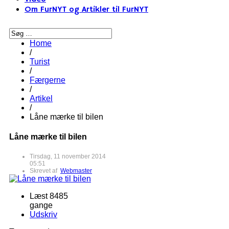
Om FurNYT og Artikler til FurNYT
Home
/
Turist
/
Færgerne
/
Artikel
/
Låne mærke til bilen
Låne mærke til bilen
Tirsdag, 11 november 2014
05:51
Skrevet af
Webmaster
Læst 8485
gange
Udskriv