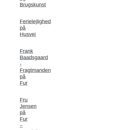
Brugskunst
Ferielejlighed
på
Husvej
Frank
Baadsgaard
-
Fragtmanden
på
Fur
Fru
Jensen
på
Fur
–