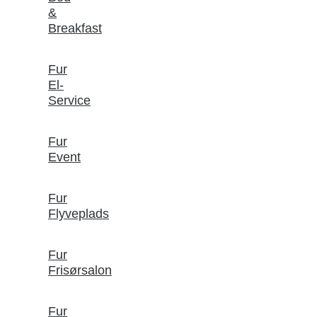
&
Breakfast
Fur
El-
Service
Fur
Event
Fur
Flyveplads
Fur
Frisørsalon
Fur