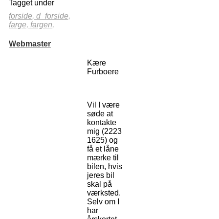
Tagget under
forside,
d_forside,
farge,
fargen,
Webmaster
Kære
Furboere
Vil I være
søde at
kontakte
mig (2223
1625) og
få et låne
mærke til
bilen, hvis
jeres bil
skal på
værksted.
Selv om I
har