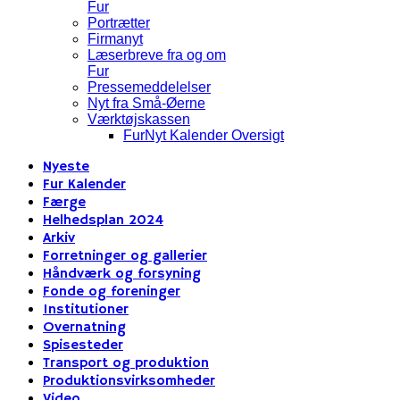
Fur
Portrætter
Firmanyt
Læserbreve fra og om
Fur
Pressemeddelelser
Nyt fra Små-Øerne
Værktøjskassen
FurNyt Kalender Oversigt
Nyeste
Fur Kalender
Færge
Helhedsplan 2024
Arkiv
Forretninger og gallerier
Håndværk og forsyning
Fonde og foreninger
Institutioner
Overnatning
Spisesteder
Transport og produktion
Produktionsvirksomheder
Video