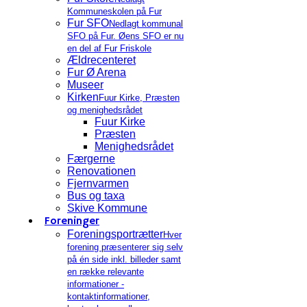
Kommuneskolen på Fur
Fur SFO
Nedlagt kommunal
SFO på Fur. Øens SFO er nu
en del af Fur Friskole
Ældrecenteret
Fur Ø Arena
Museer
Kirken
Fuur Kirke, Præsten
og menighedsrådet
Fuur Kirke
Præsten
Menighedsrådet
Færgerne
Renovationen
Fjernvarmen
Bus og taxa
Skive Kommune
Foreninger
Foreningsportrætter
Hver
forening præsenterer sig selv
på én side inkl. billeder samt
en række relevante
informationer -
kontaktinformationer,