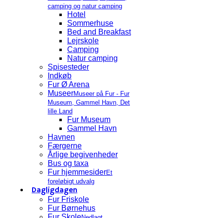
camping og natur camping
Hotel
Sommerhuse
Bed and Breakfast
Lejrskole
Camping
Natur camping
Spisesteder
Indkøb
Fur Ø Arena
Museer
Museer på Fur - Fur
Museum, Gammel Havn, Det
lille Land
Fur Museum
Gammel Havn
Havnen
Færgerne
Årlige begivenheder
Bus og taxa
Fur hjemmesider
Et
foreløbigt udvalg
Dagligdagen
Fur Friskole
Fur Børnehus
Fur Skole
Nedlagt