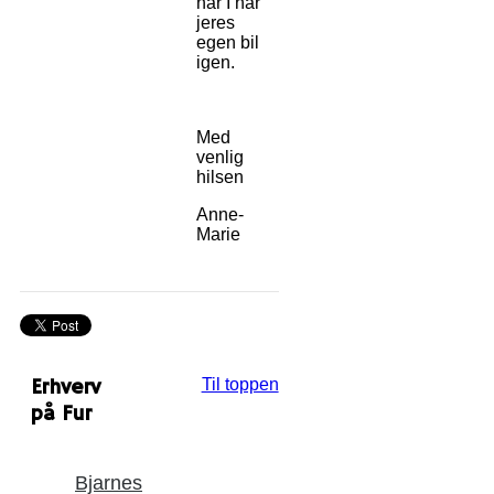
når I har
jeres
egen bil
igen.
Med
venlig
hilsen
Anne-
Marie
Erhverv
Til toppen
på Fur
Bjarnes