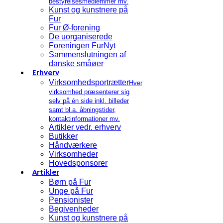
bestyrelsesmedlemmer mv.
Kunst og kunstnere på
Fur
Fur Ø-forening
De uorganiserede
Foreningen FurNyt
Sammenslutningen af
danske småøer
Erhverv
Virksomhedsportrætter
Hver
virksomhed præsenterer sig
selv på én side inkl. billeder
samt bl.a. åbningstider,
kontaktinformationer mv.
Artikler vedr. erhverv
Butikker
Håndværkere
Virksomheder
Hovedsponsorer
Artikler
Børn på Fur
Unge på Fur
Pensionister
Begivenheder
Kunst og kunstnere på