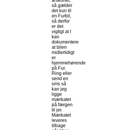
årskortet,
så gælder
det kun til
en Furbil,
så derfor
er det
vigtigt at I
kan
dokumentere
at bilen
midlertidigt
er
hjemmehørende
på Fur.
Ring eller
send en
sms så
kan jeg
ligge
mærkatet
på færgen
til jer.
Mærkatet
leveres
tilbage