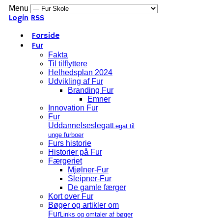
Menu
Login
RSS
Forside
Fur
Fakta
Til tilflyttere
Helhedsplan 2024
Udvikling af Fur
Branding Fur
Emner
Innovation Fur
Fur
Uddannelseslegat
Legat til
unge furboer
Furs historie
Historier på Fur
Færgeriet
Mjølner-Fur
Sleipner-Fur
De gamle færger
Kort over Fur
Bøger og artikler om
Fur
Links og omtaler af bøger