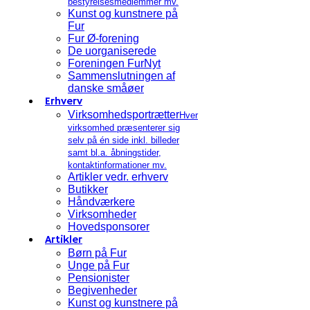
bestyrelsesmedlemmer mv.
Kunst og kunstnere på
Fur
Fur Ø-forening
De uorganiserede
Foreningen FurNyt
Sammenslutningen af
danske småøer
Erhverv
Virksomhedsportrætter
Hver
virksomhed præsenterer sig
selv på én side inkl. billeder
samt bl.a. åbningstider,
kontaktinformationer mv.
Artikler vedr. erhverv
Butikker
Håndværkere
Virksomheder
Hovedsponsorer
Artikler
Børn på Fur
Unge på Fur
Pensionister
Begivenheder
Kunst og kunstnere på