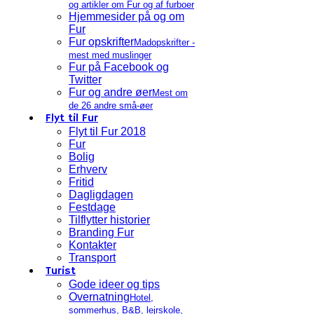
og artikler om Fur og af furboer
Hjemmesider på og om
Fur
Fur opskrifter
Madopskrifter -
mest med muslinger
Fur på Facebook og
Twitter
Fur og andre øer
Mest om
de 26 andre små-øer
Flyt til Fur
Flyt til Fur 2018
Fur
Bolig
Erhverv
Fritid
Dagligdagen
Festdage
Tilflytter historier
Branding Fur
Kontakter
Transport
Turist
Gode ideer og tips
Overnatning
Hotel,
sommerhus, B&B, lejrskole,