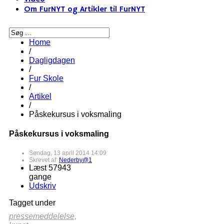
Om FurNYT og Artikler til FurNYT
Home
/
Dagligdagen
/
Fur Skole
/
Artikel
/
Påskekursus i voksmaling
Påskekursus i voksmaling
Søndag, 13 april 2014 14:09
Skrevet af
Nederby@1
Læst 57943
gange
Udskriv
Tagget under
pressemeddelelse,