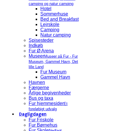
camping og natur camping
Hotel
Sommerhuse
Bed and Breakfast
Lejrskole
Camping
Natur camping
Spisesteder
Indkøb
Fur Ø Arena
Museer
Museer på Fur - Fur
Museum, Gammel Havn, Det
lille Land
Fur Museum
Gammel Havn
Havnen
Færgerne
Årlige begivenheder
Bus og taxa
Fur hjemmesider
Et
foreløbigt udvalg
Dagligdagen
Fur Friskole
Fur Børnehus
Fur Skole
Nedlagt