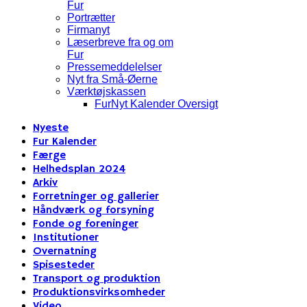
Fur
Portrætter
Firmanyt
Læserbreve fra og om
Fur
Pressemeddelelser
Nyt fra Små-Øerne
Værktøjskassen
FurNyt Kalender Oversigt
Nyeste
Fur Kalender
Færge
Helhedsplan 2024
Arkiv
Forretninger og gallerier
Håndværk og forsyning
Fonde og foreninger
Institutioner
Overnatning
Spisesteder
Transport og produktion
Produktionsvirksomheder
Video