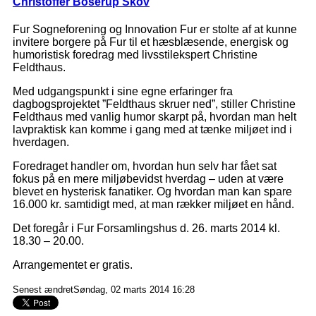
Christoffer Boserup Skov
Fur Sogneforening og Innovation Fur er stolte af at kunne
invitere borgere på Fur til et hæsblæsende, energisk og
humoristisk foredrag med livsstilekspert Christine
Feldthaus.
Med udgangspunkt i sine egne erfaringer fra
dagbogsprojektet ”Feldthaus skruer ned”, stiller Christine
Feldthaus med vanlig humor skarpt på, hvordan man helt
lavpraktisk kan komme i gang med at tænke miljøet ind i
hverdagen.
Foredraget handler om, hvordan hun selv har fået sat
fokus på en mere miljøbevidst hverdag – uden at være
blevet en hysterisk fanatiker. Og hvordan man kan spare
16.000 kr. samtidigt med, at man rækker miljøet en hånd.
Det foregår i Fur Forsamlingshus d. 26. marts 2014 kl.
18.30 – 20.00.
Arrangementet er gratis.
Senest ændretSøndag, 02 marts 2014 16:28