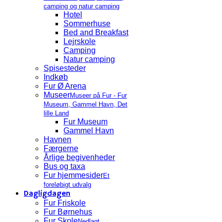
camping og natur camping
Hotel
Sommerhuse
Bed and Breakfast
Lejrskole
Camping
Natur camping
Spisesteder
Indkøb
Fur Ø Arena
Museer
Museer på Fur - Fur
Museum, Gammel Havn, Det
lille Land
Fur Museum
Gammel Havn
Havnen
Færgerne
Årlige begivenheder
Bus og taxa
Fur hjemmesider
Et
foreløbigt udvalg
Dagligdagen
Fur Friskole
Fur Børnehus
Fur Skole
Nedlagt