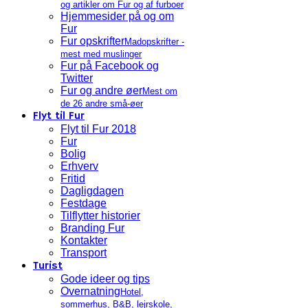
og artikler om Fur og af furboer
Hjemmesider på og om
Fur
Fur opskrifter
Madopskrifter -
mest med muslinger
Fur på Facebook og
Twitter
Fur og andre øer
Mest om
de 26 andre små-øer
Flyt til Fur
Flyt til Fur 2018
Fur
Bolig
Erhverv
Fritid
Dagligdagen
Festdage
Tilflytter historier
Branding Fur
Kontakter
Transport
Turist
Gode ideer og tips
Overnatning
Hotel,
sommerhus, B&B, lejrskole,