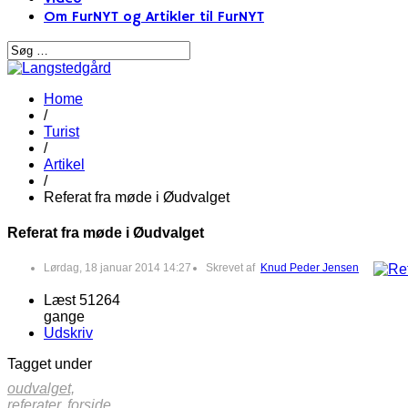
Om FurNYT og Artikler til FurNYT
Home
/
Turist
/
Artikel
/
Referat fra møde i Øudvalget
Referat fra møde i Øudvalget
Lørdag, 18 januar 2014 14:27
Skrevet af
Knud Peder Jensen
Læst 51264
gange
Udskriv
Tagget under
oudvalget,
referater,
forside,