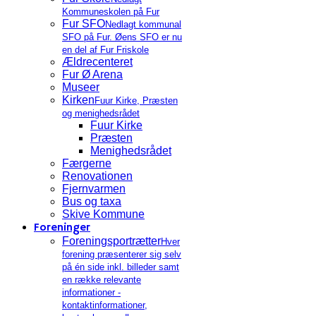
Kommuneskolen på Fur
Fur SFO
Nedlagt kommunal
SFO på Fur. Øens SFO er nu
en del af Fur Friskole
Ældrecenteret
Fur Ø Arena
Museer
Kirken
Fuur Kirke, Præsten
og menighedsrådet
Fuur Kirke
Præsten
Menighedsrådet
Færgerne
Renovationen
Fjernvarmen
Bus og taxa
Skive Kommune
Foreninger
Foreningsportrætter
Hver
forening præsenterer sig selv
på én side inkl. billeder samt
en række relevante
informationer -
kontaktinformationer,