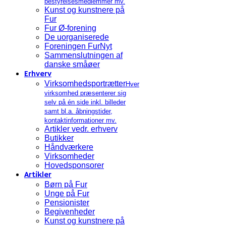
bestyrelsesmedlemmer mv.
Kunst og kunstnere på
Fur
Fur Ø-forening
De uorganiserede
Foreningen FurNyt
Sammenslutningen af
danske småøer
Erhverv
Virksomhedsportrætter
Hver
virksomhed præsenterer sig
selv på én side inkl. billeder
samt bl.a. åbningstider,
kontaktinformationer mv.
Artikler vedr. erhverv
Butikker
Håndværkere
Virksomheder
Hovedsponsorer
Artikler
Børn på Fur
Unge på Fur
Pensionister
Begivenheder
Kunst og kunstnere på