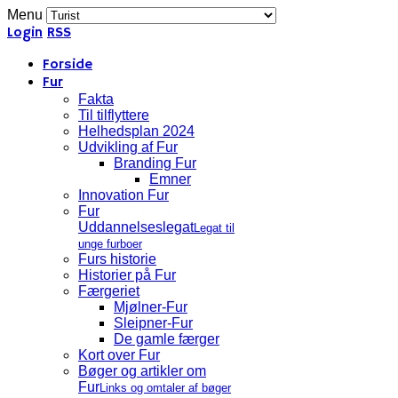
Menu
Login
RSS
Forside
Fur
Fakta
Til tilflyttere
Helhedsplan 2024
Udvikling af Fur
Branding Fur
Emner
Innovation Fur
Fur
Uddannelseslegat
Legat til
unge furboer
Furs historie
Historier på Fur
Færgeriet
Mjølner-Fur
Sleipner-Fur
De gamle færger
Kort over Fur
Bøger og artikler om
Fur
Links og omtaler af bøger