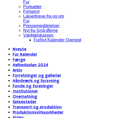
Fur
Portrætter
Firmanyt
Læserbreve fra og om
Fur
Pressemeddelelser
Nyt fra Små-Øerne
Værktøjskassen
FurNyt Kalender Oversigt
Nyeste
Fur Kalender
Færge
Helhedsplan 2024
Arkiv
Forretninger og gallerier
Håndværk og forsyning
Fonde og foreninger
Institutioner
Overnatning
Spisesteder
Transport og produktion
Produktionsvirksomheder
Video