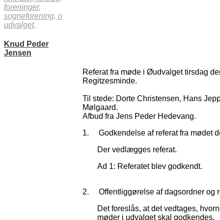
foreninger,
sogneforening,
o
udvalget,
Knud Peder
Jensen
Referat fra møde i Øudvalget tirsdag d
Regitzesminde.
Til stede: Dorte Christensen, Hans Jep
Mølgaard.
Afbud fra Jens Peder Hedevang.
1. Godkendelse af referat fra mødet d
Der vedlægges referat.
Ad 1: Referatet blev godkendt.
2. Offentliggørelse af dagsordner og r
Det foreslås, at det vedtages, hvornå
møder i udvalget skal godkendes.