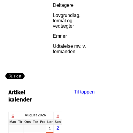
Deltagere
Lovgrundlag,
formål og
vedtægter
Emner
Udtalelse mv. v.
formanden
Artikel
Til toppen
kalender
«
»
August 2026
Man
Tir
Ons
Tor
Fre
Lør
Søn
2
1