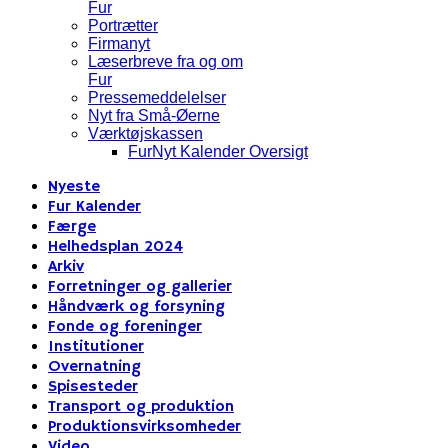
Fur
Portrætter
Firmanyt
Læserbreve fra og om
Fur
Pressemeddelelser
Nyt fra Små-Øerne
Værktøjskassen
FurNyt Kalender Oversigt
Nyeste
Fur Kalender
Færge
Helhedsplan 2024
Arkiv
Forretninger og gallerier
Håndværk og forsyning
Fonde og foreninger
Institutioner
Overnatning
Spisesteder
Transport og produktion
Produktionsvirksomheder
Video