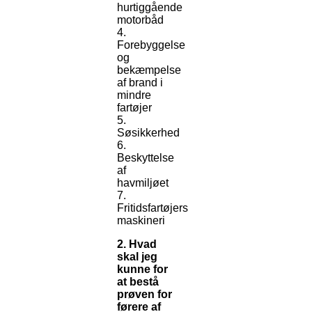
hurtiggående
motorbåd
4.
Forebyggelse
og
bekæmpelse
af brand i
mindre
fartøjer
5.
Søsikkerhed
6.
Beskyttelse
af
havmiljøet
7.
Fritidsfartøjers
maskineri
2. Hvad
skal jeg
kunne for
at bestå
prøven for
førere af