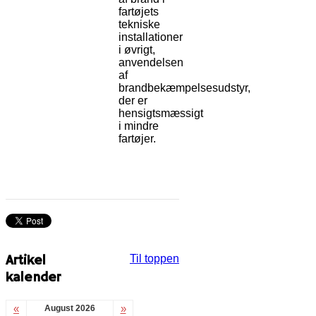
fartøjets
tekniske
installationer
i øvrigt,
anvendelsen
af
brandbekæmpelsesudstyr,
der er
hensigtsmæssigt
i mindre
fartøjer.
Artikel
Til toppen
kalender
«
»
August 2026