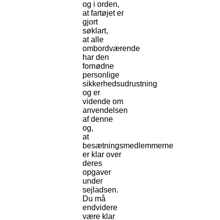
og i orden,
at fartøjet er
gjort
søklart,
at alle
ombordværende
har den
fornødne
personlige
sikkerhedsudrustning
og er
vidende om
anvendelsen
af denne
og,
at
besætningsmedlemmerne
er klar over
deres
opgaver
under
sejladsen.
Du må
endvidere
være klar