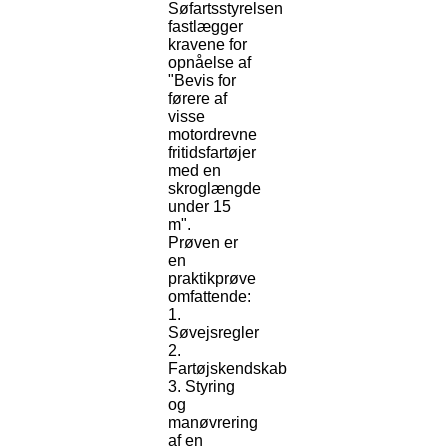
Søfartsstyrelsen
fastlægger
kravene for
opnåelse af
"Bevis for
førere af
visse
motordrevne
fritidsfartøjer
med en
skroglængde
under 15
m".
Prøven er
en
praktikprøve
omfattende:
1.
Søvejsregler
2.
Fartøjskendskab
3. Styring
og
manøvrering
af en