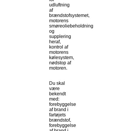
udluftning
af
brændstofsystemet,
motorens
smøreoliebeholdning
og
supplering
heraf,
kontrol af
motorens
kølesystem,
nødstop af
motoren.
Du skal
være
bekendt
med:
forebyggelse
af brand i
fartøjets
brændstof,
forebyggelse
af brand i