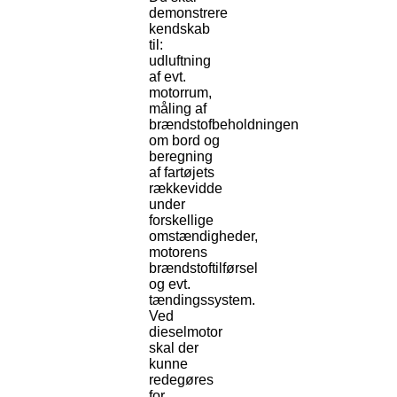
demonstrere
kendskab
til:
udluftning
af evt.
motorrum,
måling af
brændstofbeholdningen
om bord og
beregning
af fartøjets
rækkevidde
under
forskellige
omstændigheder,
motorens
brændstoftilførsel
og evt.
tændingssystem.
Ved
dieselmotor
skal der
kunne
redegøres
for