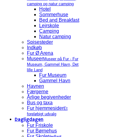
camping og natur camping
Hotel
Sommerhuse
Bed and Breakfast
Lejrskole
Camping
Natur camping
Spisesteder
Indkøb
Fur Ø Arena
Museer
Museer på Fur - Fur
Museum, Gammel Havn, Det
lille Land
Fur Museum
Gammel Havn
Havnen
Færgerne
Årlige begivenheder
Bus og taxa
Fur hjemmesider
Et
foreløbigt udvalg
Dagligdagen
Fur Friskole
Fur Børnehus
Fur Skole
Nedlagt