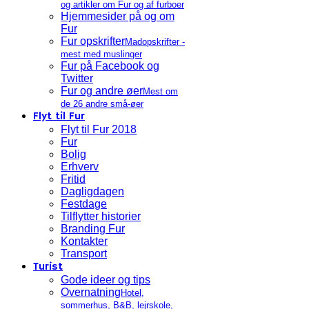
og artikler om Fur og af furboer
Hjemmesider på og om
Fur
Fur opskrifter
Madopskrifter -
mest med muslinger
Fur på Facebook og
Twitter
Fur og andre øer
Mest om
de 26 andre små-øer
Flyt til Fur
Flyt til Fur 2018
Fur
Bolig
Erhverv
Fritid
Dagligdagen
Festdage
Tilflytter historier
Branding Fur
Kontakter
Transport
Turist
Gode ideer og tips
Overnatning
Hotel,
sommerhus, B&B, lejrskole,