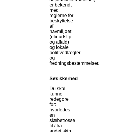
er bekendt
med
reglerne for
beskyttelse
af
havmiljøet
(olieudslip
og affald)
og lokale
politivedtægter
og
fredningsbestemmelser.
Søsikkerhed
Du skal
kunne
redegøre
for:
hvorledes
en
slæbetrosse
til / fra
andet skib