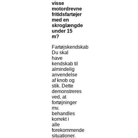
visse
motordrevne
fritidsfartøjer
med en
skroglængde
under 15
m?
Fartøjskendskab
Du skal
have
kendskab til
almindelig
anvendelse
af knob og
stik. Dette
demonstreres
ved, at
fortøjninger
mv.
behandles
korrekt i
alle
forekommende
situationer.