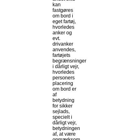
kan
fastgøres
om bord i
eget fartøj,
hvorledes
anker og
evt.
drivanker
anvendes,
fartøjets
begrænsninger
i dårligt vejr,
hvorledes
personers
placering
om bord er
af
betydning
for sikker
sejlads,
specielt i
dårligt vejr,
betydningen
af, at være
opmærksom