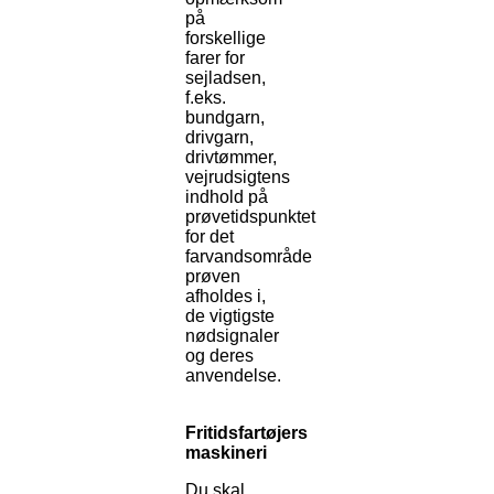
på
forskellige
farer for
sejladsen,
f.eks.
bundgarn,
drivgarn,
drivtømmer,
vejrudsigtens
indhold på
prøvetidspunktet
for det
farvandsområde
prøven
afholdes i,
de vigtigste
nødsignaler
og deres
anvendelse.
Fritidsfartøjers
maskineri
Du skal