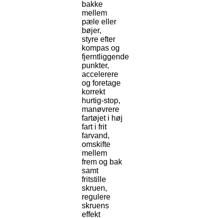
bakke
mellem
pæle eller
bøjer,
styre efter
kompas og
fjerntliggende
punkter,
accelerere
og foretage
korrekt
hurtig-stop,
manøvrere
fartøjet i høj
fart i frit
farvand,
omskifte
mellem
frem og bak
samt
fritstille
skruen,
regulere
skruens
effekt