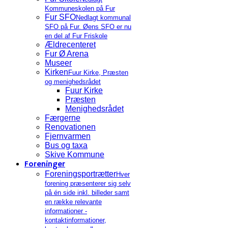
Kommuneskolen på Fur
Fur SFO
Nedlagt kommunal
SFO på Fur. Øens SFO er nu
en del af Fur Friskole
Ældrecenteret
Fur Ø Arena
Museer
Kirken
Fuur Kirke, Præsten
og menighedsrådet
Fuur Kirke
Præsten
Menighedsrådet
Færgerne
Renovationen
Fjernvarmen
Bus og taxa
Skive Kommune
Foreninger
Foreningsportrætter
Hver
forening præsenterer sig selv
på én side inkl. billeder samt
en række relevante
informationer -
kontaktinformationer,