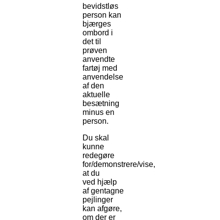
bevidstløs
person kan
bjærges
ombord i
det til
prøven
anvendte
fartøj med
anvendelse
af den
aktuelle
besætning
minus en
person.
Du skal
kunne
redegøre
for/demonstrere/vise,
at du
ved hjælp
af gentagne
pejlinger
kan afgøre,
om der er