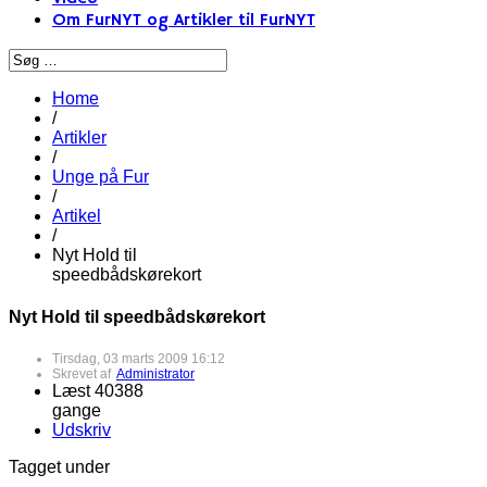
Om FurNYT og Artikler til FurNYT
Home
/
Artikler
/
Unge på Fur
/
Artikel
/
Nyt Hold til
speedbådskørekort
Nyt Hold til speedbådskørekort
Tirsdag, 03 marts 2009 16:12
Skrevet af
Administrator
Læst 40388
gange
Udskriv
Tagget under