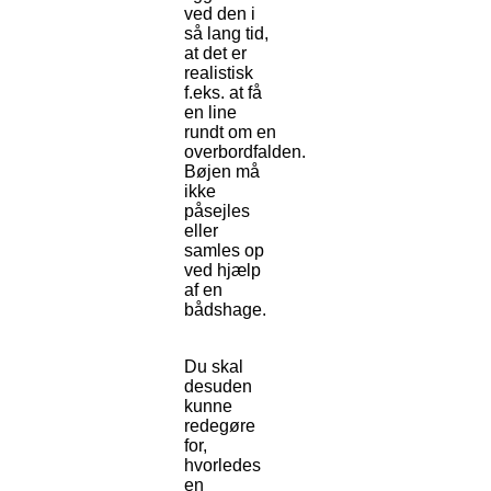
ved den i
så lang tid,
at det er
realistisk
f.eks. at få
en line
rundt om en
overbordfalden.
Bøjen må
ikke
påsejles
eller
samles op
ved hjælp
af en
bådshage.
Du skal
desuden
kunne
redegøre
for,
hvorledes
en