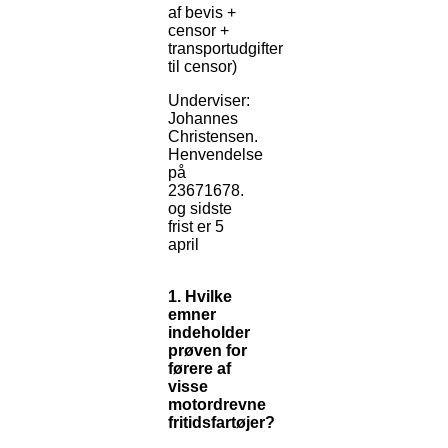
af bevis +
censor +
transportudgifter
til censor)
Underviser:
Johannes
Christensen.
Henvendelse
på
23671678.
og sidste
frist er 5
april
1. Hvilke
emner
indeholder
prøven for
førere af
visse
motordrevne
fritidsfartøjer?