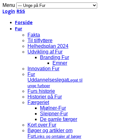
Menu
Login
RSS
Forside
Fur
Fakta
Til tilflyttere
Helhedsplan 2024
Udvikling af Fur
Branding Fur
Emner
Innovation Fur
Fur
Uddannelseslegat
Legat til
unge furboer
Furs historie
Historier på Fur
Færgeriet
Mjølner-Fur
Sleipner-Fur
De gamle færger
Kort over Fur
Bøger og artikler om
Fur
Links og omtaler af bøger