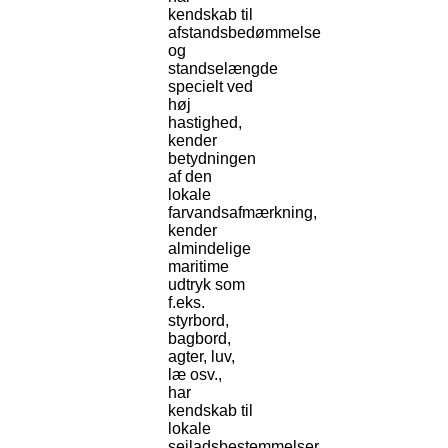
kendskab til
afstandsbedømmelse
og
standselængde
specielt ved
høj
hastighed,
kender
betydningen
af den
lokale
farvandsafmærkning,
kender
almindelige
maritime
udtryk som
f.eks.
styrbord,
bagbord,
agter, luv,
læ osv.,
har
kendskab til
lokale
sejladsbestemmelser,