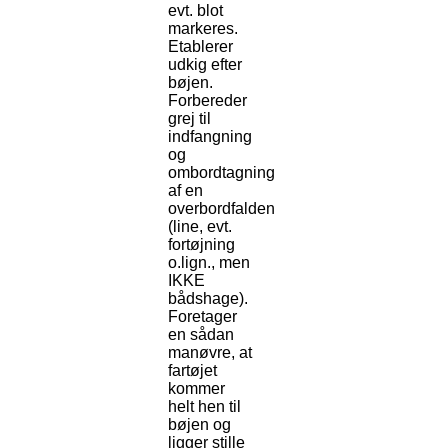
evt. blot
markeres.
Etablerer
udkig efter
bøjen.
Forbereder
grej til
indfangning
og
ombordtagning
af en
overbordfalden
(line, evt.
fortøjning
o.lign., men
IKKE
bådshage).
Foretager
en sådan
manøvre, at
fartøjet
kommer
helt hen til
bøjen og
ligger stille