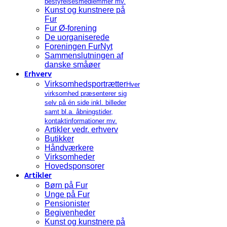
bestyrelsesmedlemmer mv.
Kunst og kunstnere på
Fur
Fur Ø-forening
De uorganiserede
Foreningen FurNyt
Sammenslutningen af
danske småøer
Erhverv
Virksomhedsportrætter
Hver
virksomhed præsenterer sig
selv på én side inkl. billeder
samt bl.a. åbningstider,
kontaktinformationer mv.
Artikler vedr. erhverv
Butikker
Håndværkere
Virksomheder
Hovedsponsorer
Artikler
Børn på Fur
Unge på Fur
Pensionister
Begivenheder
Kunst og kunstnere på