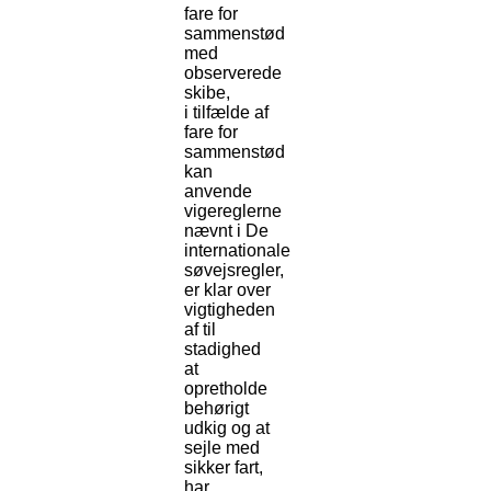
fare for
sammenstød
med
observerede
skibe,
i tilfælde af
fare for
sammenstød
kan
anvende
vigereglerne
nævnt i De
internationale
søvejsregler,
er klar over
vigtigheden
af til
stadighed
at
opretholde
behørigt
udkig og at
sejle med
sikker fart,
har