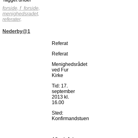
forside,
f_forside,
menighedsradet,
referater,
Nederby@1
Referat
Referat
Menighedsrådet
ved Fur
Kirke
Tid: 17.
september
2013 kl.
16.00
Sted:
Konfirmandstuen