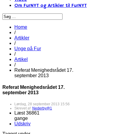
Om FurNYT og Artikler til FurNYT
Home
/
Artikler
/
Unge på Fur
/
Artikel
/
Referat Menighedsrådet 17.
september 2013
Referat Menighedsrådet 17.
september 2013
Lørdag, 28 september 2013 15:56
Skrevet af
Nederby@1
Læst 36861
gange
Udskriv
Tagget under