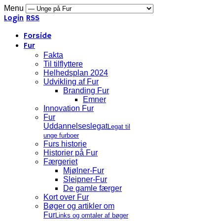
Menu
Login
RSS
Forside
Fur
Fakta
Til tilflyttere
Helhedsplan 2024
Udvikling af Fur
Branding Fur
Emner
Innovation Fur
Fur
Uddannelseslegat
Legat til
unge furboer
Furs historie
Historier på Fur
Færgeriet
Mjølner-Fur
Sleipner-Fur
De gamle færger
Kort over Fur
Bøger og artikler om
Fur
Links og omtaler af bøger