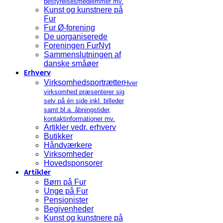
bestyrelsesmedlemmer mv.
Kunst og kunstnere på
Fur
Fur Ø-forening
De uorganiserede
Foreningen FurNyt
Sammenslutningen af
danske småøer
Erhverv
Virksomhedsportrætter
Hver
virksomhed præsenterer sig
selv på én side inkl. billeder
samt bl.a. åbningstider,
kontaktinformationer mv.
Artikler vedr. erhverv
Butikker
Håndværkere
Virksomheder
Hovedsponsorer
Artikler
Børn på Fur
Unge på Fur
Pensionister
Begivenheder
Kunst og kunstnere på