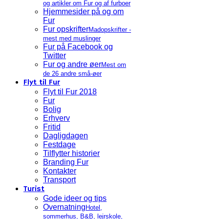
og artikler om Fur og af furboer
Hjemmesider på og om
Fur
Fur opskrifter
Madopskrifter -
mest med muslinger
Fur på Facebook og
Twitter
Fur og andre øer
Mest om
de 26 andre små-øer
Flyt til Fur
Flyt til Fur 2018
Fur
Bolig
Erhverv
Fritid
Dagligdagen
Festdage
Tilflytter historier
Branding Fur
Kontakter
Transport
Turist
Gode ideer og tips
Overnatning
Hotel,
sommerhus, B&B, lejrskole,