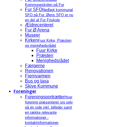
Kommuneskolen på Fur
Fur SFO
Nedlagt kommunal
SFO på Fur. Øens SFO er nu
en del af Fur Friskole
Ældrecenteret
Fur Ø Arena
Museer
Kirken
Fuur Kirke, Præsten
og menighedsrådet
Fuur Kirke
Præsten
Menighedsrådet
Færgerne
Renovationen
Fjernvarmen
Bus og taxa
Skive Kommune
Foreninger
Foreningsportrætter
Hver
forening præsenterer sig selv
på én side inkl. billeder samt
en række relevante
informationer -
kontaktinformationer,