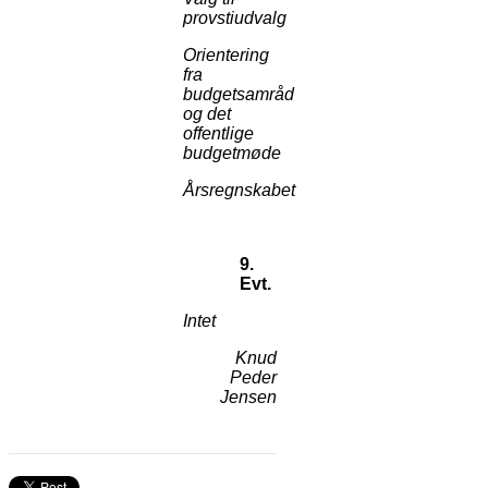
provstiudvalg
Orientering
fra
budgetsamråd
og det
offentlige
budgetmøde
Årsregnskabet
9.
Evt.
Intet
Knud
Peder
Jensen