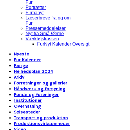
Fur
Portrætter
Firmanyt
Læserbreve fra og om
Fur
Pressemeddelelser
Nyt fra Små-Øerne
Værktøjskassen
FurNyt Kalender Oversigt
Nyeste
Fur Kalender
Færge
Helhedsplan 2024
Arkiv
Forretninger og gallerier
Håndværk og forsyning
Fonde og foreninger
Institutioner
Overnatning
Spisesteder
Transport og produktion
Produktionsvirksomheder
Video