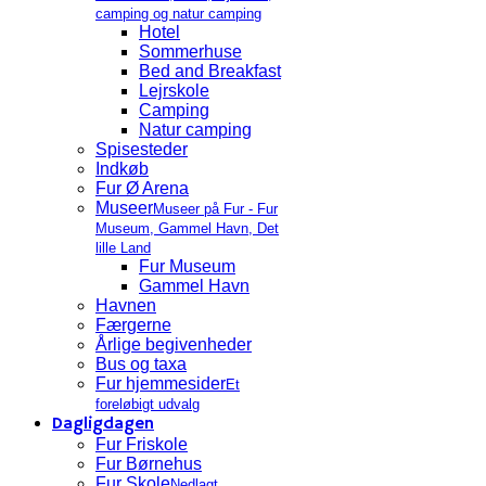
camping og natur camping
Hotel
Sommerhuse
Bed and Breakfast
Lejrskole
Camping
Natur camping
Spisesteder
Indkøb
Fur Ø Arena
Museer
Museer på Fur - Fur
Museum, Gammel Havn, Det
lille Land
Fur Museum
Gammel Havn
Havnen
Færgerne
Årlige begivenheder
Bus og taxa
Fur hjemmesider
Et
foreløbigt udvalg
Dagligdagen
Fur Friskole
Fur Børnehus
Fur Skole
Nedlagt