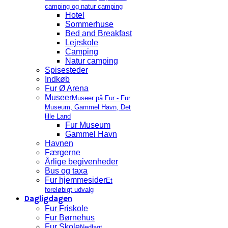
camping og natur camping
Hotel
Sommerhuse
Bed and Breakfast
Lejrskole
Camping
Natur camping
Spisesteder
Indkøb
Fur Ø Arena
Museer
Museer på Fur - Fur
Museum, Gammel Havn, Det
lille Land
Fur Museum
Gammel Havn
Havnen
Færgerne
Årlige begivenheder
Bus og taxa
Fur hjemmesider
Et
foreløbigt udvalg
Dagligdagen
Fur Friskole
Fur Børnehus
Fur Skole
Nedlagt