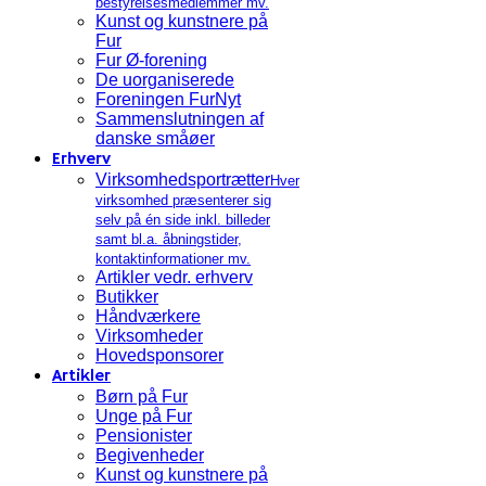
bestyrelsesmedlemmer mv.
Kunst og kunstnere på
Fur
Fur Ø-forening
De uorganiserede
Foreningen FurNyt
Sammenslutningen af
danske småøer
Erhverv
Virksomhedsportrætter
Hver
virksomhed præsenterer sig
selv på én side inkl. billeder
samt bl.a. åbningstider,
kontaktinformationer mv.
Artikler vedr. erhverv
Butikker
Håndværkere
Virksomheder
Hovedsponsorer
Artikler
Børn på Fur
Unge på Fur
Pensionister
Begivenheder
Kunst og kunstnere på