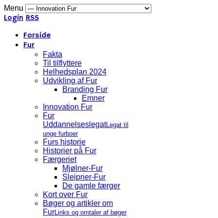
Menu
Login
RSS
Forside
Fur
Fakta
Til tilflyttere
Helhedsplan 2024
Udvikling af Fur
Branding Fur
Emner
Innovation Fur
Fur
Uddannelseslegat
Legat til
unge furboer
Furs historie
Historier på Fur
Færgeriet
Mjølner-Fur
Sleipner-Fur
De gamle færger
Kort over Fur
Bøger og artikler om
Fur
Links og omtaler af bøger