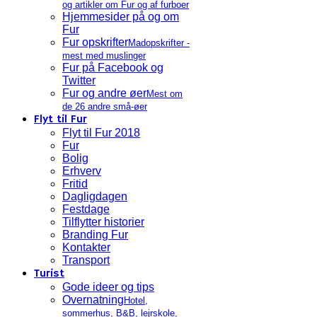
og artikler om Fur og af furboer
Hjemmesider på og om
Fur
Fur opskrifter
Madopskrifter -
mest med muslinger
Fur på Facebook og
Twitter
Fur og andre øer
Mest om
de 26 andre små-øer
Flyt til Fur
Flyt til Fur 2018
Fur
Bolig
Erhverv
Fritid
Dagligdagen
Festdage
Tilflytter historier
Branding Fur
Kontakter
Transport
Turist
Gode ideer og tips
Overnatning
Hotel,
sommerhus, B&B, lejrskole,