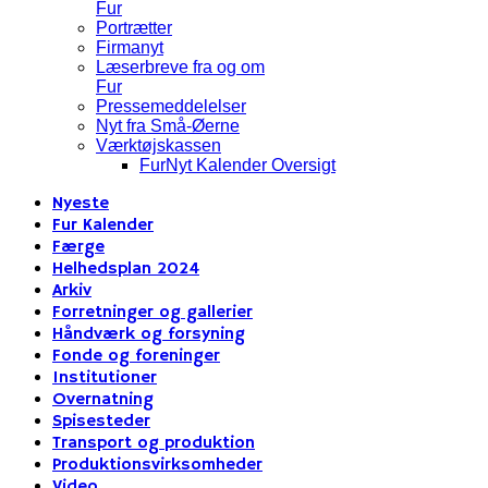
Fur
Portrætter
Firmanyt
Læserbreve fra og om
Fur
Pressemeddelelser
Nyt fra Små-Øerne
Værktøjskassen
FurNyt Kalender Oversigt
Nyeste
Fur Kalender
Færge
Helhedsplan 2024
Arkiv
Forretninger og gallerier
Håndværk og forsyning
Fonde og foreninger
Institutioner
Overnatning
Spisesteder
Transport og produktion
Produktionsvirksomheder
Video