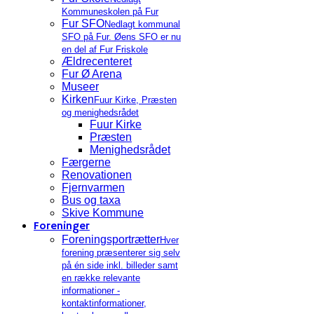
Kommuneskolen på Fur
Fur SFO
Nedlagt kommunal
SFO på Fur. Øens SFO er nu
en del af Fur Friskole
Ældrecenteret
Fur Ø Arena
Museer
Kirken
Fuur Kirke, Præsten
og menighedsrådet
Fuur Kirke
Præsten
Menighedsrådet
Færgerne
Renovationen
Fjernvarmen
Bus og taxa
Skive Kommune
Foreninger
Foreningsportrætter
Hver
forening præsenterer sig selv
på én side inkl. billeder samt
en række relevante
informationer -
kontaktinformationer,