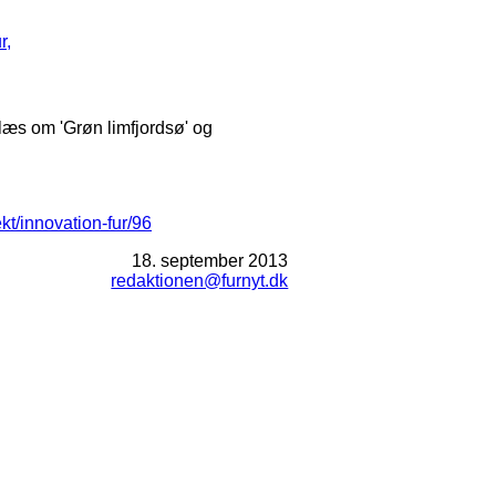
r,
 læs om 'Grøn limfjordsø' og
ekt/innovation-fur/96
18. september 2013
redaktionen@furnyt.dk