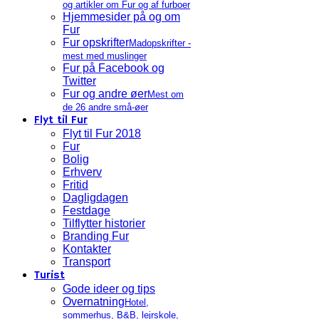
og artikler om Fur og af furboer
Hjemmesider på og om
Fur
Fur opskrifter
Madopskrifter -
mest med muslinger
Fur på Facebook og
Twitter
Fur og andre øer
Mest om
de 26 andre små-øer
Flyt til Fur
Flyt til Fur 2018
Fur
Bolig
Erhverv
Fritid
Dagligdagen
Festdage
Tilflytter historier
Branding Fur
Kontakter
Transport
Turist
Gode ideer og tips
Overnatning
Hotel,
sommerhus, B&B, lejrskole,