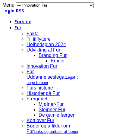
Menu
Login
RSS
Forside
Fur
Fakta
Til tilflyttere
Helhedsplan 2024
Udvikling af Fur
Branding Fur
Emner
Innovation Fur
Fur
Uddannelseslegat
Legat til
unge furboer
Furs historie
Historier på Fur
Færgeriet
Mjølner-Fur
Sleipner-Fur
De gamle færger
Kort over Fur
Bøger og artikler om
Fur
Links og omtaler af bøger