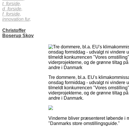
t_forside,
d_forside,
f_forside,
innovation fur,
Christoffer
Boserup Skov
Tre dommere, bl.a. EU's klimakommi
onsdag formiddag - udvalgt ni vindere ud
tilmeldt konkurrencen "Vores omstilling".
viderprojekterne, og de grønne tiltag på
andre i Danmark
Tre dommere, bl.a. EU's klimakommiss
onsdag formiddag - udvalgt ni vindere ud
tilmeldt konkurrencen "Vores omstilling".
viderprojekterne, og de grønne tiltag på
andre i Danmark.
Vinderne bliver præsenteret løbende i 
"Danmarks store omstillingsguide."