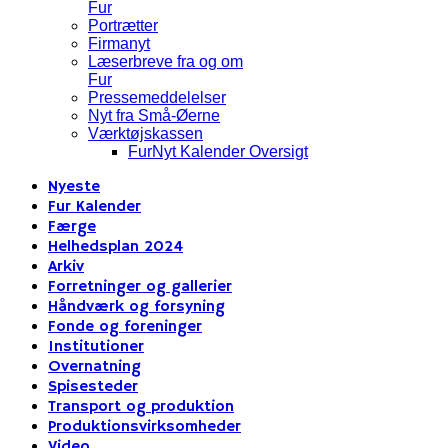
Fur
Portrætter
Firmanyt
Læserbreve fra og om
Fur
Pressemeddelelser
Nyt fra Små-Øerne
Værktøjskassen
FurNyt Kalender Oversigt
Nyeste
Fur Kalender
Færge
Helhedsplan 2024
Arkiv
Forretninger og gallerier
Håndværk og forsyning
Fonde og foreninger
Institutioner
Overnatning
Spisesteder
Transport og produktion
Produktionsvirksomheder
Video