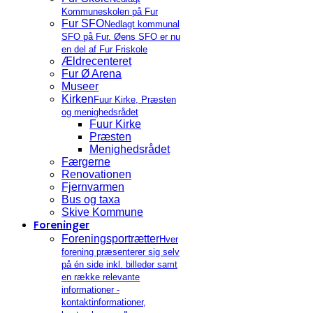
Kommuneskolen på Fur
Fur SFO
Nedlagt kommunal
SFO på Fur. Øens SFO er nu
en del af Fur Friskole
Ældrecenteret
Fur Ø Arena
Museer
Kirken
Fuur Kirke, Præsten
og menighedsrådet
Fuur Kirke
Præsten
Menighedsrådet
Færgerne
Renovationen
Fjernvarmen
Bus og taxa
Skive Kommune
Foreninger
Foreningsportrætter
Hver
forening præsenterer sig selv
på én side inkl. billeder samt
en række relevante
informationer -
kontaktinformationer,