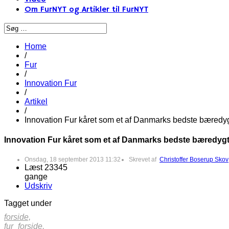
Om FurNYT og Artikler til FurNYT
Home
/
Fur
/
Innovation Fur
/
Artikel
/
Innovation Fur kåret som et af Danmarks bedste bæredygt
Innovation Fur kåret som et af Danmarks bedste bæredygti
Onsdag, 18 september 2013 11:32
Skrevet af
Christoffer Boserup Skov
Læst 23345
gange
Udskriv
Tagget under
forside,
fur_forside,