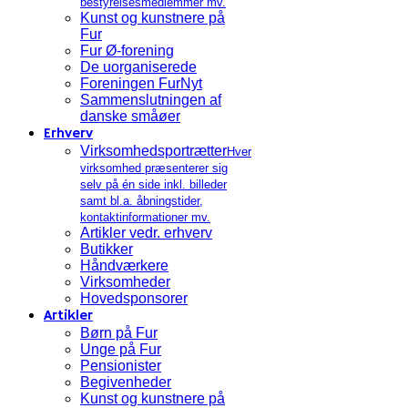
bestyrelsesmedlemmer mv.
Kunst og kunstnere på
Fur
Fur Ø-forening
De uorganiserede
Foreningen FurNyt
Sammenslutningen af
danske småøer
Erhverv
Virksomhedsportrætter
Hver
virksomhed præsenterer sig
selv på én side inkl. billeder
samt bl.a. åbningstider,
kontaktinformationer mv.
Artikler vedr. erhverv
Butikker
Håndværkere
Virksomheder
Hovedsponsorer
Artikler
Børn på Fur
Unge på Fur
Pensionister
Begivenheder
Kunst og kunstnere på