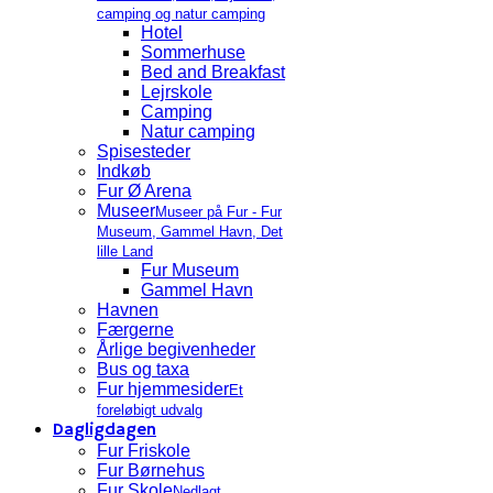
camping og natur camping
Hotel
Sommerhuse
Bed and Breakfast
Lejrskole
Camping
Natur camping
Spisesteder
Indkøb
Fur Ø Arena
Museer
Museer på Fur - Fur
Museum, Gammel Havn, Det
lille Land
Fur Museum
Gammel Havn
Havnen
Færgerne
Årlige begivenheder
Bus og taxa
Fur hjemmesider
Et
foreløbigt udvalg
Dagligdagen
Fur Friskole
Fur Børnehus
Fur Skole
Nedlagt