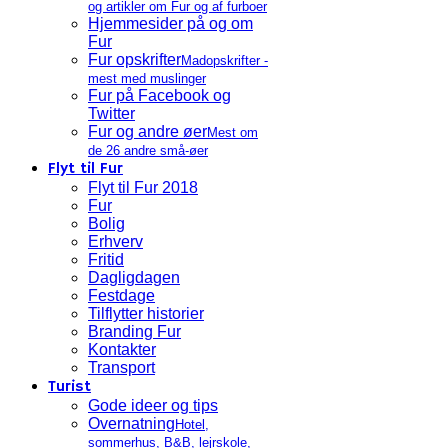
og artikler om Fur og af furboer
Hjemmesider på og om
Fur
Fur opskrifter
Madopskrifter -
mest med muslinger
Fur på Facebook og
Twitter
Fur og andre øer
Mest om
de 26 andre små-øer
Flyt til Fur
Flyt til Fur 2018
Fur
Bolig
Erhverv
Fritid
Dagligdagen
Festdage
Tilflytter historier
Branding Fur
Kontakter
Transport
Turist
Gode ideer og tips
Overnatning
Hotel,
sommerhus, B&B, lejrskole,