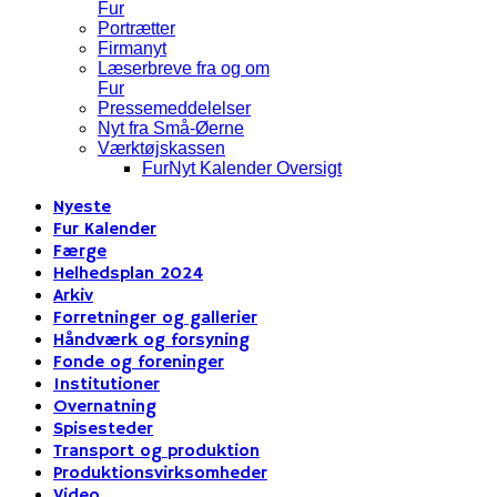
Fur
Portrætter
Firmanyt
Læserbreve fra og om
Fur
Pressemeddelelser
Nyt fra Små-Øerne
Værktøjskassen
FurNyt Kalender Oversigt
Nyeste
Fur Kalender
Færge
Helhedsplan 2024
Arkiv
Forretninger og gallerier
Håndværk og forsyning
Fonde og foreninger
Institutioner
Overnatning
Spisesteder
Transport og produktion
Produktionsvirksomheder
Video