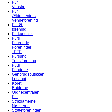
Fur
Venstre
Fur
Ældrecenters
Venneforening
Fur Ø-
forening
Furkunst.dk
Furs
Forenede
Foreninger
- FFF
Fursund
Turistforening
Fuur
Fondene
Genbrugsbutikken
Lusangi
Koret
Boblerne
Ordnecentralen
Fur
Strikdamerne
Nørklerne
Støtteforeningen