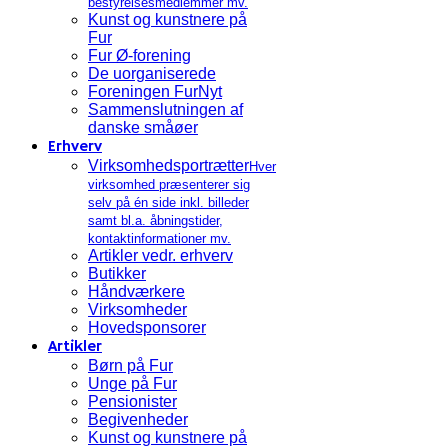
bestyrelsesmedlemmer mv.
Kunst og kunstnere på
Fur
Fur Ø-forening
De uorganiserede
Foreningen FurNyt
Sammenslutningen af
danske småøer
Erhverv
Virksomhedsportrætter
Hver
virksomhed præsenterer sig
selv på én side inkl. billeder
samt bl.a. åbningstider,
kontaktinformationer mv.
Artikler vedr. erhverv
Butikker
Håndværkere
Virksomheder
Hovedsponsorer
Artikler
Børn på Fur
Unge på Fur
Pensionister
Begivenheder
Kunst og kunstnere på