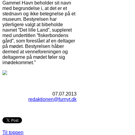
Gammel Havn beholder sit navn
med begrundelse i, at det er et
stednavn og ikke betegnelse på et
museum. Bestyrelsen har
yderligere valgt at bibeholde
navnet ”Det lille Land”, suppleret
med undertitlen ”fiskerbondens
gård”, som foreslået af en deltager
på mødet. Bestyrelsen håber
dermed at venneforeningen og
deltagerne på mødet føler sig
imødekommet.”
07.07.2013
redaktionen@furnyt.dk
Til toppen