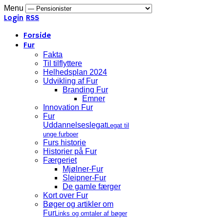
Menu
Login
RSS
Forside
Fur
Fakta
Til tilflyttere
Helhedsplan 2024
Udvikling af Fur
Branding Fur
Emner
Innovation Fur
Fur
Uddannelseslegat
Legat til
unge furboer
Furs historie
Historier på Fur
Færgeriet
Mjølner-Fur
Sleipner-Fur
De gamle færger
Kort over Fur
Bøger og artikler om
Fur
Links og omtaler af bøger