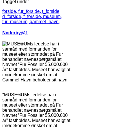
Tagget under
forside,
fur_forside,
t_forside,
d_forside,
f_forside,
museum,
fur_museum,
gammel_havn,
Nederby@1
MUSE®UMs ledelse har i
samråd med formanden for
museet efter stormødet på Fur
behandlet navnespørgsmålet.
Navnet ”Fur Fossiler 55.000.000
år” fastholdes. Museet har valgt at
imødekomme ønsket om at
Gammel Havn beholder sit navn
"MUSE®UMs ledelse har i
samråd med formanden for
museet efter stormødet på Fur
behandlet navnespørgsmålet.
Navnet ”Fur Fossiler 55.000.000
år” fastholdes. Museet har valgt at
imødekomme ønsket om at