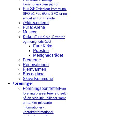
Kommuneskolen på Fur
Fur SFO
Nedlagt kommunal
SFO på Fur. Øens SFO er nu
en del af Fur Friskole
Ældrecenteret
Fur Ø Arena
Museer
Kirken
Fuur Kirke, Præsten
og menighedsrådet
Fuur Kirke
Præsten
Menighedsrådet
Færgerne
Renovationen
Fjernvarmen
Bus og taxa
Skive Kommune
Foreninger
Foreningsportrætter
Hver
forening præsenterer sig selv
på én side inkl. billeder samt
en række relevante
informationer -
kontaktinformationer,