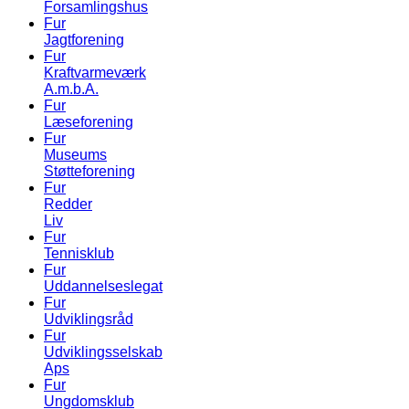
Forsamlingshus
Fur
Jagtforening
Fur
Kraftvarmeværk
A.m.b.A.
Fur
Læseforening
Fur
Museums
Støtteforening
Fur
Redder
Liv
Fur
Tennisklub
Fur
Uddannelseslegat
Fur
Udviklingsråd
Fur
Udviklingsselskab
Aps
Fur
Ungdomsklub