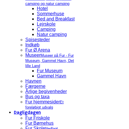
camping og natur camping
Hotel
Sommerhuse
Bed and Breakfast
Lejrskole
Camping
Natur camping
Spisesteder
Indkøb
Fur Ø Arena
Museer
Museer på Fur - Fur
Museum, Gammel Havn, Det
lille Land
Fur Museum
Gammel Havn
Havnen
Færgerne
Årlige begivenheder
Bus og taxa
Fur hjemmesider
Et
foreløbigt udvalg
Dagligdagen
Fur Friskole
Fur Børnehus
Fur Skole
Nedlagt