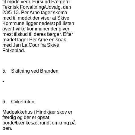
til møde vedr. Fursund Færgeri i
Teknisk Forvaltning/Udvalg, den
23/5-13. Per Arne tager skema
med til mødet der viser at Skive
Kommune ligger nederst på listen
over hvilke kommuner der giver
mest tilskud til deres færger. Efter
mødet tager Per Arne en snak
med Jan La Cour fra Skive
Folkeblad.
5. Skiltning ved Branden
-
6. Cykelruten
Madpakkehus i Hindkjær skov er
færdig og der er opsat
borde/bænkesæt rundt omkring på
øen.