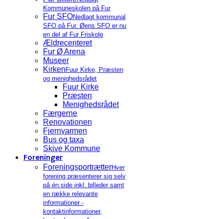
Kommuneskolen på Fur
Fur SFO
Nedlagt kommunal
SFO på Fur. Øens SFO er nu
en del af Fur Friskole
Ældrecenteret
Fur Ø Arena
Museer
Kirken
Fuur Kirke, Præsten
og menighedsrådet
Fuur Kirke
Præsten
Menighedsrådet
Færgerne
Renovationen
Fjernvarmen
Bus og taxa
Skive Kommune
Foreninger
Foreningsportrætter
Hver
forening præsenterer sig selv
på én side inkl. billeder samt
en række relevante
informationer -
kontaktinformationer,