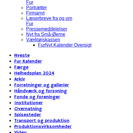
Fur
Portrætter
Firmanyt
Læserbreve fra og om
Fur
Pressemeddelelser
Nyt fra Små-Øerne
Værktøjskassen
FurNyt Kalender Oversigt
Nyeste
Fur Kalender
Færge
Helhedsplan 2024
Arkiv
Forretninger og gallerier
Håndværk og forsyning
Fonde og foreninger
Institutioner
Overnatning
Spisesteder
Transport og produktion
Produktionsvirksomheder
Video