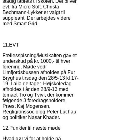
stadig tablets til skolen. Det bliver
evt. fra Micro Soft. Christa
Bechmann-Lykker er valgt til
suppleant. Der arbejdes videre
med Smart Grid.
11.EVT
Fællesspisning/Musikaften gav et
underskud på kr. 1000,- til hver
forening. Møde vedr
Limfjordsbussen afholdes på Fur
Bryghus tirsdag den 28/5-13 kl 17-
19, Laila deltager. Højskoledag
afholdes i år den 28/9-13 med
temaet Tro og Tvivl, der kommer
følgende 3 foredragsholdere,
Præst Kaj Mogensen,
Regligionssociolog Peter Lüchau
og politiker Nasar Khader.
12.Punkter til næste møde
Hvad gør vi for at holde på