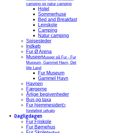
camping og natur camping
Hotel
Sommerhuse
Bed and Breakfast
Lejrskole
Camping
Natur camping
Spisesteder
Indkøb
Fur Ø Arena
Museer
Museer på Fur - Fur
Museum, Gammel Havn, Det
lille Land
Fur Museum
Gammel Havn
Havnen
Færgerne
Årlige begivenheder
Bus og taxa
Fur hjemmesider
Et
foreløbigt udvalg
Dagligdagen
Fur Friskole
Fur Børnehus
Fur Skole
Nedlagt