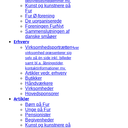
bestyrelsesmedlemmer mv.
Kunst og kunstnere på
Fur
Fur Ø-forening
De uorganiserede
Foreningen FurNyt
Sammenslutningen af
danske småøer
Erhverv
Virksomhedsportrætter
Hver
virksomhed præsenterer sig
selv på én side inkl. billeder
samt bl.a. åbningstider,
kontaktinformationer mv.
Artikler vedr. erhverv
Butikker
Håndværkere
Virksomheder
Hovedsponsorer
Artikler
Børn på Fur
Unge på Fur
Pensionister
Begivenheder
Kunst og kunstnere på