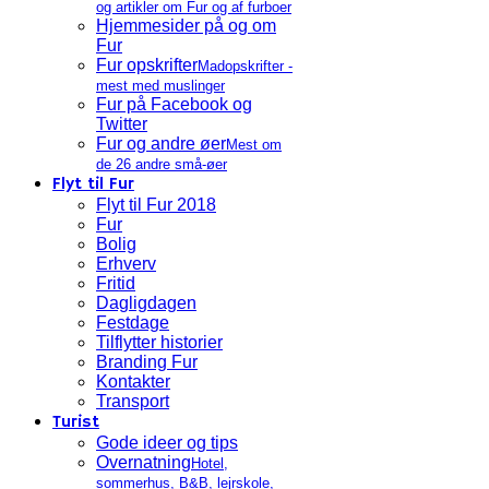
og artikler om Fur og af furboer
Hjemmesider på og om
Fur
Fur opskrifter
Madopskrifter -
mest med muslinger
Fur på Facebook og
Twitter
Fur og andre øer
Mest om
de 26 andre små-øer
Flyt til Fur
Flyt til Fur 2018
Fur
Bolig
Erhverv
Fritid
Dagligdagen
Festdage
Tilflytter historier
Branding Fur
Kontakter
Transport
Turist
Gode ideer og tips
Overnatning
Hotel,
sommerhus, B&B, lejrskole,