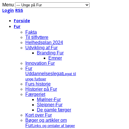
Menu
Login
RSS
Forside
Fur
Fakta
Til tilflyttere
Helhedsplan 2024
Udvikling af Fur
Branding Fur
Emner
Innovation Fur
Fur
Uddannelseslegat
Legat til
unge furboer
Furs historie
Historier på Fur
Færgeriet
Mjølner-Fur
Sleipner-Fur
De gamle færger
Kort over Fur
Bøger og artikler om
Fur
Links og omtaler af bøger