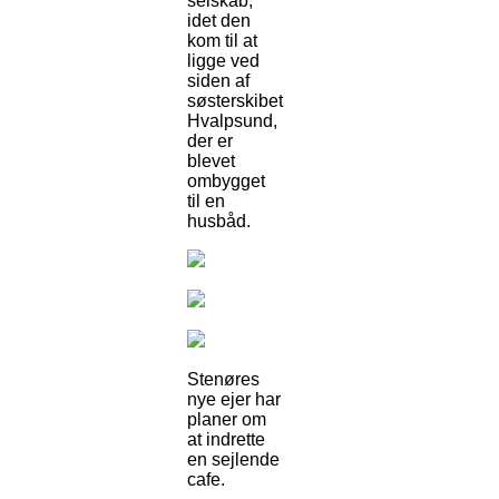
selskab,
idet den
kom til at
ligge ved
siden af
søsterskibet
Hvalpsund,
der er
blevet
ombygget
til en
husbåd.
Stenøres
nye ejer har
planer om
at indrette
en sejlende
cafe.