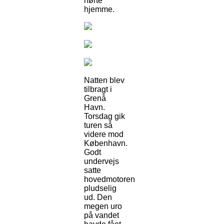
hørte
hjemme.
Natten blev
tilbragt i
Grenå
Havn.
Torsdag gik
turen så
videre mod
København.
Godt
undervejs
satte
hovedmotoren
pludselig
ud. Den
megen uro
på vandet