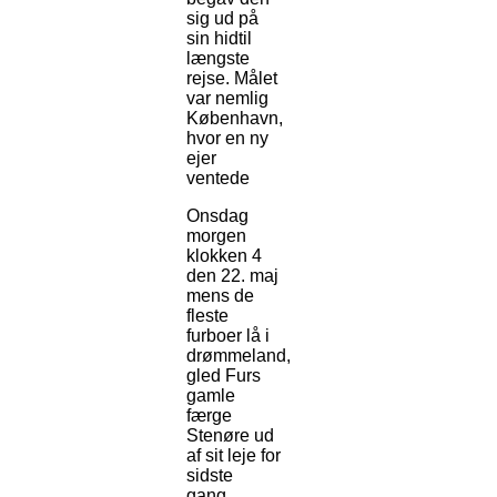
sig ud på
sin hidtil
længste
rejse. Målet
var nemlig
København,
hvor en ny
ejer
ventede
Onsdag
morgen
klokken 4
den 22. maj
mens de
fleste
furboer lå i
drømmeland,
gled Furs
gamle
færge
Stenøre ud
af sit leje for
sidste
gang.