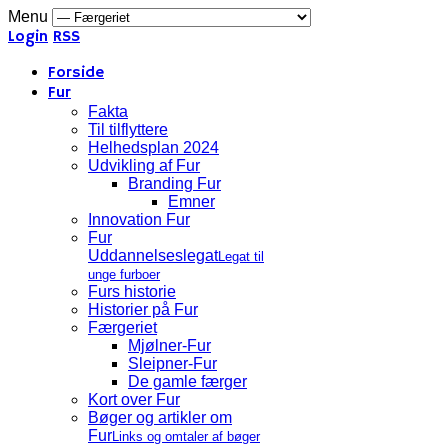
Menu
Login
RSS
Forside
Fur
Fakta
Til tilflyttere
Helhedsplan 2024
Udvikling af Fur
Branding Fur
Emner
Innovation Fur
Fur
Uddannelseslegat
Legat til
unge furboer
Furs historie
Historier på Fur
Færgeriet
Mjølner-Fur
Sleipner-Fur
De gamle færger
Kort over Fur
Bøger og artikler om
Fur
Links og omtaler af bøger