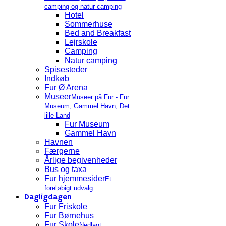
camping og natur camping
Hotel
Sommerhuse
Bed and Breakfast
Lejrskole
Camping
Natur camping
Spisesteder
Indkøb
Fur Ø Arena
Museer
Museer på Fur - Fur
Museum, Gammel Havn, Det
lille Land
Fur Museum
Gammel Havn
Havnen
Færgerne
Årlige begivenheder
Bus og taxa
Fur hjemmesider
Et
foreløbigt udvalg
Dagligdagen
Fur Friskole
Fur Børnehus
Fur Skole
Nedlagt