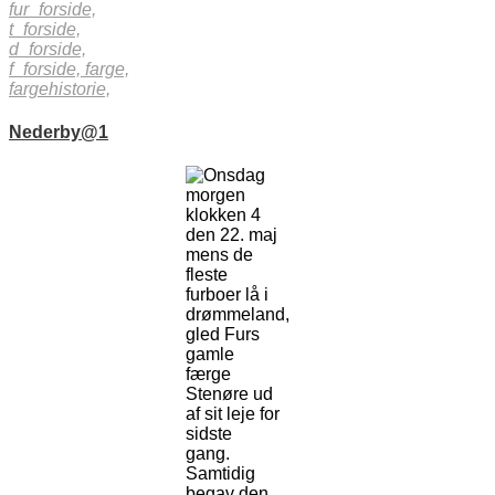
fur_forside,
t_forside,
d_forside,
f_forside,
farge,
fargehistorie,
Nederby@1
Onsdag
morgen
klokken 4
den 22. maj
mens de
fleste
furboer lå i
drømmeland,
gled Furs
gamle
færge
Stenøre ud
af sit leje for
sidste
gang.
Samtidig
begav den