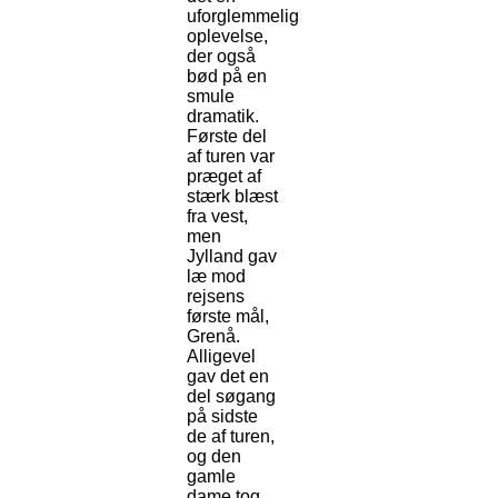
uforglemmelig
oplevelse,
der også
bød på en
smule
dramatik.
Første del
af turen var
præget af
stærk blæst
fra vest,
men
Jylland gav
læ mod
rejsens
første mål,
Grenå.
Alligevel
gav det en
del søgang
på sidste
de af turen,
og den
gamle
dame tog