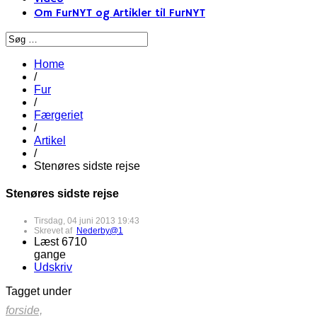
Om FurNYT og Artikler til FurNYT
Home
/
Fur
/
Færgeriet
/
Artikel
/
Stenøres sidste rejse
Stenøres sidste rejse
Tirsdag, 04 juni 2013 19:43
Skrevet af
Nederby@1
Læst 6710
gange
Udskriv
Tagget under
forside,