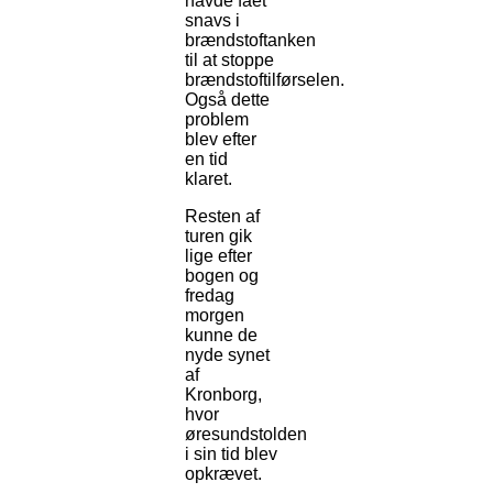
havde fået
snavs i
brændstoftanken
til at stoppe
brændstoftilførselen.
Også dette
problem
blev efter
en tid
klaret.
Resten af
turen gik
lige efter
bogen og
fredag
morgen
kunne de
nyde synet
af
Kronborg,
hvor
øresundstolden
i sin tid blev
opkrævet.