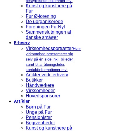
bestyrelsesmedlemmer mv.
Kunst og kunstnere på
Fur
Fur Ø-forening
De uorganiserede
Foreningen FurNyt
Sammenslutningen af
danske småøer
Erhverv
Virksomhedsportrætter
Hver
virksomhed præsenterer sig
selv på én side inkl. billeder
samt bl.a. åbningstider,
kontaktinformationer mv.
Artikler vedr. erhverv
Butikker
Håndværkere
Virksomheder
Hovedsponsorer
Artikler
Børn på Fur
Unge på Fur
Pensionister
Begivenheder
Kunst og kunstnere på