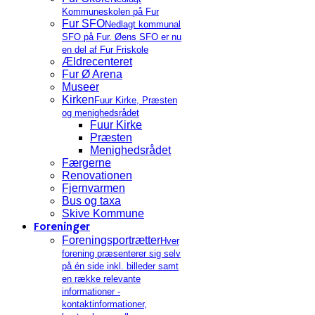
Kommuneskolen på Fur
Fur SFO
Nedlagt kommunal
SFO på Fur. Øens SFO er nu
en del af Fur Friskole
Ældrecenteret
Fur Ø Arena
Museer
Kirken
Fuur Kirke, Præsten
og menighedsrådet
Fuur Kirke
Præsten
Menighedsrådet
Færgerne
Renovationen
Fjernvarmen
Bus og taxa
Skive Kommune
Foreninger
Foreningsportrætter
Hver
forening præsenterer sig selv
på én side inkl. billeder samt
en række relevante
informationer -
kontaktinformationer,