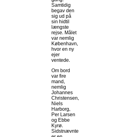
Samtidig
begav den
sig ud på
sin hidtil
længste
rejse. Målet
var nemlig
København,
hvor en ny
ejer
ventede.
Om bord
var fire
mand,
nemlig
Johannes
Christensen,
Niels
Harborg,
Per Larsen
og Ebbe
Kyrø.
Sidstnævnte
er en