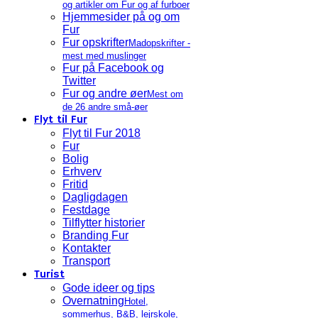
og artikler om Fur og af furboer
Hjemmesider på og om
Fur
Fur opskrifter
Madopskrifter -
mest med muslinger
Fur på Facebook og
Twitter
Fur og andre øer
Mest om
de 26 andre små-øer
Flyt til Fur
Flyt til Fur 2018
Fur
Bolig
Erhverv
Fritid
Dagligdagen
Festdage
Tilflytter historier
Branding Fur
Kontakter
Transport
Turist
Gode ideer og tips
Overnatning
Hotel,
sommerhus, B&B, lejrskole,