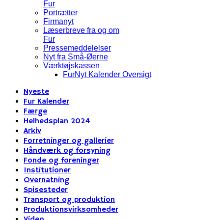
Fur
Portrætter
Firmanyt
Læserbreve fra og om
Fur
Pressemeddelelser
Nyt fra Små-Øerne
Værktøjskassen
FurNyt Kalender Oversigt
Nyeste
Fur Kalender
Færge
Helhedsplan 2024
Arkiv
Forretninger og gallerier
Håndværk og forsyning
Fonde og foreninger
Institutioner
Overnatning
Spisesteder
Transport og produktion
Produktionsvirksomheder
Video