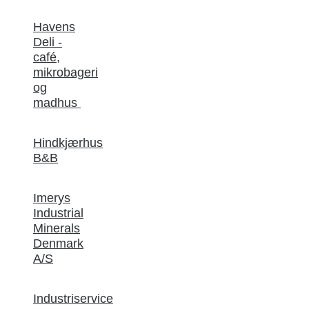
Havens
Deli -
café,
mikrobageri
og
madhus
Hindkjærhus
B&B
Imerys
Industrial
Minerals
Denmark
A/S
Industriservice