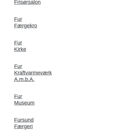
Frisørsalon
Fur
Færgekro
Fur
Kirke
Fur
Kraftvarmeværk
A.m.b.A.
Fur
Museum
Fursund
Færgeri