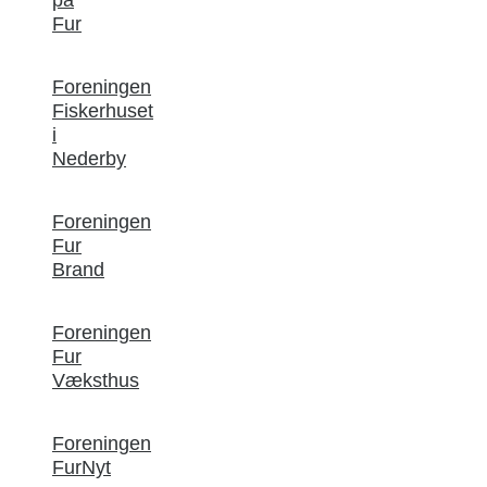
Fur
Foreningen
Fiskerhuset
i
Nederby
Foreningen
Fur
Brand
Foreningen
Fur
Væksthus
Foreningen
FurNyt