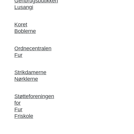
Genbrugsbutikken
Lusangi
Koret
Boblerne
Ordnecentralen
Fur
Strikdamerne
Nørklerne
Støtteforeningen
for
Fur
Friskole