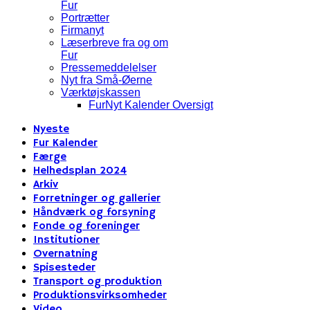
Fur
Portrætter
Firmanyt
Læserbreve fra og om
Fur
Pressemeddelelser
Nyt fra Små-Øerne
Værktøjskassen
FurNyt Kalender Oversigt
Nyeste
Fur Kalender
Færge
Helhedsplan 2024
Arkiv
Forretninger og gallerier
Håndværk og forsyning
Fonde og foreninger
Institutioner
Overnatning
Spisesteder
Transport og produktion
Produktionsvirksomheder
Video