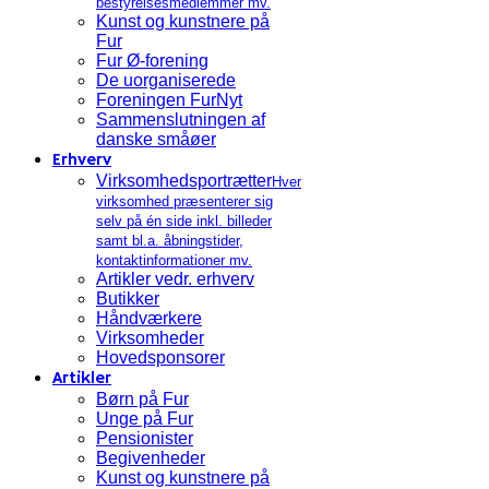
bestyrelsesmedlemmer mv.
Kunst og kunstnere på
Fur
Fur Ø-forening
De uorganiserede
Foreningen FurNyt
Sammenslutningen af
danske småøer
Erhverv
Virksomhedsportrætter
Hver
virksomhed præsenterer sig
selv på én side inkl. billeder
samt bl.a. åbningstider,
kontaktinformationer mv.
Artikler vedr. erhverv
Butikker
Håndværkere
Virksomheder
Hovedsponsorer
Artikler
Børn på Fur
Unge på Fur
Pensionister
Begivenheder
Kunst og kunstnere på