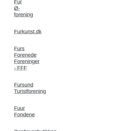
Fur
Ø-
forening
Furkunst.dk
Furs
Forenede
Foreninger
- FFF
Fursund
Turistforening
Fuur
Fondene