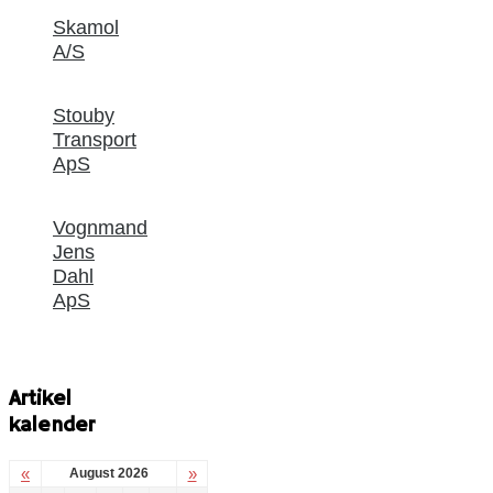
Skamol
A/S
Stouby
Transport
ApS
Vognmand
Jens
Dahl
ApS
Artikel
kalender
«
»
August 2026