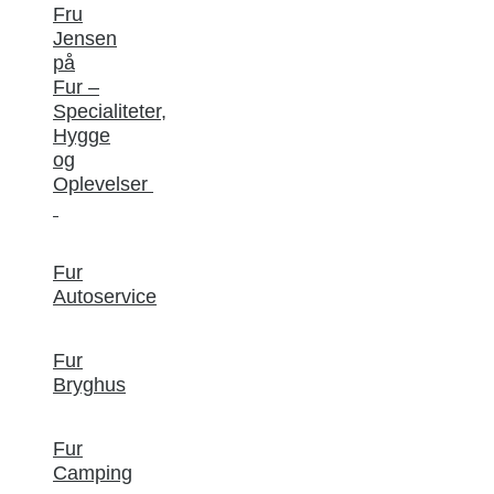
Fru
Jensen
på
Fur –
Specialiteter,
Hygge
og
Oplevelser
Fur
Autoservice
Fur
Bryghus
Fur
Camping