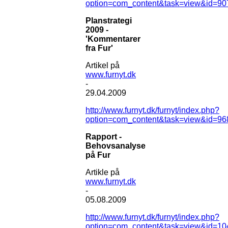
option=com_content&task=view&id=90
Planstrategi
2009 -
'Kommentarer
fra Fur'
Artikel på
www.furnyt.dk
-
29.04.2009
http://www.furnyt.dk/furnyt/index.php?
option=com_content&task=view&id=96
Rapport -
Behovsanalyse
på Fur
Artikle på
www.furnyt.dk
-
05.08.2009
http://www.furnyt.dk/furnyt/index.php?
option=com_content&task=view&id=10