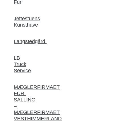
Fur
Jettestuens
Kunsthave
Langstedgård
LB
Truck
Service
MÆGLERFIRMAET
FUR-
SALLING
–
MÆGLERFIRMAET
VESTHIMMERLAND