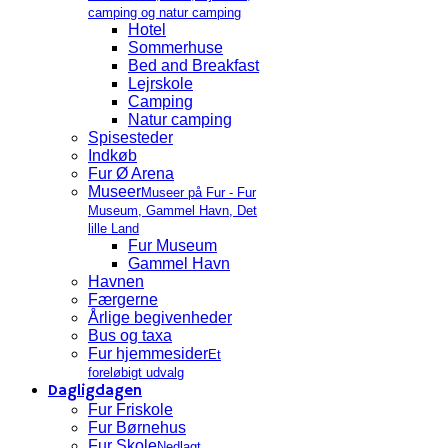
camping og natur camping
Hotel
Sommerhuse
Bed and Breakfast
Lejrskole
Camping
Natur camping
Spisesteder
Indkøb
Fur Ø Arena
Museer
Museer på Fur - Fur
Museum, Gammel Havn, Det
lille Land
Fur Museum
Gammel Havn
Havnen
Færgerne
Årlige begivenheder
Bus og taxa
Fur hjemmesider
Et
foreløbigt udvalg
Dagligdagen
Fur Friskole
Fur Børnehus
Fur Skole
Nedlagt