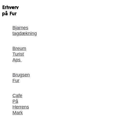
Erhverv
på Fur
Bjarnes
tagdækning
Breum
Turist
Aps
Brugsen
Fur
Cafe
På
Herrens
Mark