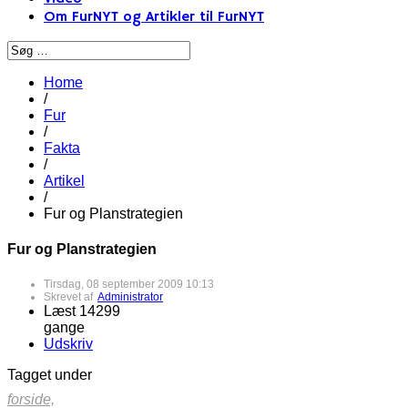
Om FurNYT og Artikler til FurNYT
Home
/
Fur
/
Fakta
/
Artikel
/
Fur og Planstrategien
Fur og Planstrategien
Tirsdag, 08 september 2009 10:13
Skrevet af
Administrator
Læst 14299
gange
Udskriv
Tagget under
forside,