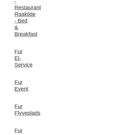
-
Restaurant
Raakilde
- Bed
&
Breakfast
Fur
El-
Service
Fur
Event
Fur
Flyveplads
Fur