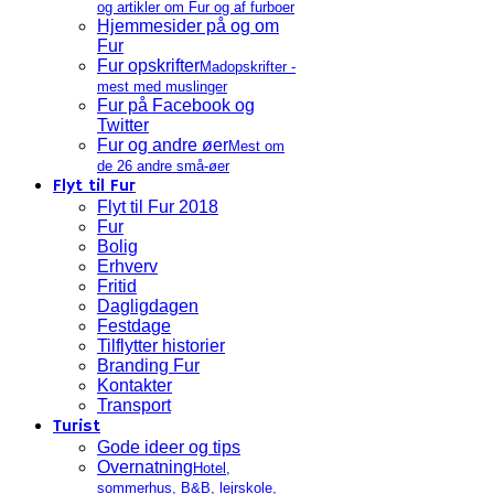
og artikler om Fur og af furboer
Hjemmesider på og om
Fur
Fur opskrifter
Madopskrifter -
mest med muslinger
Fur på Facebook og
Twitter
Fur og andre øer
Mest om
de 26 andre små-øer
Flyt til Fur
Flyt til Fur 2018
Fur
Bolig
Erhverv
Fritid
Dagligdagen
Festdage
Tilflytter historier
Branding Fur
Kontakter
Transport
Turist
Gode ideer og tips
Overnatning
Hotel,
sommerhus, B&B, lejrskole,