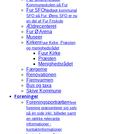
Kommuneskolen på Fur
Fur SFO
Nedlagt kommunal
SFO på Fur. Øens SFO er nu
en del af Fur Friskole
Ældrecenteret
Fur Ø Arena
Museer
Kirken
Fuur Kirke, Præsten
og menighedsrådet
Fuur Kirke
Præsten
Menighedsrådet
Færgerne
Renovationen
Fjernvarmen
Bus og taxa
Skive Kommune
Foreninger
Foreningsportrætter
Hver
forening præsenterer sig selv
på én side inkl. billeder samt
en række relevante
informationer -
kontaktinformationer,