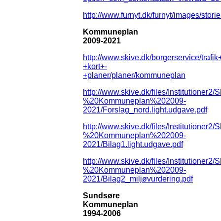
http://www.furnyt.dk/furnyt/images/stori
Kommuneplan
2009-2021
http://www.skive.dk/borgerservice/trafik
+kort+-
+planer/planer/kommuneplan
http://www.skive.dk/files/Instituti
%20Kommuneplan%202009-
2021/Forslag_nord.light.udgave.pdf
http://www.skive.dk/files/Instituti
%20Kommuneplan%202009-
2021/Bilag1.light.udgave.pdf
http://www.skive.dk/files/Instituti
%20Kommuneplan%202009-
2021/Bilag2_miljøvurdering.pdf
Sundsøre
Kommuneplan
1994-2006