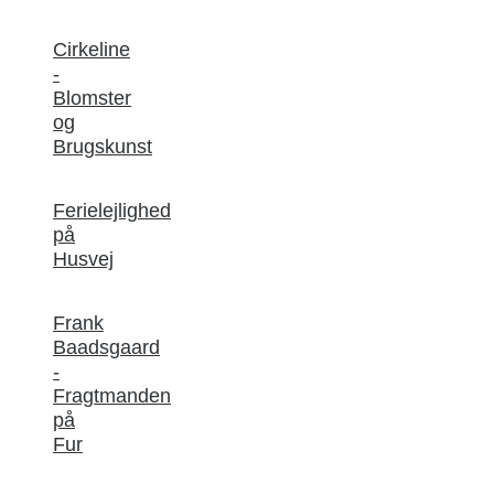
Cirkeline
-
Blomster
og
Brugskunst
Ferielejlighed
på
Husvej
Frank
Baadsgaard
-
Fragtmanden
på
Fur