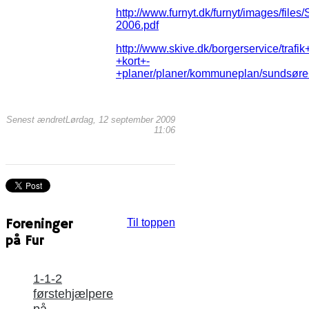
http://www.furnyt.dk/furnyt/images/fi
2006.pdf
http://www.skive.dk/borgerservice/trafik
+kort+-
+planer/planer/kommuneplan/sundsø
Senest ændretLørdag, 12 september 2009
11:06
Foreninger
Til toppen
på Fur
1-1-2
førstehjælpere
på