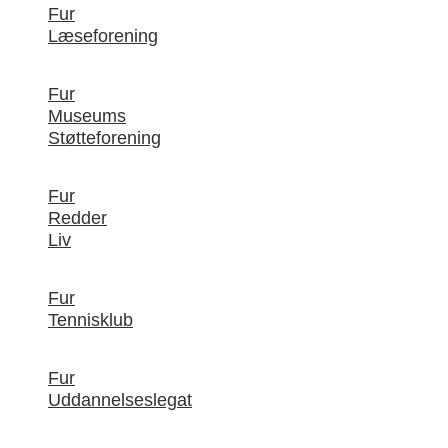
Fur
Læseforening
Fur
Museums
Støtteforening
Fur
Redder
Liv
Fur
Tennisklub
Fur
Uddannelseslegat