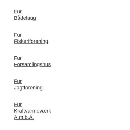
Fur
Bådelaug
Fur
Fiskeriforening
Fur
Forsamlingshus
Fur
Jagtforening
Fur
Kraftvarmeværk
A.m.b.A.