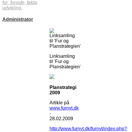
fur_forside,
fakta,
udvikling,
Administrator
Linksamling
til 'Fur og
Planstrategien'
Linksamling
til 'Fur og
Planstrategien'
Planstrategi
2009
Artikle på
www.furnyt.dk
-
28.02.2009
http://www.furnyt.dk/furnyt/index.php?