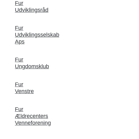
Fur
Udviklingsråd
Fur
Udviklingsselskab
Aps
Fur
Ungdomsklub
Fur
Venstre
Fur
Ældrecenters
Venneforening