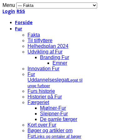
Menu
Login
RSS
Forside
Fur
Fakta
Til tilflyttere
Helhedsplan 2024
Udvikling af Fur
Branding Fur
Emner
Innovation Fur
Fur
Uddannelseslegat
Legat til
unge furboer
Furs historie
Historier på Fur
Færgeriet
Mjølner-Fur
Sleipner-Fur
De gamle færger
Kort over Fur
Bøger og artikler om
Fur
Links og omtaler af bøger